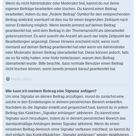
Wenn du nicht Administrator oder Moderator bist, kannst du nur deine
eigenen Beiträge bearbeiten oder löschen. Du kannst einen Beitrag
bearbeiten, indem du das „Ändere Beitrag“-Symbol für den entsprechenden
Beitrag anklickst; eventuell ist dies nur für einen begrenzten Zeitraum nach
seiner Erstellung möglich. Wenn bereits jemand auf deinen Beitrag
geantwortet hat, wird dein Beitrag in der Themenansicht als überarbeitet
gekennzeichnet. Es wird sowohl die Anzahl als auch der letzte Zeitpunkt der
Bearbeitungen angezeigt. Dieser Hinweis erscheint nicht, wenn noch
niemand auf deinen Beitrag geantwortet hat oder wenn ein Administrator
oder Moderator deinen Beitrag überarbeitet hat. Diese können jedoch, falls
sie es für nötig halten, eine Notiz hinterlassen, warum dein Beitrag
überarbeitet wurde. Bitte beachte, dass normale Benutzer einen Beitrag
nicht löschen können, wenn bereits jemand darauf geantwortet hat.
Nach oben
Wie kann ich meinem Beitrag eine Signatur anfügen?
Um eine Signatur an deinen Beitrag anzufügen, musst du zunächst eine
solche in den Einstellungen in deinem persönlichen Bereich entwerfen.
Nachdem du die Signatur erstellt und gespeichert hast, kannst du in jedem
Beitrag das Kästchen „Signatur anhängen“ aktivieren. Du kannst eine
Signatur auch hinzufügen, indem du in deinem persönlichen Bereich das
standardmäßige Anhängen deiner Signatur aktivierst. Wenn du einen
einzelnen Beitrag dennoch ohne Signatur verfassen möchtest, so kannst du
dort einfach das Kontrollkästchen „Signatur anhängen“ wieder deaktivieren.