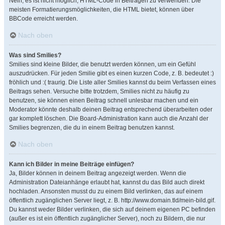
Nein, es ist nicht möglich, HTML-Code in Beiträgen zu verwenden. Die
meisten Formatierungsmöglichkeiten, die HTML bietet, können über
BBCode erreicht werden.
Nach oben
Was sind Smilies?
Smilies sind kleine Bilder, die benutzt werden können, um ein Gefühl
auszudrücken. Für jeden Smilie gibt es einen kurzen Code, z. B. bedeutet :)
fröhlich und :( traurig. Die Liste aller Smilies kannst du beim Verfassen eines
Beitrags sehen. Versuche bitte trotzdem, Smilies nicht zu häufig zu
benutzen, sie können einen Beitrag schnell unlesbar machen und ein
Moderator könnte deshalb deinen Beitrag entsprechend überarbeiten oder
gar komplett löschen. Die Board-Administration kann auch die Anzahl der
Smilies begrenzen, die du in einem Beitrag benutzen kannst.
Nach oben
Kann ich Bilder in meine Beiträge einfügen?
Ja, Bilder können in deinem Beitrag angezeigt werden. Wenn die
Administration Dateianhänge erlaubt hat, kannst du das Bild auch direkt
hochladen. Ansonsten musst du zu einem Bild verlinken, das auf einem
öffentlich zugänglichen Server liegt, z. B. http://www.domain.tld/mein-bild.gif.
Du kannst weder Bilder verlinken, die sich auf deinem eigenen PC befinden
(außer es ist ein öffentlich zugänglicher Server), noch zu Bildern, die nur