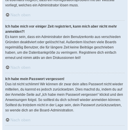
ist ebenfalls möglich, dass ein Konfigurationsproblem mit der Website
vorliegt, welches ein Administrator lösen muss.
Nach oben
Ich habe mich vor einiger Zeit registriert, kann mich aber nicht mehr
anmelden?!
Es kann sein, dass ein Administrator dein Benutzerkonto aus verschieden
Gründen deaktiviert oder gelöscht hat. Außerdem löschen viele Boards
regelmäßig Benutzer, die für längere Zeit keine Beiträge geschrieben
haben, um die Datenbankgröße zu verringern. Registriere dich einfach
erneut und nimm aktiv an den Diskussionen teil!
Nach oben
Ich habe mein Passwort vergessen!
Das ist nicht schlimm! Wir können dir zwar dein altes Passwort nicht wieder
mitteilen, du kannst es jedoch zurücksetzen. Dies machst du, indem du auf
der Anmelde-Seite auf „Ich habe mein Passwort vergessen“ klickst und den
Anweisungen folgst. So solltest du dich schnell wieder anmelden können.
Solltest du trotzdem nicht in der Lage sein, dein Passwort zurückzusetzen,
so wende dich an die Board-Administration.
Nach oben