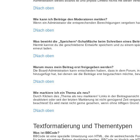
Administration dieses Boards ist und phpBB Limited nichts mit dieser Verwa
Nach oben
Wie kann ich Beiträge den Moderatoren melden?
Wenn ein Administrator die entsprechenden Berechtigungen vergeben hat, 
Nach oben
Was bewirkt die „Speichern“-Schaltfläche beim Schreiben eines Beit
Hiermit kannst du die geschriebene Entwürfe speichern und zu einem spät
erneut laden.
Nach oben
Warum muss mein Beitrag erst freigegeben werden?
Die Board-Administration kann entschieden haben, dass in dem Forum, in d
hinzugefügt hat, bei denen sie die Beiträge erst begutachten möchte, bevo
Nach oben
Wie markiere ich ein Thema als neu?
Durch Klicken des „Thema als neu markieren“-Links in der Beitragsansich
deaktiviert oder seit der letzten Markierung ist nicht genügend Zeit verg
beachtest! Es wird meist nicht gerne gesehen, wenn ohne triftigen Grund
Nach oben
Textformatierung und Thementypen
Was ist BBCode?
BBCode ist eine spezielle Umsetzung von HTML, die dir weitreichende Fo
für jeden einzelnen Beitrag deaktiviert werden. BBCode ist ähnlich wie H