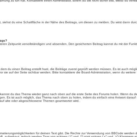
rnung zu tun hat. Kontaktiere einen Administrator, sofern du die nicht sicher bist, wieso du verwa
siehst du eine Schaltfläche in der Nähe des Beitrags, um diesen zu melden. Du wirst dann durch 
rags?
eren Zeitpunkt vervollständigen und absenden. Den gesicherten Beitrag kannst du mit der Funkt
em du einen Beitrag erstellt hast, die Beiträge zuerst geprüft werden müssen. Es ist auch mögli
r sie auf der Seite sichtbar werden. Bitte kontaktiere die Board-Administration, wenn du weitere
t kannst du das Thema wieder ganz nach oben auf die erste Seite des Forums holen. Wenn du den
angen. Es ist auch möglich, das Thema nach oben zu holen, indem du einfach eine Antwort darauf 
 auf alte oder abgeschlossene Themen geantwortet wird.
rmatierungsmöglichkeiten für deinen Text gibt. Die Rechte zur Verwendung von BBCode werden d
TML aufgebaut, jedoch werden Tags von eckigen („[“ und „]“) statt spitzen („<“ und „>“) Klammern