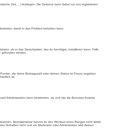
äische Zeit, ...) festlegen. Die Zeitzone kann dabei nur von registrierten
dministrator, damit er das Problem beheben kann.
rator, ob er das Sprachpaket, das du benötigst, installieren kann. Falls
e
gefunden werden.
r Punkte, die deine Beitragszahl oder deinen Status im Forum angeben.
iedlich ist.
Board-Administration kann bestimmen, ob und wie die Benutzer Avatare
stratoren. Normalerweise kannst du den Wortlaut eines Ranges nicht direkt
es Verhalten nicht und ein Moderator oder Administrator wird deinen