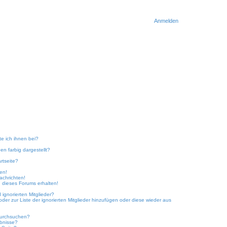
Anmelden
te ich ihnen bei?
n farbig dargestellt?
rtseite?
ken!
achrichten!
 dieses Forums erhalten!
ignorierten Mitglieder?
oder zur Liste der ignorierten Mitglieder hinzufügen oder diese wieder aus
durchsuchen?
ebnisse?