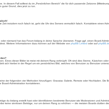
. In diesem Fall solltest du im „Persönlichen Bereich“ die für dich passende Zeitzone (Mitteleurop
n guter Grund, dies jetzt zu tun.
falsch!
 die Zeit trotzdem noch falsch ist, geht die Uhr des Servers vermutlich falsch. Kontaktiere einen A
rt oder niemand hat das Forum bislang in deine Sprache übersetzt. Frage ggf. einen Board-Administ
ürdest. Weitere Informationen dazu können auf der Website von
phpBB Limited
oder auf
phpBB.d
erden?
en. Eines dieser Bilder ist meist mit deinem Rang verknüpft: Oft sind dies Sterne, Kästchen ode
elt sich hierbei in der Regel um ein persönliches Bild, welches von Benutzer zu Benutzer untersch
er eine der folgenden vier Methoden hinzufügen: Gravatar, Galerie, Remote oder Hochladen. Die 
 Board-Administration kontaktieren.
äge du bislang erstellt hast oder identifizieren bestimmte Benutzer wie Moderatoren und Admini
hreibe keine sinnlosen Beiträge, nur um deinen Rang zu erhöhen — die meisten Boards dulden dies