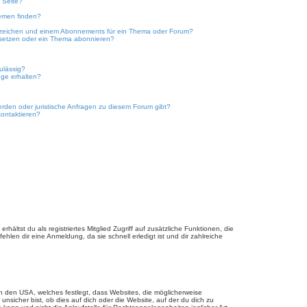
 Seite?
emen finden?
ezeichen und einem Abonnements für ein Thema oder Forum?
 setzen oder ein Thema abonnieren?
ulässig?
nge erhalten?
erden oder juristische Anfragen zu diesem Forum gibt?
kontaktieren?
hältst du als registriertes Mitglied Zugriff auf zusätzliche Funktionen, die
hlen dir eine Anmeldung, da sie schnell erledigt ist und dir zahlreiche
n den USA, welches festlegt, dass Websites, die möglicherweise
sicher bist, ob dies auf dich oder die Website, auf der du dich zu