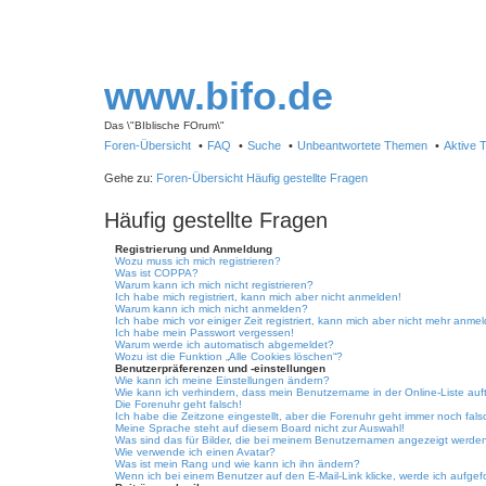
www.bifo.de
Das \"BIblische FOrum\"
Foren-Übersicht
FAQ
Suche
Unbeantwortete Themen
Aktive
Gehe zu:
Foren-Übersicht
Häufig gestellte Fragen
Häufig gestellte Fragen
Registrierung und Anmeldung
Wozu muss ich mich registrieren?
Was ist COPPA?
Warum kann ich mich nicht registrieren?
Ich habe mich registriert, kann mich aber nicht anmelden!
Warum kann ich mich nicht anmelden?
Ich habe mich vor einiger Zeit registriert, kann mich aber nicht mehr anme
Ich habe mein Passwort vergessen!
Warum werde ich automatisch abgemeldet?
Wozu ist die Funktion „Alle Cookies löschen“?
Benutzerpräferenzen und -einstellungen
Wie kann ich meine Einstellungen ändern?
Wie kann ich verhindern, dass mein Benutzername in der Online-Liste auf
Die Forenuhr geht falsch!
Ich habe die Zeitzone eingestellt, aber die Forenuhr geht immer noch fals
Meine Sprache steht auf diesem Board nicht zur Auswahl!
Was sind das für Bilder, die bei meinem Benutzernamen angezeigt werde
Wie verwende ich einen Avatar?
Was ist mein Rang und wie kann ich ihn ändern?
Wenn ich bei einem Benutzer auf den E-Mail-Link klicke, werde ich aufgef