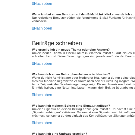
Nach oben
Wenn ich bei einem Benutzer auf den E-Mail-Link klicke, werde ich au
Nur registrierte Benutzer dürfen die foreninterne E-Mail-Funktion für Na
verhindern.
Nach oben
Beiträge schreiben
Wie erstelle ich ein neues Thema oder eine Antwort?
Um ein neues Thema in einem Forum zu eröffnen, musst du auf „Neues Thema
schreiben kannst. Deine Berechtigungen sind jeweils am Ende der Foren- u
Nach oben
Wie kann ich einen Beitrag bearbeiten oder löschen?
Wenn du nicht Administrator oder Moderator bist, kannst du nur deine eig
dies nur für einen begrenzten Zeitraum nach seiner Erstellung möglich. W
letzte Zeitpunkt der Bearbeitungen angezeigt. Dieser Hinweis erscheint n
für nötig halten, eine Notiz hinterlassen, warum dein Beitrag überarbeit
Nach oben
Wie kann ich meinem Beitrag eine Signatur anfügen?
Um eine Signatur an deinen Beitrag anzufügen, musst du zunächst eine so
„Signatur anhängen“ aktivieren. Du kannst eine Signatur auch hinzufüge
möchtest, so kannst du dort einfach das Kontrollkästchen „Signatur anhän
Nach oben
Wie kann ich eine Umfrage erstellen?