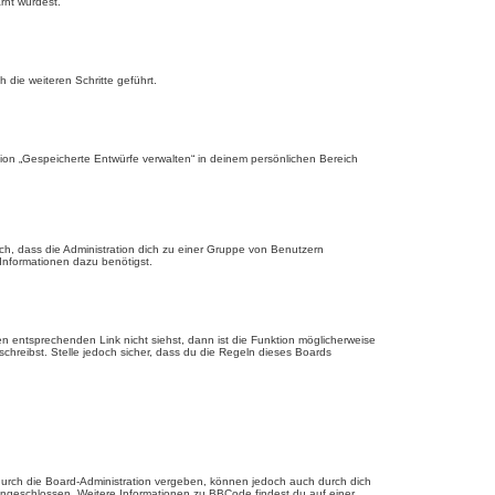
rnt wurdest.
die weiteren Schritte geführt.
ion „Gespeicherte Entwürfe verwalten“ in deinem persönlichen Bereich
ch, dass die Administration dich zu einer Gruppe von Benutzern
 Informationen dazu benötigst.
 entsprechenden Link nicht siehst, dann ist die Funktion möglicherweise
schreibst. Stelle jedoch sicher, dass du die Regeln dieses Boards
urch die Board-Administration vergeben, können jedoch auch durch dich
 eingeschlossen. Weitere Informationen zu BBCode findest du auf einer