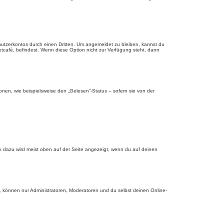
nutzerkontos durch einen Dritten. Um angemeldet zu bleiben, kannst du
tcafé, befindest. Wenn diese Option nicht zur Verfügung steht, dann
onen, wie beispielsweise den „Gelesen“-Status – sofern sie von der
nk dazu wird meist oben auf der Seite angezeigt, wenn du auf deinen
, können nur Administratoren, Moderatoren und du selbst deinen Online-