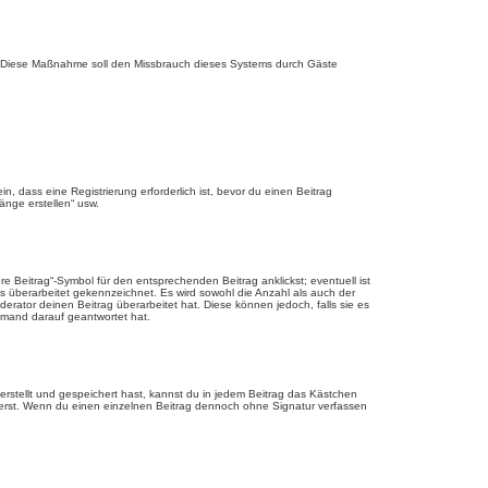
rde. Diese Maßnahme soll den Missbrauch dieses Systems durch Gäste
 dass eine Registrierung erforderlich ist, bevor du einen Beitrag
änge erstellen“ usw.
 Beitrag“-Symbol für den entsprechenden Beitrag anklickst; eventuell ist
ls überarbeitet gekennzeichnet. Es wird sowohl die Anzahl als auch der
erator deinen Beitrag überarbeitet hat. Diese können jedoch, falls sie es
jemand darauf geantwortet hat.
rstellt und gespeichert hast, kannst du in jedem Beitrag das Kästchen
ierst. Wenn du einen einzelnen Beitrag dennoch ohne Signatur verfassen