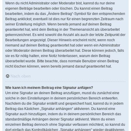
Wenn du nicht Administrator oder Moderator bist, kannst du nur deine
eigenen Beiträge bearbeiten oder löschen. Du kannst einen Beitrag
bearbeiten, indem du das „Ändere Beitrag“-Symbol für den entsprechenden
Beitrag anklickst; eventuell ist dies nur für einen begrenzten Zeitraum nach
seiner Erstellung möglich. Wenn bereits jemand auf deinen Beitrag
geantwortet hat, wird dein Beitrag in der Themenansicht als überarbeitet
gekennzeichnet. Es wird sowohl die Anzahl als auch der letzte Zeitpunkt der
Bearbeitungen angezeigt. Dieser Hinweis erscheint nicht, wenn noch
niemand auf deinen Beitrag geantwortet hat oder wenn ein Administrator
oder Moderator deinen Beitrag überarbeitet hat. Diese können jedoch, falls
sie es für nötig halten, eine Notiz hinterlassen, warum dein Beitrag
überarbeitet wurde. Bitte beachte, dass normale Benutzer einen Beitrag
nicht löschen können, wenn bereits jemand darauf geantwortet hat.
Nach oben
Wie kann ich meinem Beitrag eine Signatur anfügen?
Um eine Signatur an deinen Beitrag anzufügen, musst du zunächst eine
solche in den Einstellungen in deinem persönlichen Bereich entwerfen.
Nachdem du die Signatur erstellt und gespeichert hast, kannst du in jedem
Beitrag das Kästchen „Signatur anhängen“ aktivieren. Du kannst eine
Signatur auch hinzufügen, indem du in deinem persönlichen Bereich das
standardmäßige Anhängen deiner Signatur aktivierst. Wenn du einen
einzelnen Beitrag dennoch ohne Signatur verfassen möchtest, so kannst du
dort einfach das Kontrollkästchen „Signatur anhängen“ wieder deaktivieren.