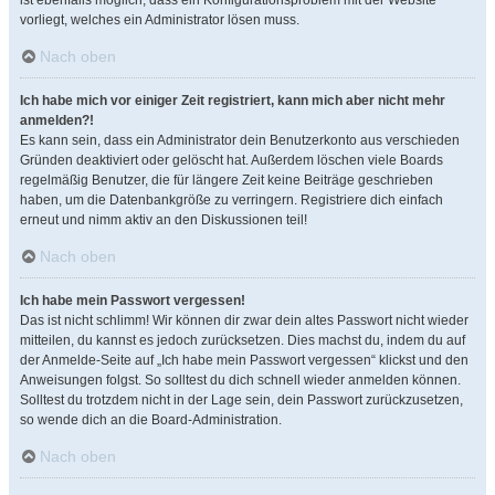
ist ebenfalls möglich, dass ein Konfigurationsproblem mit der Website
vorliegt, welches ein Administrator lösen muss.
Nach oben
Ich habe mich vor einiger Zeit registriert, kann mich aber nicht mehr
anmelden?!
Es kann sein, dass ein Administrator dein Benutzerkonto aus verschieden
Gründen deaktiviert oder gelöscht hat. Außerdem löschen viele Boards
regelmäßig Benutzer, die für längere Zeit keine Beiträge geschrieben
haben, um die Datenbankgröße zu verringern. Registriere dich einfach
erneut und nimm aktiv an den Diskussionen teil!
Nach oben
Ich habe mein Passwort vergessen!
Das ist nicht schlimm! Wir können dir zwar dein altes Passwort nicht wieder
mitteilen, du kannst es jedoch zurücksetzen. Dies machst du, indem du auf
der Anmelde-Seite auf „Ich habe mein Passwort vergessen“ klickst und den
Anweisungen folgst. So solltest du dich schnell wieder anmelden können.
Solltest du trotzdem nicht in der Lage sein, dein Passwort zurückzusetzen,
so wende dich an die Board-Administration.
Nach oben