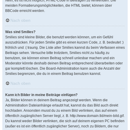
Nein, es ist nicht möglich, HTML-Code in Beiträgen zu verwenden. Die
meisten Formatierungsmöglichkeiten, die HTML bietet, können über
BBCode erreicht werden.
Nach oben
Was sind Smilies?
Smilies sind kleine Bilder, die benutzt werden können, um ein Gefühl
auszudrücken. Für jeden Smilie gibt es einen kurzen Code, z. B. bedeutet :)
fröhlich und :( traurig. Die Liste aller Smilies kannst du beim Verfassen eines
Beitrags sehen. Versuche bitte trotzdem, Smilies nicht zu häufig zu
benutzen, sie können einen Beitrag schnell unlesbar machen und ein
Moderator könnte deshalb deinen Beitrag entsprechend überarbeiten oder
gar komplett löschen. Die Board-Administration kann auch die Anzahl der
Smilies begrenzen, die du in einem Beitrag benutzen kannst.
Nach oben
Kann ich Bilder in meine Beiträge einfügen?
Ja, Bilder können in deinem Beitrag angezeigt werden. Wenn die
Administration Dateianhänge erlaubt hat, kannst du das Bild auch direkt
hochladen. Ansonsten musst du zu einem Bild verlinken, das auf einem
öffentlich zugänglichen Server liegt, z. B. http://www.domain.tld/mein-bild.gif.
Du kannst weder Bilder verlinken, die sich auf deinem eigenen PC befinden
(außer es ist ein öffentlich zugänglicher Server), noch zu Bildern, die nur