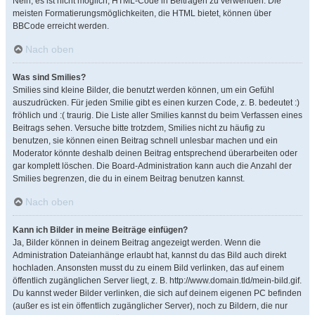
Nein, es ist nicht möglich, HTML-Code in Beiträgen zu verwenden. Die
meisten Formatierungsmöglichkeiten, die HTML bietet, können über
BBCode erreicht werden.
Nach oben
Was sind Smilies?
Smilies sind kleine Bilder, die benutzt werden können, um ein Gefühl
auszudrücken. Für jeden Smilie gibt es einen kurzen Code, z. B. bedeutet :)
fröhlich und :( traurig. Die Liste aller Smilies kannst du beim Verfassen eines
Beitrags sehen. Versuche bitte trotzdem, Smilies nicht zu häufig zu
benutzen, sie können einen Beitrag schnell unlesbar machen und ein
Moderator könnte deshalb deinen Beitrag entsprechend überarbeiten oder
gar komplett löschen. Die Board-Administration kann auch die Anzahl der
Smilies begrenzen, die du in einem Beitrag benutzen kannst.
Nach oben
Kann ich Bilder in meine Beiträge einfügen?
Ja, Bilder können in deinem Beitrag angezeigt werden. Wenn die
Administration Dateianhänge erlaubt hat, kannst du das Bild auch direkt
hochladen. Ansonsten musst du zu einem Bild verlinken, das auf einem
öffentlich zugänglichen Server liegt, z. B. http://www.domain.tld/mein-bild.gif.
Du kannst weder Bilder verlinken, die sich auf deinem eigenen PC befinden
(außer es ist ein öffentlich zugänglicher Server), noch zu Bildern, die nur