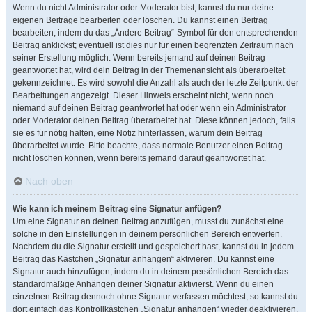
Wenn du nicht Administrator oder Moderator bist, kannst du nur deine
eigenen Beiträge bearbeiten oder löschen. Du kannst einen Beitrag
bearbeiten, indem du das „Ändere Beitrag“-Symbol für den entsprechenden
Beitrag anklickst; eventuell ist dies nur für einen begrenzten Zeitraum nach
seiner Erstellung möglich. Wenn bereits jemand auf deinen Beitrag
geantwortet hat, wird dein Beitrag in der Themenansicht als überarbeitet
gekennzeichnet. Es wird sowohl die Anzahl als auch der letzte Zeitpunkt der
Bearbeitungen angezeigt. Dieser Hinweis erscheint nicht, wenn noch
niemand auf deinen Beitrag geantwortet hat oder wenn ein Administrator
oder Moderator deinen Beitrag überarbeitet hat. Diese können jedoch, falls
sie es für nötig halten, eine Notiz hinterlassen, warum dein Beitrag
überarbeitet wurde. Bitte beachte, dass normale Benutzer einen Beitrag
nicht löschen können, wenn bereits jemand darauf geantwortet hat.
Nach oben
Wie kann ich meinem Beitrag eine Signatur anfügen?
Um eine Signatur an deinen Beitrag anzufügen, musst du zunächst eine
solche in den Einstellungen in deinem persönlichen Bereich entwerfen.
Nachdem du die Signatur erstellt und gespeichert hast, kannst du in jedem
Beitrag das Kästchen „Signatur anhängen“ aktivieren. Du kannst eine
Signatur auch hinzufügen, indem du in deinem persönlichen Bereich das
standardmäßige Anhängen deiner Signatur aktivierst. Wenn du einen
einzelnen Beitrag dennoch ohne Signatur verfassen möchtest, so kannst du
dort einfach das Kontrollkästchen „Signatur anhängen“ wieder deaktivieren.