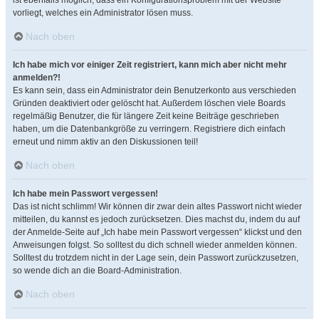
ist ebenfalls möglich, dass ein Konfigurationsproblem mit der Website
vorliegt, welches ein Administrator lösen muss.
Nach oben
Ich habe mich vor einiger Zeit registriert, kann mich aber nicht mehr
anmelden?!
Es kann sein, dass ein Administrator dein Benutzerkonto aus verschieden
Gründen deaktiviert oder gelöscht hat. Außerdem löschen viele Boards
regelmäßig Benutzer, die für längere Zeit keine Beiträge geschrieben
haben, um die Datenbankgröße zu verringern. Registriere dich einfach
erneut und nimm aktiv an den Diskussionen teil!
Nach oben
Ich habe mein Passwort vergessen!
Das ist nicht schlimm! Wir können dir zwar dein altes Passwort nicht wieder
mitteilen, du kannst es jedoch zurücksetzen. Dies machst du, indem du auf
der Anmelde-Seite auf „Ich habe mein Passwort vergessen“ klickst und den
Anweisungen folgst. So solltest du dich schnell wieder anmelden können.
Solltest du trotzdem nicht in der Lage sein, dein Passwort zurückzusetzen,
so wende dich an die Board-Administration.
Nach oben