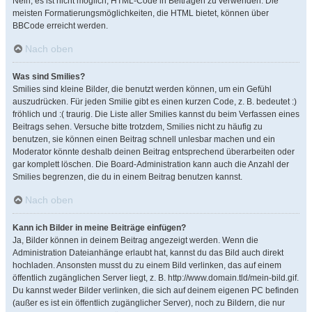
Nein, es ist nicht möglich, HTML-Code in Beiträgen zu verwenden. Die
meisten Formatierungsmöglichkeiten, die HTML bietet, können über
BBCode erreicht werden.
Nach oben
Was sind Smilies?
Smilies sind kleine Bilder, die benutzt werden können, um ein Gefühl
auszudrücken. Für jeden Smilie gibt es einen kurzen Code, z. B. bedeutet :)
fröhlich und :( traurig. Die Liste aller Smilies kannst du beim Verfassen eines
Beitrags sehen. Versuche bitte trotzdem, Smilies nicht zu häufig zu
benutzen, sie können einen Beitrag schnell unlesbar machen und ein
Moderator könnte deshalb deinen Beitrag entsprechend überarbeiten oder
gar komplett löschen. Die Board-Administration kann auch die Anzahl der
Smilies begrenzen, die du in einem Beitrag benutzen kannst.
Nach oben
Kann ich Bilder in meine Beiträge einfügen?
Ja, Bilder können in deinem Beitrag angezeigt werden. Wenn die
Administration Dateianhänge erlaubt hat, kannst du das Bild auch direkt
hochladen. Ansonsten musst du zu einem Bild verlinken, das auf einem
öffentlich zugänglichen Server liegt, z. B. http://www.domain.tld/mein-bild.gif.
Du kannst weder Bilder verlinken, die sich auf deinem eigenen PC befinden
(außer es ist ein öffentlich zugänglicher Server), noch zu Bildern, die nur