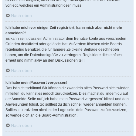
ist ebenfalls möglich, dass ein Konfigurationsproblem mit der Website
vorliegt, welches ein Administrator lösen muss.
Nach oben
Ich habe mich vor einiger Zeit registriert, kann mich aber nicht mehr
anmelden?!
Es kann sein, dass ein Administrator dein Benutzerkonto aus verschieden
Gründen deaktiviert oder gelöscht hat. Außerdem löschen viele Boards
regelmäßig Benutzer, die für längere Zeit keine Beiträge geschrieben
haben, um die Datenbankgröße zu verringern. Registriere dich einfach
erneut und nimm aktiv an den Diskussionen teil!
Nach oben
Ich habe mein Passwort vergessen!
Das ist nicht schlimm! Wir können dir zwar dein altes Passwort nicht wieder
mitteilen, du kannst es jedoch zurücksetzen. Dies machst du, indem du auf
der Anmelde-Seite auf „Ich habe mein Passwort vergessen“ klickst und den
Anweisungen folgst. So solltest du dich schnell wieder anmelden können.
Solltest du trotzdem nicht in der Lage sein, dein Passwort zurückzusetzen,
so wende dich an die Board-Administration.
Nach oben