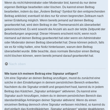
Wenn du nicht Administrator oder Moderator bist, kannst du nur deine
eigenen Beiträge bearbeiten oder löschen. Du kannst einen Beitrag
bearbeiten, indem du das „Ändere Beitrag“-Symbol für den entsprechenden
Beitrag anklickst; eventuell ist dies nur für einen begrenzten Zeitraum nach
seiner Erstellung möglich. Wenn bereits jemand auf deinen Beitrag
geantwortet hat, wird dein Beitrag in der Themenansicht als überarbeitet
gekennzeichnet. Es wird sowohl die Anzahl als auch der letzte Zeitpunkt der
Bearbeitungen angezeigt. Dieser Hinweis erscheint nicht, wenn noch
niemand auf deinen Beitrag geantwortet hat oder wenn ein Administrator
oder Moderator deinen Beitrag überarbeitet hat. Diese können jedoch, falls
sie es für nötig halten, eine Notiz hinterlassen, warum dein Beitrag
überarbeitet wurde. Bitte beachte, dass normale Benutzer einen Beitrag
nicht löschen können, wenn bereits jemand darauf geantwortet hat.
Nach oben
Wie kann ich meinem Beitrag eine Signatur anfügen?
Um eine Signatur an deinen Beitrag anzufügen, musst du zunächst eine
solche in den Einstellungen in deinem persönlichen Bereich entwerfen.
Nachdem du die Signatur erstellt und gespeichert hast, kannst du in jedem
Beitrag das Kästchen „Signatur anhängen“ aktivieren. Du kannst eine
Signatur auch hinzufügen, indem du in deinem persönlichen Bereich das
standardmäßige Anhängen deiner Signatur aktivierst. Wenn du einen
einzelnen Beitrag dennoch ohne Signatur verfassen möchtest, so kannst du
dort einfach das Kontrollkästchen „Signatur anhängen“ wieder deaktivieren.