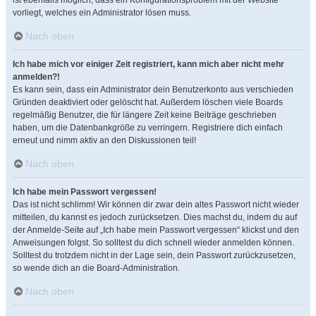
ist ebenfalls möglich, dass ein Konfigurationsproblem mit der Website
vorliegt, welches ein Administrator lösen muss.
Nach oben
Ich habe mich vor einiger Zeit registriert, kann mich aber nicht mehr
anmelden?!
Es kann sein, dass ein Administrator dein Benutzerkonto aus verschieden
Gründen deaktiviert oder gelöscht hat. Außerdem löschen viele Boards
regelmäßig Benutzer, die für längere Zeit keine Beiträge geschrieben
haben, um die Datenbankgröße zu verringern. Registriere dich einfach
erneut und nimm aktiv an den Diskussionen teil!
Nach oben
Ich habe mein Passwort vergessen!
Das ist nicht schlimm! Wir können dir zwar dein altes Passwort nicht wieder
mitteilen, du kannst es jedoch zurücksetzen. Dies machst du, indem du auf
der Anmelde-Seite auf „Ich habe mein Passwort vergessen“ klickst und den
Anweisungen folgst. So solltest du dich schnell wieder anmelden können.
Solltest du trotzdem nicht in der Lage sein, dein Passwort zurückzusetzen,
so wende dich an die Board-Administration.
Nach oben