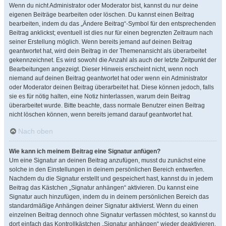
Wenn du nicht Administrator oder Moderator bist, kannst du nur deine
eigenen Beiträge bearbeiten oder löschen. Du kannst einen Beitrag
bearbeiten, indem du das „Ändere Beitrag“-Symbol für den entsprechenden
Beitrag anklickst; eventuell ist dies nur für einen begrenzten Zeitraum nach
seiner Erstellung möglich. Wenn bereits jemand auf deinen Beitrag
geantwortet hat, wird dein Beitrag in der Themenansicht als überarbeitet
gekennzeichnet. Es wird sowohl die Anzahl als auch der letzte Zeitpunkt der
Bearbeitungen angezeigt. Dieser Hinweis erscheint nicht, wenn noch
niemand auf deinen Beitrag geantwortet hat oder wenn ein Administrator
oder Moderator deinen Beitrag überarbeitet hat. Diese können jedoch, falls
sie es für nötig halten, eine Notiz hinterlassen, warum dein Beitrag
überarbeitet wurde. Bitte beachte, dass normale Benutzer einen Beitrag
nicht löschen können, wenn bereits jemand darauf geantwortet hat.
Nach oben
Wie kann ich meinem Beitrag eine Signatur anfügen?
Um eine Signatur an deinen Beitrag anzufügen, musst du zunächst eine
solche in den Einstellungen in deinem persönlichen Bereich entwerfen.
Nachdem du die Signatur erstellt und gespeichert hast, kannst du in jedem
Beitrag das Kästchen „Signatur anhängen“ aktivieren. Du kannst eine
Signatur auch hinzufügen, indem du in deinem persönlichen Bereich das
standardmäßige Anhängen deiner Signatur aktivierst. Wenn du einen
einzelnen Beitrag dennoch ohne Signatur verfassen möchtest, so kannst du
dort einfach das Kontrollkästchen „Signatur anhängen“ wieder deaktivieren.