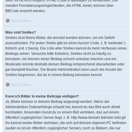
Nein, es ist nicht möglich, HTML-Code in Beiträgen zu verwenden. Die
meisten Formatierungsmöglichkeiten, die HTML bietet, können über
BBCode erreicht werden.
Nach oben
Was sind Smilies?
Smilies sind kleine Bilder, die benutzt werden können, um ein Gefühl
auszudrücken. Für jeden Smilie gibt es einen kurzen Code, z. B. bedeutet :)
fröhlich und :( traurig. Die Liste aller Smilies kannst du beim Verfassen eines
Beitrags sehen. Versuche bitte trotzdem, Smilies nicht zu häufig zu
benutzen, sie können einen Beitrag schnell unlesbar machen und ein
Moderator könnte deshalb deinen Beitrag entsprechend überarbeiten oder
gar komplett löschen. Die Board-Administration kann auch die Anzahl der
Smilies begrenzen, die du in einem Beitrag benutzen kannst.
Nach oben
Kann ich Bilder in meine Beiträge einfügen?
Ja, Bilder können in deinem Beitrag angezeigt werden. Wenn die
Administration Dateianhänge erlaubt hat, kannst du das Bild auch direkt
hochladen. Ansonsten musst du zu einem Bild verlinken, das auf einem
öffentlich zugänglichen Server liegt, z. B. http://www.domain.tld/mein-bild.gif.
Du kannst weder Bilder verlinken, die sich auf deinem eigenen PC befinden
(außer es ist ein öffentlich zugänglicher Server), noch zu Bildern, die nur