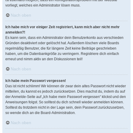
ist ebenfalls möglich, dass ein Konfigurationsproblem mit der Website
vorliegt, welches ein Administrator lösen muss.
Nach oben
Ich habe mich vor einiger Zeit registriert, kann mich aber nicht mehr
anmelden?!
Es kann sein, dass ein Administrator dein Benutzerkonto aus verschieden
Gründen deaktiviert oder gelöscht hat. Außerdem löschen viele Boards
regelmäßig Benutzer, die für längere Zeit keine Beiträge geschrieben
haben, um die Datenbankgröße zu verringern. Registriere dich einfach
erneut und nimm aktiv an den Diskussionen teil!
Nach oben
Ich habe mein Passwort vergessen!
Das ist nicht schlimm! Wir können dir zwar dein altes Passwort nicht wieder
mitteilen, du kannst es jedoch zurücksetzen. Dies machst du, indem du auf
der Anmelde-Seite auf „Ich habe mein Passwort vergessen“ klickst und den
Anweisungen folgst. So solltest du dich schnell wieder anmelden können.
Solltest du trotzdem nicht in der Lage sein, dein Passwort zurückzusetzen,
so wende dich an die Board-Administration.
Nach oben