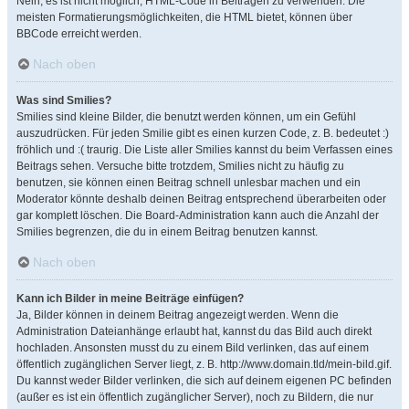
Nein, es ist nicht möglich, HTML-Code in Beiträgen zu verwenden. Die
meisten Formatierungsmöglichkeiten, die HTML bietet, können über
BBCode erreicht werden.
Nach oben
Was sind Smilies?
Smilies sind kleine Bilder, die benutzt werden können, um ein Gefühl
auszudrücken. Für jeden Smilie gibt es einen kurzen Code, z. B. bedeutet :)
fröhlich und :( traurig. Die Liste aller Smilies kannst du beim Verfassen eines
Beitrags sehen. Versuche bitte trotzdem, Smilies nicht zu häufig zu
benutzen, sie können einen Beitrag schnell unlesbar machen und ein
Moderator könnte deshalb deinen Beitrag entsprechend überarbeiten oder
gar komplett löschen. Die Board-Administration kann auch die Anzahl der
Smilies begrenzen, die du in einem Beitrag benutzen kannst.
Nach oben
Kann ich Bilder in meine Beiträge einfügen?
Ja, Bilder können in deinem Beitrag angezeigt werden. Wenn die
Administration Dateianhänge erlaubt hat, kannst du das Bild auch direkt
hochladen. Ansonsten musst du zu einem Bild verlinken, das auf einem
öffentlich zugänglichen Server liegt, z. B. http://www.domain.tld/mein-bild.gif.
Du kannst weder Bilder verlinken, die sich auf deinem eigenen PC befinden
(außer es ist ein öffentlich zugänglicher Server), noch zu Bildern, die nur