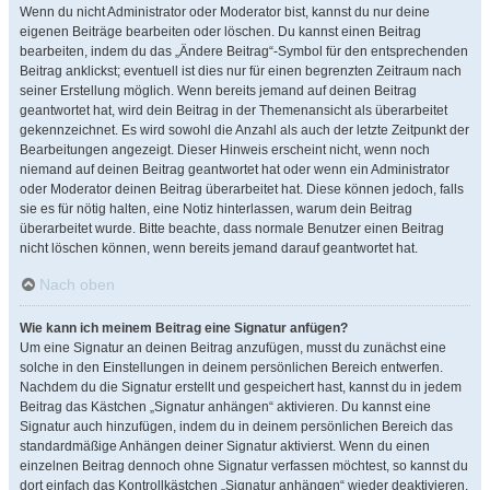
Wenn du nicht Administrator oder Moderator bist, kannst du nur deine
eigenen Beiträge bearbeiten oder löschen. Du kannst einen Beitrag
bearbeiten, indem du das „Ändere Beitrag“-Symbol für den entsprechenden
Beitrag anklickst; eventuell ist dies nur für einen begrenzten Zeitraum nach
seiner Erstellung möglich. Wenn bereits jemand auf deinen Beitrag
geantwortet hat, wird dein Beitrag in der Themenansicht als überarbeitet
gekennzeichnet. Es wird sowohl die Anzahl als auch der letzte Zeitpunkt der
Bearbeitungen angezeigt. Dieser Hinweis erscheint nicht, wenn noch
niemand auf deinen Beitrag geantwortet hat oder wenn ein Administrator
oder Moderator deinen Beitrag überarbeitet hat. Diese können jedoch, falls
sie es für nötig halten, eine Notiz hinterlassen, warum dein Beitrag
überarbeitet wurde. Bitte beachte, dass normale Benutzer einen Beitrag
nicht löschen können, wenn bereits jemand darauf geantwortet hat.
Nach oben
Wie kann ich meinem Beitrag eine Signatur anfügen?
Um eine Signatur an deinen Beitrag anzufügen, musst du zunächst eine
solche in den Einstellungen in deinem persönlichen Bereich entwerfen.
Nachdem du die Signatur erstellt und gespeichert hast, kannst du in jedem
Beitrag das Kästchen „Signatur anhängen“ aktivieren. Du kannst eine
Signatur auch hinzufügen, indem du in deinem persönlichen Bereich das
standardmäßige Anhängen deiner Signatur aktivierst. Wenn du einen
einzelnen Beitrag dennoch ohne Signatur verfassen möchtest, so kannst du
dort einfach das Kontrollkästchen „Signatur anhängen“ wieder deaktivieren.