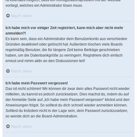
ist ebenfalls möglich, dass ein Konfigurationsproblem mit der Website
vorliegt, welches ein Administrator lösen muss.
Nach oben
Ich habe mich vor einiger Zeit registriert, kann mich aber nicht mehr
anmelden?!
Es kann sein, dass ein Administrator dein Benutzerkonto aus verschieden
Gründen deaktiviert oder gelöscht hat. Außerdem löschen viele Boards
regelmäßig Benutzer, die für längere Zeit keine Beiträge geschrieben
haben, um die Datenbankgröße zu verringern. Registriere dich einfach
erneut und nimm aktiv an den Diskussionen teil!
Nach oben
Ich habe mein Passwort vergessen!
Das ist nicht schlimm! Wir können dir zwar dein altes Passwort nicht wieder
mitteilen, du kannst es jedoch zurücksetzen. Dies machst du, indem du auf
der Anmelde-Seite auf „Ich habe mein Passwort vergessen“ klickst und den
Anweisungen folgst. So solltest du dich schnell wieder anmelden können.
Solltest du trotzdem nicht in der Lage sein, dein Passwort zurückzusetzen,
so wende dich an die Board-Administration.
Nach oben