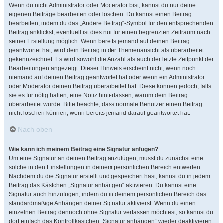
Wenn du nicht Administrator oder Moderator bist, kannst du nur deine
eigenen Beiträge bearbeiten oder löschen. Du kannst einen Beitrag
bearbeiten, indem du das „Ändere Beitrag“-Symbol für den entsprechenden
Beitrag anklickst; eventuell ist dies nur für einen begrenzten Zeitraum nach
seiner Erstellung möglich. Wenn bereits jemand auf deinen Beitrag
geantwortet hat, wird dein Beitrag in der Themenansicht als überarbeitet
gekennzeichnet. Es wird sowohl die Anzahl als auch der letzte Zeitpunkt der
Bearbeitungen angezeigt. Dieser Hinweis erscheint nicht, wenn noch
niemand auf deinen Beitrag geantwortet hat oder wenn ein Administrator
oder Moderator deinen Beitrag überarbeitet hat. Diese können jedoch, falls
sie es für nötig halten, eine Notiz hinterlassen, warum dein Beitrag
überarbeitet wurde. Bitte beachte, dass normale Benutzer einen Beitrag
nicht löschen können, wenn bereits jemand darauf geantwortet hat.
Nach oben
Wie kann ich meinem Beitrag eine Signatur anfügen?
Um eine Signatur an deinen Beitrag anzufügen, musst du zunächst eine
solche in den Einstellungen in deinem persönlichen Bereich entwerfen.
Nachdem du die Signatur erstellt und gespeichert hast, kannst du in jedem
Beitrag das Kästchen „Signatur anhängen“ aktivieren. Du kannst eine
Signatur auch hinzufügen, indem du in deinem persönlichen Bereich das
standardmäßige Anhängen deiner Signatur aktivierst. Wenn du einen
einzelnen Beitrag dennoch ohne Signatur verfassen möchtest, so kannst du
dort einfach das Kontrollkästchen „Signatur anhängen“ wieder deaktivieren.