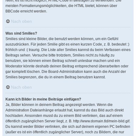
Nein, es ist nicht möglich, HTML-Code in Beiträgen zu verwenden. Die
meisten Formatierungsmöglichkeiten, die HTML bietet, können über
BBCode erreicht werden.
Nach oben
Was sind Smilies?
Smilies sind kleine Bilder, die benutzt werden können, um ein Gefühl
auszudrücken. Für jeden Smilie gibt es einen kurzen Code, z. B. bedeutet :)
fröhlich und :( traurig. Die Liste aller Smilies kannst du beim Verfassen eines
Beitrags sehen. Versuche bitte trotzdem, Smilies nicht zu häufig zu
benutzen, sie können einen Beitrag schnell unlesbar machen und ein
Moderator könnte deshalb deinen Beitrag entsprechend überarbeiten oder
gar komplett löschen. Die Board-Administration kann auch die Anzahl der
Smilies begrenzen, die du in einem Beitrag benutzen kannst.
Nach oben
Kann ich Bilder in meine Beiträge einfügen?
Ja, Bilder können in deinem Beitrag angezeigt werden. Wenn die
Administration Dateianhänge erlaubt hat, kannst du das Bild auch direkt
hochladen. Ansonsten musst du zu einem Bild verlinken, das auf einem
öffentlich zugänglichen Server liegt, z. B. http://www.domain.tld/mein-bild.gif.
Du kannst weder Bilder verlinken, die sich auf deinem eigenen PC befinden
(außer es ist ein öffentlich zugänglicher Server), noch zu Bildern, die nur