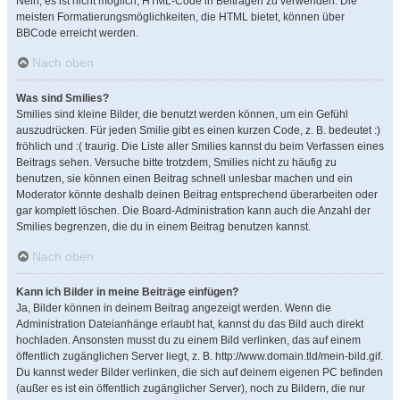
Nein, es ist nicht möglich, HTML-Code in Beiträgen zu verwenden. Die
meisten Formatierungsmöglichkeiten, die HTML bietet, können über
BBCode erreicht werden.
Nach oben
Was sind Smilies?
Smilies sind kleine Bilder, die benutzt werden können, um ein Gefühl
auszudrücken. Für jeden Smilie gibt es einen kurzen Code, z. B. bedeutet :)
fröhlich und :( traurig. Die Liste aller Smilies kannst du beim Verfassen eines
Beitrags sehen. Versuche bitte trotzdem, Smilies nicht zu häufig zu
benutzen, sie können einen Beitrag schnell unlesbar machen und ein
Moderator könnte deshalb deinen Beitrag entsprechend überarbeiten oder
gar komplett löschen. Die Board-Administration kann auch die Anzahl der
Smilies begrenzen, die du in einem Beitrag benutzen kannst.
Nach oben
Kann ich Bilder in meine Beiträge einfügen?
Ja, Bilder können in deinem Beitrag angezeigt werden. Wenn die
Administration Dateianhänge erlaubt hat, kannst du das Bild auch direkt
hochladen. Ansonsten musst du zu einem Bild verlinken, das auf einem
öffentlich zugänglichen Server liegt, z. B. http://www.domain.tld/mein-bild.gif.
Du kannst weder Bilder verlinken, die sich auf deinem eigenen PC befinden
(außer es ist ein öffentlich zugänglicher Server), noch zu Bildern, die nur