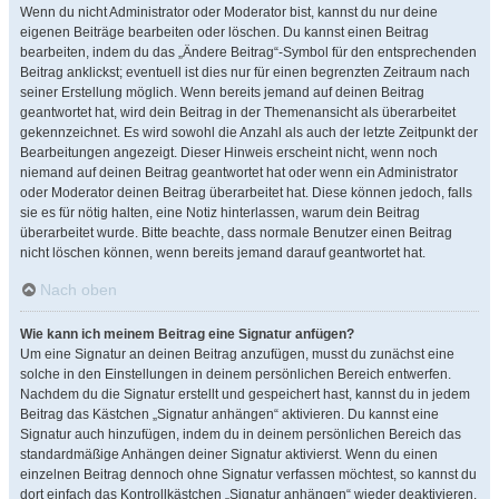
Wenn du nicht Administrator oder Moderator bist, kannst du nur deine
eigenen Beiträge bearbeiten oder löschen. Du kannst einen Beitrag
bearbeiten, indem du das „Ändere Beitrag“-Symbol für den entsprechenden
Beitrag anklickst; eventuell ist dies nur für einen begrenzten Zeitraum nach
seiner Erstellung möglich. Wenn bereits jemand auf deinen Beitrag
geantwortet hat, wird dein Beitrag in der Themenansicht als überarbeitet
gekennzeichnet. Es wird sowohl die Anzahl als auch der letzte Zeitpunkt der
Bearbeitungen angezeigt. Dieser Hinweis erscheint nicht, wenn noch
niemand auf deinen Beitrag geantwortet hat oder wenn ein Administrator
oder Moderator deinen Beitrag überarbeitet hat. Diese können jedoch, falls
sie es für nötig halten, eine Notiz hinterlassen, warum dein Beitrag
überarbeitet wurde. Bitte beachte, dass normale Benutzer einen Beitrag
nicht löschen können, wenn bereits jemand darauf geantwortet hat.
Nach oben
Wie kann ich meinem Beitrag eine Signatur anfügen?
Um eine Signatur an deinen Beitrag anzufügen, musst du zunächst eine
solche in den Einstellungen in deinem persönlichen Bereich entwerfen.
Nachdem du die Signatur erstellt und gespeichert hast, kannst du in jedem
Beitrag das Kästchen „Signatur anhängen“ aktivieren. Du kannst eine
Signatur auch hinzufügen, indem du in deinem persönlichen Bereich das
standardmäßige Anhängen deiner Signatur aktivierst. Wenn du einen
einzelnen Beitrag dennoch ohne Signatur verfassen möchtest, so kannst du
dort einfach das Kontrollkästchen „Signatur anhängen“ wieder deaktivieren.