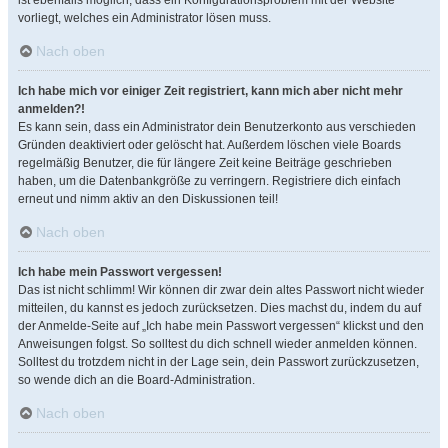
ist ebenfalls möglich, dass ein Konfigurationsproblem mit der Website
vorliegt, welches ein Administrator lösen muss.
Nach oben
Ich habe mich vor einiger Zeit registriert, kann mich aber nicht mehr
anmelden?!
Es kann sein, dass ein Administrator dein Benutzerkonto aus verschieden
Gründen deaktiviert oder gelöscht hat. Außerdem löschen viele Boards
regelmäßig Benutzer, die für längere Zeit keine Beiträge geschrieben
haben, um die Datenbankgröße zu verringern. Registriere dich einfach
erneut und nimm aktiv an den Diskussionen teil!
Nach oben
Ich habe mein Passwort vergessen!
Das ist nicht schlimm! Wir können dir zwar dein altes Passwort nicht wieder
mitteilen, du kannst es jedoch zurücksetzen. Dies machst du, indem du auf
der Anmelde-Seite auf „Ich habe mein Passwort vergessen“ klickst und den
Anweisungen folgst. So solltest du dich schnell wieder anmelden können.
Solltest du trotzdem nicht in der Lage sein, dein Passwort zurückzusetzen,
so wende dich an die Board-Administration.
Nach oben