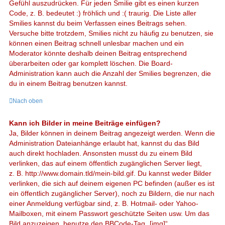
Gefühl auszudrücken. Für jeden Smilie gibt es einen kurzen
Code, z. B. bedeutet :) fröhlich und :( traurig. Die Liste aller
Smilies kannst du beim Verfassen eines Beitrags sehen.
Versuche bitte trotzdem, Smilies nicht zu häufig zu benutzen, sie
können einen Beitrag schnell unlesbar machen und ein
Moderator könnte deshalb deinen Beitrag entsprechend
überarbeiten oder gar komplett löschen. Die Board-
Administration kann auch die Anzahl der Smilies begrenzen, die
du in einem Beitrag benutzen kannst.
Nach oben
Kann ich Bilder in meine Beiträge einfügen?
Ja, Bilder können in deinem Beitrag angezeigt werden. Wenn die
Administration Dateianhänge erlaubt hat, kannst du das Bild
auch direkt hochladen. Ansonsten musst du zu einem Bild
verlinken, das auf einem öffentlich zugänglichen Server liegt,
z. B. http://www.domain.tld/mein-bild.gif. Du kannst weder Bilder
verlinken, die sich auf deinem eigenen PC befinden (außer es ist
ein öffentlich zugänglicher Server), noch zu Bildern, die nur nach
einer Anmeldung verfügbar sind, z. B. Hotmail- oder Yahoo-
Mailboxen, mit einem Passwort geschützte Seiten usw. Um das
Bild anzuzeigen, benutze den BBCode-Tag „[img]“.