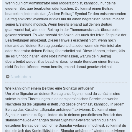
Wenn du nicht Administrator oder Moderator bist, kannst du nur deine
eigenen Beiträge bearbeiten oder löschen. Du kannst einen Beitrag
bearbeiten, indem du das „Ändere Beitrag“-Symbol für den entsprechenden
Beitrag anklickst; eventuell ist dies nur für einen begrenzten Zeitraum nach
seiner Erstellung möglich. Wenn bereits jemand auf deinen Beitrag
geantwortet hat, wird dein Beitrag in der Themenansicht als überarbeitet
gekennzeichnet. Es wird sowohl die Anzahl als auch der letzte Zeitpunkt der
Bearbeitungen angezeigt. Dieser Hinweis erscheint nicht, wenn noch
niemand auf deinen Beitrag geantwortet hat oder wenn ein Administrator
oder Moderator deinen Beitrag überarbeitet hat. Diese können jedoch, falls
sie es für nötig halten, eine Notiz hinterlassen, warum dein Beitrag
überarbeitet wurde. Bitte beachte, dass normale Benutzer einen Beitrag
nicht löschen können, wenn bereits jemand darauf geantwortet hat.
Nach oben
Wie kann ich meinem Beitrag eine Signatur anfügen?
Um eine Signatur an deinen Beitrag anzufügen, musst du zunächst eine
solche in den Einstellungen in deinem persönlichen Bereich entwerfen.
Nachdem du die Signatur erstellt und gespeichert hast, kannst du in jedem
Beitrag das Kästchen „Signatur anhängen“ aktivieren. Du kannst eine
Signatur auch hinzufügen, indem du in deinem persönlichen Bereich das
standardmäßige Anhängen deiner Signatur aktivierst. Wenn du einen
einzelnen Beitrag dennoch ohne Signatur verfassen möchtest, so kannst du
dort einfach das Kontrollkästchen „Signatur anhängen“ wieder deaktivieren.