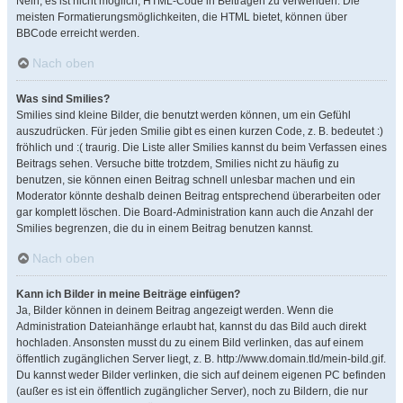
Nein, es ist nicht möglich, HTML-Code in Beiträgen zu verwenden. Die
meisten Formatierungsmöglichkeiten, die HTML bietet, können über
BBCode erreicht werden.
Nach oben
Was sind Smilies?
Smilies sind kleine Bilder, die benutzt werden können, um ein Gefühl
auszudrücken. Für jeden Smilie gibt es einen kurzen Code, z. B. bedeutet :)
fröhlich und :( traurig. Die Liste aller Smilies kannst du beim Verfassen eines
Beitrags sehen. Versuche bitte trotzdem, Smilies nicht zu häufig zu
benutzen, sie können einen Beitrag schnell unlesbar machen und ein
Moderator könnte deshalb deinen Beitrag entsprechend überarbeiten oder
gar komplett löschen. Die Board-Administration kann auch die Anzahl der
Smilies begrenzen, die du in einem Beitrag benutzen kannst.
Nach oben
Kann ich Bilder in meine Beiträge einfügen?
Ja, Bilder können in deinem Beitrag angezeigt werden. Wenn die
Administration Dateianhänge erlaubt hat, kannst du das Bild auch direkt
hochladen. Ansonsten musst du zu einem Bild verlinken, das auf einem
öffentlich zugänglichen Server liegt, z. B. http://www.domain.tld/mein-bild.gif.
Du kannst weder Bilder verlinken, die sich auf deinem eigenen PC befinden
(außer es ist ein öffentlich zugänglicher Server), noch zu Bildern, die nur