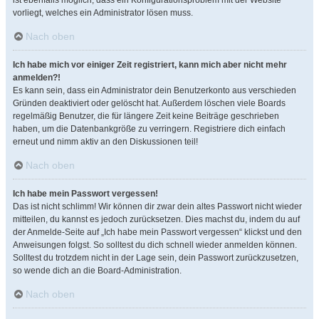
ist ebenfalls möglich, dass ein Konfigurationsproblem mit der Website
vorliegt, welches ein Administrator lösen muss.
Nach oben
Ich habe mich vor einiger Zeit registriert, kann mich aber nicht mehr
anmelden?!
Es kann sein, dass ein Administrator dein Benutzerkonto aus verschieden
Gründen deaktiviert oder gelöscht hat. Außerdem löschen viele Boards
regelmäßig Benutzer, die für längere Zeit keine Beiträge geschrieben
haben, um die Datenbankgröße zu verringern. Registriere dich einfach
erneut und nimm aktiv an den Diskussionen teil!
Nach oben
Ich habe mein Passwort vergessen!
Das ist nicht schlimm! Wir können dir zwar dein altes Passwort nicht wieder
mitteilen, du kannst es jedoch zurücksetzen. Dies machst du, indem du auf
der Anmelde-Seite auf „Ich habe mein Passwort vergessen“ klickst und den
Anweisungen folgst. So solltest du dich schnell wieder anmelden können.
Solltest du trotzdem nicht in der Lage sein, dein Passwort zurückzusetzen,
so wende dich an die Board-Administration.
Nach oben