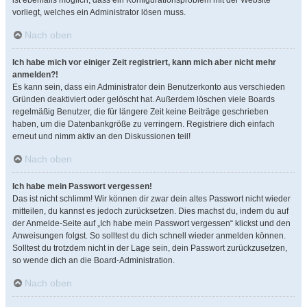
ist ebenfalls möglich, dass ein Konfigurationsproblem mit der Website
vorliegt, welches ein Administrator lösen muss.
Nach oben
Ich habe mich vor einiger Zeit registriert, kann mich aber nicht mehr
anmelden?!
Es kann sein, dass ein Administrator dein Benutzerkonto aus verschieden
Gründen deaktiviert oder gelöscht hat. Außerdem löschen viele Boards
regelmäßig Benutzer, die für längere Zeit keine Beiträge geschrieben
haben, um die Datenbankgröße zu verringern. Registriere dich einfach
erneut und nimm aktiv an den Diskussionen teil!
Nach oben
Ich habe mein Passwort vergessen!
Das ist nicht schlimm! Wir können dir zwar dein altes Passwort nicht wieder
mitteilen, du kannst es jedoch zurücksetzen. Dies machst du, indem du auf
der Anmelde-Seite auf „Ich habe mein Passwort vergessen“ klickst und den
Anweisungen folgst. So solltest du dich schnell wieder anmelden können.
Solltest du trotzdem nicht in der Lage sein, dein Passwort zurückzusetzen,
so wende dich an die Board-Administration.
Nach oben