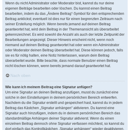
Wenn du nicht Administrator oder Moderator bist, kannst du nur deine
eigenen Beiträge bearbeiten oder löschen. Du kannst einen Beitrag
bearbeiten, indem du das „Ändere Beitrag“-Symbol für den entsprechenden
Beitrag anklickst; eventuell ist dies nur für einen begrenzten Zeitraum nach
seiner Erstellung möglich. Wenn bereits jemand auf deinen Beitrag
geantwortet hat, wird dein Beitrag in der Themenansicht als überarbeitet
gekennzeichnet. Es wird sowohl die Anzahl als auch der letzte Zeitpunkt der
Bearbeitungen angezeigt. Dieser Hinweis erscheint nicht, wenn noch
niemand auf deinen Beitrag geantwortet hat oder wenn ein Administrator
oder Moderator deinen Beitrag überarbeitet hat. Diese können jedoch, falls
sie es für nötig halten, eine Notiz hinterlassen, warum dein Beitrag
überarbeitet wurde. Bitte beachte, dass normale Benutzer einen Beitrag
nicht löschen können, wenn bereits jemand darauf geantwortet hat.
Nach oben
Wie kann ich meinem Beitrag eine Signatur anfügen?
Um eine Signatur an deinen Beitrag anzufügen, musst du zunächst eine
solche in den Einstellungen in deinem persönlichen Bereich entwerfen.
Nachdem du die Signatur erstellt und gespeichert hast, kannst du in jedem
Beitrag das Kästchen „Signatur anhängen“ aktivieren. Du kannst eine
Signatur auch hinzufügen, indem du in deinem persönlichen Bereich das
standardmäßige Anhängen deiner Signatur aktivierst. Wenn du einen
einzelnen Beitrag dennoch ohne Signatur verfassen möchtest, so kannst du
dort einfach das Kontrollkästchen „Signatur anhängen“ wieder deaktivieren.