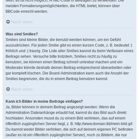
Nein, es ist nicht möglich, HTML-Code in Beiträgen zu verwenden. Die
meisten Formatierungsmöglichkeiten, die HTML bietet, können über
BBCode erreicht werden.
Nach oben
Was sind Smilies?
Smilies sind kleine Bilder, die benutzt werden können, um ein Gefühl
auszudrücken. Für jeden Smilie gibt es einen kurzen Code, z. B. bedeutet :)
fröhlich und :( traurig. Die Liste aller Smilies kannst du beim Verfassen eines
Beitrags sehen. Versuche bitte trotzdem, Smilies nicht zu häufig zu
benutzen, sie können einen Beitrag schnell unlesbar machen und ein
Moderator könnte deshalb deinen Beitrag entsprechend überarbeiten oder
gar komplett löschen. Die Board-Administration kann auch die Anzahl der
Smilies begrenzen, die du in einem Beitrag benutzen kannst.
Nach oben
Kann ich Bilder in meine Beiträge einfügen?
Ja, Bilder können in deinem Beitrag angezeigt werden. Wenn die
Administration Dateianhänge erlaubt hat, kannst du das Bild auch direkt
hochladen. Ansonsten musst du zu einem Bild verlinken, das auf einem
öffentlich zugänglichen Server liegt, z. B. http://www.domain.tld/mein-bild.gif.
Du kannst weder Bilder verlinken, die sich auf deinem eigenen PC befinden
(außer es ist ein öffentlich zugänglicher Server), noch zu Bildern, die nur