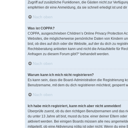
Zugriff auf zusätzliche Funktionen, die Gästen nicht zur Verfügun
empfehlen dir eine Anmeldung, da sie schnell erledigt ist und dir 
Nach oben
Was ist COPPA?
COPPA, ausgeschrieben Children’s Online Privacy Protection Act 
Websites, die möglicherweise persönliche Daten von Kindern un
bist, ob dies auf dich oder die Website, auf der du dich zu regist
Rechtsberatung anbieten kann und nicht die Anlaufstelle für Rech
Anfragen zu diesem Forum gibt?“ behandelt werden.
Nach oben
Warum kann ich mich nicht registrieren?
Es kann sein, dass die Board-Administration die Registrierung 
Benutzername, mit dem du dich registrieren möchtest, gesperrt w
Nach oben
Ich habe mich registriert, kann mich aber nicht anmelden!
Überprüfe zuerst, ob du den richtigen Benutzernamen und das r
du unter 13 Jahre alt bist, musst du bzw. einer deiner Eltern od
aktiviert werden. Bei einigen Boards müssen alle neu angemeldete
mitgeteilt, ob eine Aktivierung nötig ist oder nicht. Wenn du ei