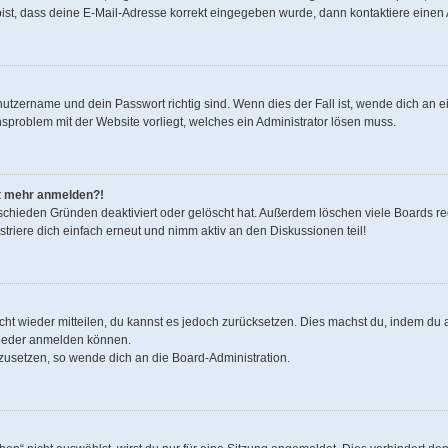
bist, dass deine E-Mail-Adresse korrekt eingegeben wurde, dann kontaktiere einen 
nutzername und dein Passwort richtig sind. Wenn dies der Fall ist, wende dich an 
onsproblem mit der Website vorliegt, welches ein Administrator lösen muss.
cht mehr anmelden?!
schieden Gründen deaktiviert oder gelöscht hat. Außerdem löschen viele Boards reg
riere dich einfach erneut und nimm aktiv an den Diskussionen teil!
nicht wieder mitteilen, du kannst es jedoch zurücksetzen. Dies machst du, indem d
 wieder anmelden können.
kzusetzen, so wende dich an die Board-Administration.