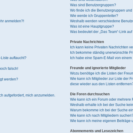
Was sind Benutzergruppen?
Wo finde ich die Benutzergruppen und w
Wie werde ich Gruppenleiter?
mehr anmelden?!
Weshalb werden verschiedene Benutzer
Was ist eine Hauptgruppe?
Was bedeutet der „Das Team“-Link auf 
Private Nachrichten
Ich kann keine Privaten Nachrichten ve
Ich bekomme ständig unerwünschte Pri
Liste auftaucht?
Ich habe eine Spam-E-Mail von einem M
Freunde und ignorierte Mitglieder
noch falsch!
Wozu benötige ich die Listen der Freun
Wie kann ich Mitglieder zur Liste der F
igt werden?
diese wieder aus den Listen entfernen
Die Foren durchsuchen
ich aufgefordert, mich anzumelden.
Wie kann ich ein Forum oder mehrere
Weshalb erhalte ich bei der Suche kei
Warum bekomme ich bei der Suche ein
Wie kann ich nach Mitgliedern suchen
Wie kann ich meine eigenen Beiträge
Abonnements und Lesezeichen