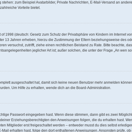
g stehen: zum Beispiel Avatarbilder, Private Nachrichten, E-Mail-Versand an andere 
zahlreiche Vorteile bietet.
of 1998 (deutsch: Gesetz zum Schutz der Privatsphäre von Kindern im Internet von 
ter 13 Jahren erheben, hierzu die Zustimmung der Eltern beziehungsweise des od
rieren versuchst, zutrifft, ziehe einen rechtlichen Beistand zu Rate. Bitte beachte,
tsangelegenheiten jeglicher Art ist; außer solchen, die unter der Frage „An wen so
komplett ausgeschaltet hat, damit sich keine neuen Benutzer mehr anmelden können
urden. Um Hilfe zu erhalten, wende dich an die Board-Administration.
ichtige Passwort eingegeben hast. Wenn diese stimmen, dann gibt es zwei Möglic
er deiner Erziehungsberechtigten den Anweisungen folgen, die du erhalten hast. Wenn
n Mitglieder erst freigeschaltet werden – entweder musst du dies selbst erledigen
ne E-Mail erhalten hast, folge den dort enthaltenen Anweisungen. Ansonsten prüfe, 