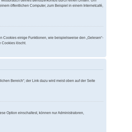
n Missbrauch deines Benutzerkontos durch einen Dritten. Um
nem öffentlichen Computer, zum Beispiel in einem Internetcafé,
en Cookies einige Funktionen, wie beispielsweise den „Gelesen“-
e Cookies löscht.
ichen Bereich“; der Link dazu wird meist oben auf der Seite
ese Option einschaltest, können nur Administratoren,