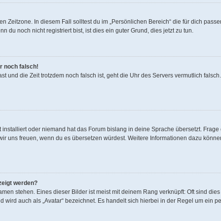
n Zeitzone. In diesem Fall solltest du im „Persönlichen Bereich“ die für dich passen
u noch nicht registriert bist, ist dies ein guter Grund, dies jetzt zu tun.
r noch falsch!
 hast und die Zeit trotzdem noch falsch ist, geht die Uhr des Servers vermutlich fals
 installiert oder niemand hat das Forum bislang in deine Sprache übersetzt. Frage 
den wir uns freuen, wenn du es übersetzen würdest. Weitere Informationen dazu könn
zeigt werden?
men stehen. Eines dieser Bilder ist meist mit deinem Rang verknüpft: Oft sind dies
 wird auch als „Avatar“ bezeichnet. Es handelt sich hierbei in der Regel um ein p