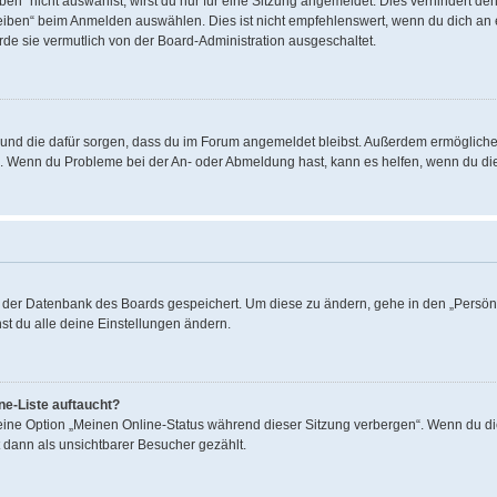
“ nicht auswählst, wirst du nur für eine Sitzung angemeldet. Dies verhindert de
ben“ beim Anmelden auswählen. Dies ist nicht empfehlenswert, wenn du dich an ei
rde sie vermutlich von der Board-Administration ausgeschaltet.
hat und die dafür sorgen, dass du im Forum angemeldet bleibst. Außerdem ermöglich
en. Wenn du Probleme bei der An- oder Abmeldung hast, kann es helfen, wenn du di
in der Datenbank des Boards gespeichert. Um diese zu ändern, gehe in den „Persönl
st du alle deine Einstellungen ändern.
ne-Liste auftaucht?
 eine Option „Meinen Online-Status während dieser Sitzung verbergen“. Wenn du di
 dann als unsichtbarer Besucher gezählt.