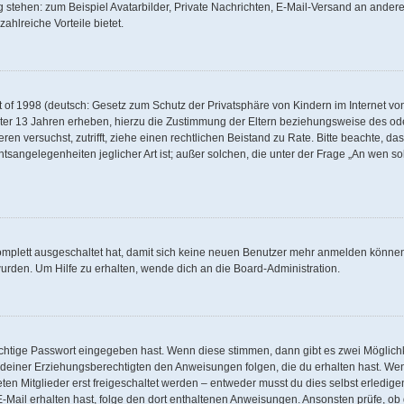
g stehen: zum Beispiel Avatarbilder, Private Nachrichten, E-Mail-Versand an andere 
zahlreiche Vorteile bietet.
of 1998 (deutsch: Gesetz zum Schutz der Privatsphäre von Kindern im Internet von 
ter 13 Jahren erheben, hierzu die Zustimmung der Eltern beziehungsweise des od
rieren versuchst, zutrifft, ziehe einen rechtlichen Beistand zu Rate. Bitte beachte,
tsangelegenheiten jeglicher Art ist; außer solchen, die unter der Frage „An wen so
komplett ausgeschaltet hat, damit sich keine neuen Benutzer mehr anmelden können
urden. Um Hilfe zu erhalten, wende dich an die Board-Administration.
ichtige Passwort eingegeben hast. Wenn diese stimmen, dann gibt es zwei Möglic
er deiner Erziehungsberechtigten den Anweisungen folgen, die du erhalten hast. Wenn
n Mitglieder erst freigeschaltet werden – entweder musst du dies selbst erledigen
ne E-Mail erhalten hast, folge den dort enthaltenen Anweisungen. Ansonsten prüfe, 