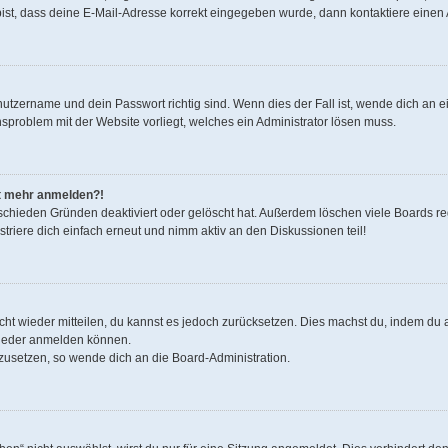
bist, dass deine E-Mail-Adresse korrekt eingegeben wurde, dann kontaktiere einen 
nutzername und dein Passwort richtig sind. Wenn dies der Fall ist, wende dich an 
onsproblem mit der Website vorliegt, welches ein Administrator lösen muss.
cht mehr anmelden?!
schieden Gründen deaktiviert oder gelöscht hat. Außerdem löschen viele Boards reg
riere dich einfach erneut und nimm aktiv an den Diskussionen teil!
nicht wieder mitteilen, du kannst es jedoch zurücksetzen. Dies machst du, indem d
 wieder anmelden können.
kzusetzen, so wende dich an die Board-Administration.