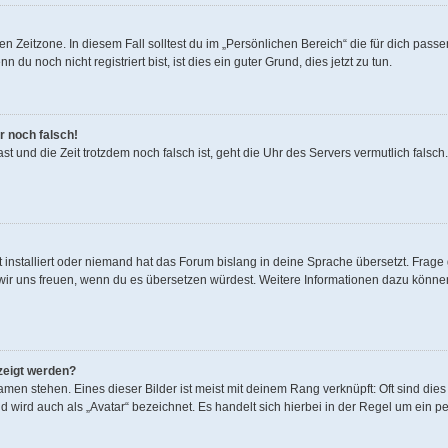
n Zeitzone. In diesem Fall solltest du im „Persönlichen Bereich“ die für dich passen
u noch nicht registriert bist, ist dies ein guter Grund, dies jetzt zu tun.
r noch falsch!
 hast und die Zeit trotzdem noch falsch ist, geht die Uhr des Servers vermutlich fals
 installiert oder niemand hat das Forum bislang in deine Sprache übersetzt. Frage 
den wir uns freuen, wenn du es übersetzen würdest. Weitere Informationen dazu könn
zeigt werden?
men stehen. Eines dieser Bilder ist meist mit deinem Rang verknüpft: Oft sind dies
 wird auch als „Avatar“ bezeichnet. Es handelt sich hierbei in der Regel um ein p