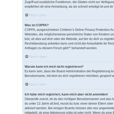
Zugriff auf zusätzliche Funktionen, die Gästen nicht zur Verfügun
empfehlen dir eine Anmeldung, da sie schnell erledigt ist und dir 
Nach oben
Was ist COPPA?
COPPA, ausgeschrieben Children’s Online Privacy Protection Act 
Websites, die möglicherweise persönliche Daten von Kindern un
bist, ob dies auf dich oder die Website, auf der du dich zu regist
Rechtsberatung anbieten kann und nicht die Anlaufstelle für Rech
Anfragen zu diesem Forum gibt?“ behandelt werden.
Nach oben
Warum kann ich mich nicht registrieren?
Es kann sein, dass die Board-Administration die Registrierung 
Benutzername, mit dem du dich registrieren möchtest, gesperrt w
Nach oben
Ich habe mich registriert, kann mich aber nicht anmelden!
Überprüfe zuerst, ob du den richtigen Benutzernamen und das r
du unter 13 Jahre alt bist, musst du bzw. einer deiner Eltern od
aktiviert werden. Bei einigen Boards müssen alle neu angemeldete
mitgeteilt, ob eine Aktivierung nötig ist oder nicht. Wenn du ei