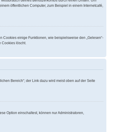
n Missbrauch deines Benutzerkontos durch einen Dritten. Um
nem öffentlichen Computer, zum Beispiel in einem Internetcafé,
en Cookies einige Funktionen, wie beispielsweise den „Gelesen“-
e Cookies löscht.
ichen Bereich“; der Link dazu wird meist oben auf der Seite
ese Option einschaltest, können nur Administratoren,