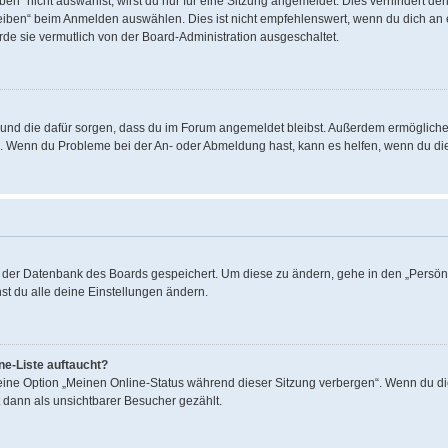
“ nicht auswählst, wirst du nur für eine Sitzung angemeldet. Dies verhindert de
ben“ beim Anmelden auswählen. Dies ist nicht empfehlenswert, wenn du dich an ei
rde sie vermutlich von der Board-Administration ausgeschaltet.
hat und die dafür sorgen, dass du im Forum angemeldet bleibst. Außerdem ermöglich
en. Wenn du Probleme bei der An- oder Abmeldung hast, kann es helfen, wenn du di
in der Datenbank des Boards gespeichert. Um diese zu ändern, gehe in den „Persönl
st du alle deine Einstellungen ändern.
ne-Liste auftaucht?
 eine Option „Meinen Online-Status während dieser Sitzung verbergen“. Wenn du di
 dann als unsichtbarer Besucher gezählt.