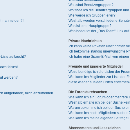
Was sind Benutzergruppen?
Wo finde ich die Benutzergruppen und w
Wie werde ich Gruppenleiter?
mehr anmelden?!
Weshalb werden verschiedene Benutzer
Was ist eine Hauptgruppe?
Was bedeutet der „Das Team“-Link auf 
Private Nachrichten
Ich kann keine Privaten Nachrichten ve
Ich bekomme ständig unerwünschte Pri
Liste auftaucht?
Ich habe eine Spam-E-Mail von einem M
Freunde und ignorierte Mitglieder
noch falsch!
Wozu benötige ich die Listen der Freun
Wie kann ich Mitglieder zur Liste der F
igt werden?
diese wieder aus den Listen entfernen
Die Foren durchsuchen
ich aufgefordert, mich anzumelden.
Wie kann ich ein Forum oder mehrere
Weshalb erhalte ich bei der Suche kei
Warum bekomme ich bei der Suche ein
Wie kann ich nach Mitgliedern suchen
Wie kann ich meine eigenen Beiträge
Abonnements und Lesezeichen