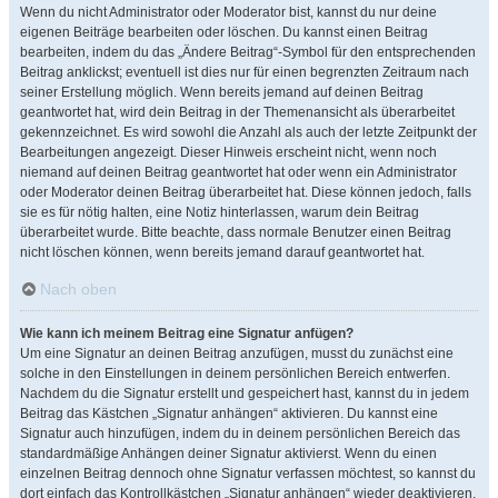
Wenn du nicht Administrator oder Moderator bist, kannst du nur deine
eigenen Beiträge bearbeiten oder löschen. Du kannst einen Beitrag
bearbeiten, indem du das „Ändere Beitrag“-Symbol für den entsprechenden
Beitrag anklickst; eventuell ist dies nur für einen begrenzten Zeitraum nach
seiner Erstellung möglich. Wenn bereits jemand auf deinen Beitrag
geantwortet hat, wird dein Beitrag in der Themenansicht als überarbeitet
gekennzeichnet. Es wird sowohl die Anzahl als auch der letzte Zeitpunkt der
Bearbeitungen angezeigt. Dieser Hinweis erscheint nicht, wenn noch
niemand auf deinen Beitrag geantwortet hat oder wenn ein Administrator
oder Moderator deinen Beitrag überarbeitet hat. Diese können jedoch, falls
sie es für nötig halten, eine Notiz hinterlassen, warum dein Beitrag
überarbeitet wurde. Bitte beachte, dass normale Benutzer einen Beitrag
nicht löschen können, wenn bereits jemand darauf geantwortet hat.
Nach oben
Wie kann ich meinem Beitrag eine Signatur anfügen?
Um eine Signatur an deinen Beitrag anzufügen, musst du zunächst eine
solche in den Einstellungen in deinem persönlichen Bereich entwerfen.
Nachdem du die Signatur erstellt und gespeichert hast, kannst du in jedem
Beitrag das Kästchen „Signatur anhängen“ aktivieren. Du kannst eine
Signatur auch hinzufügen, indem du in deinem persönlichen Bereich das
standardmäßige Anhängen deiner Signatur aktivierst. Wenn du einen
einzelnen Beitrag dennoch ohne Signatur verfassen möchtest, so kannst du
dort einfach das Kontrollkästchen „Signatur anhängen“ wieder deaktivieren.