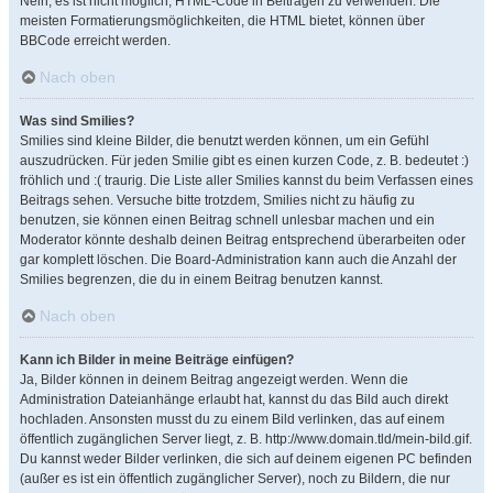
Nein, es ist nicht möglich, HTML-Code in Beiträgen zu verwenden. Die
meisten Formatierungsmöglichkeiten, die HTML bietet, können über
BBCode erreicht werden.
Nach oben
Was sind Smilies?
Smilies sind kleine Bilder, die benutzt werden können, um ein Gefühl
auszudrücken. Für jeden Smilie gibt es einen kurzen Code, z. B. bedeutet :)
fröhlich und :( traurig. Die Liste aller Smilies kannst du beim Verfassen eines
Beitrags sehen. Versuche bitte trotzdem, Smilies nicht zu häufig zu
benutzen, sie können einen Beitrag schnell unlesbar machen und ein
Moderator könnte deshalb deinen Beitrag entsprechend überarbeiten oder
gar komplett löschen. Die Board-Administration kann auch die Anzahl der
Smilies begrenzen, die du in einem Beitrag benutzen kannst.
Nach oben
Kann ich Bilder in meine Beiträge einfügen?
Ja, Bilder können in deinem Beitrag angezeigt werden. Wenn die
Administration Dateianhänge erlaubt hat, kannst du das Bild auch direkt
hochladen. Ansonsten musst du zu einem Bild verlinken, das auf einem
öffentlich zugänglichen Server liegt, z. B. http://www.domain.tld/mein-bild.gif.
Du kannst weder Bilder verlinken, die sich auf deinem eigenen PC befinden
(außer es ist ein öffentlich zugänglicher Server), noch zu Bildern, die nur