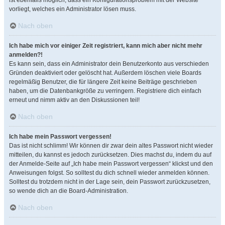
ist ebenfalls möglich, dass ein Konfigurationsproblem mit der Website
vorliegt, welches ein Administrator lösen muss.
Nach oben
Ich habe mich vor einiger Zeit registriert, kann mich aber nicht mehr
anmelden?!
Es kann sein, dass ein Administrator dein Benutzerkonto aus verschieden
Gründen deaktiviert oder gelöscht hat. Außerdem löschen viele Boards
regelmäßig Benutzer, die für längere Zeit keine Beiträge geschrieben
haben, um die Datenbankgröße zu verringern. Registriere dich einfach
erneut und nimm aktiv an den Diskussionen teil!
Nach oben
Ich habe mein Passwort vergessen!
Das ist nicht schlimm! Wir können dir zwar dein altes Passwort nicht wieder
mitteilen, du kannst es jedoch zurücksetzen. Dies machst du, indem du auf
der Anmelde-Seite auf „Ich habe mein Passwort vergessen“ klickst und den
Anweisungen folgst. So solltest du dich schnell wieder anmelden können.
Solltest du trotzdem nicht in der Lage sein, dein Passwort zurückzusetzen,
so wende dich an die Board-Administration.
Nach oben