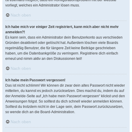
ist ebenfalls möglich, dass ein Konfigurationsproblem mit der Website
vorliegt, welches ein Administrator lösen muss.
Nach oben
Ich habe mich vor einiger Zeit registriert, kann mich aber nicht mehr
anmelden?!
Es kann sein, dass ein Administrator dein Benutzerkonto aus verschieden
Gründen deaktiviert oder gelöscht hat. Außerdem löschen viele Boards
regelmäßig Benutzer, die für längere Zeit keine Beiträge geschrieben
haben, um die Datenbankgröße zu verringern. Registriere dich einfach
erneut und nimm aktiv an den Diskussionen teil!
Nach oben
Ich habe mein Passwort vergessen!
Das ist nicht schlimm! Wir können dir zwar dein altes Passwort nicht wieder
mitteilen, du kannst es jedoch zurücksetzen. Dies machst du, indem du auf
der Anmelde-Seite auf „Ich habe mein Passwort vergessen“ klickst und den
Anweisungen folgst. So solltest du dich schnell wieder anmelden können.
Solltest du trotzdem nicht in der Lage sein, dein Passwort zurückzusetzen,
so wende dich an die Board-Administration.
Nach oben