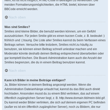
Nein, es ist nicht möglich, HTML-Code in Beiträgen zu verwenden. Die
meisten Formatierungsmöglichkeiten, die HTML bietet, können über
BBCode erreicht werden.
Nach oben
Was sind Smilies?
Smilies sind kleine Bilder, die benutzt werden können, um ein Gefühl
auszudrücken. Für jeden Smilie gibt es einen kurzen Code, z. B. bedeutet :)
fröhlich und :( traurig. Die Liste aller Smilies kannst du beim Verfassen eines
Beitrags sehen. Versuche bitte trotzdem, Smilies nicht zu häufig zu
benutzen, sie können einen Beitrag schnell unlesbar machen und ein
Moderator könnte deshalb deinen Beitrag entsprechend überarbeiten oder
gar komplett löschen. Die Board-Administration kann auch die Anzahl der
Smilies begrenzen, die du in einem Beitrag benutzen kannst.
Nach oben
Kann ich Bilder in meine Beiträge einfügen?
Ja, Bilder können in deinem Beitrag angezeigt werden. Wenn die
Administration Dateianhänge erlaubt hat, kannst du das Bild auch direkt
hochladen. Ansonsten musst du zu einem Bild verlinken, das auf einem
öffentlich zugänglichen Server liegt, z. B. http://www.domain.tld/mein-bild.gif.
Du kannst weder Bilder verlinken, die sich auf deinem eigenen PC befinden
(außer es ist ein öffentlich zugänglicher Server), noch zu Bildern, die nur