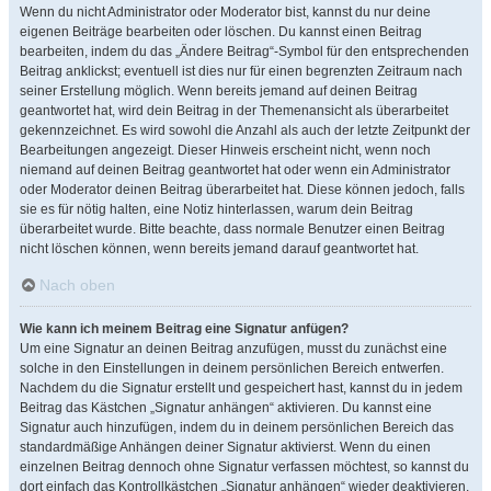
Wenn du nicht Administrator oder Moderator bist, kannst du nur deine
eigenen Beiträge bearbeiten oder löschen. Du kannst einen Beitrag
bearbeiten, indem du das „Ändere Beitrag“-Symbol für den entsprechenden
Beitrag anklickst; eventuell ist dies nur für einen begrenzten Zeitraum nach
seiner Erstellung möglich. Wenn bereits jemand auf deinen Beitrag
geantwortet hat, wird dein Beitrag in der Themenansicht als überarbeitet
gekennzeichnet. Es wird sowohl die Anzahl als auch der letzte Zeitpunkt der
Bearbeitungen angezeigt. Dieser Hinweis erscheint nicht, wenn noch
niemand auf deinen Beitrag geantwortet hat oder wenn ein Administrator
oder Moderator deinen Beitrag überarbeitet hat. Diese können jedoch, falls
sie es für nötig halten, eine Notiz hinterlassen, warum dein Beitrag
überarbeitet wurde. Bitte beachte, dass normale Benutzer einen Beitrag
nicht löschen können, wenn bereits jemand darauf geantwortet hat.
Nach oben
Wie kann ich meinem Beitrag eine Signatur anfügen?
Um eine Signatur an deinen Beitrag anzufügen, musst du zunächst eine
solche in den Einstellungen in deinem persönlichen Bereich entwerfen.
Nachdem du die Signatur erstellt und gespeichert hast, kannst du in jedem
Beitrag das Kästchen „Signatur anhängen“ aktivieren. Du kannst eine
Signatur auch hinzufügen, indem du in deinem persönlichen Bereich das
standardmäßige Anhängen deiner Signatur aktivierst. Wenn du einen
einzelnen Beitrag dennoch ohne Signatur verfassen möchtest, so kannst du
dort einfach das Kontrollkästchen „Signatur anhängen“ wieder deaktivieren.