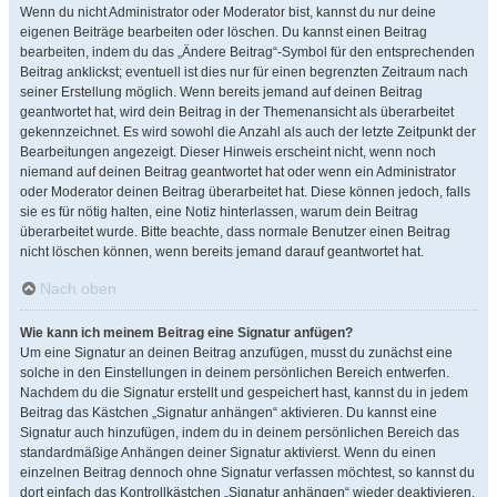
Wenn du nicht Administrator oder Moderator bist, kannst du nur deine
eigenen Beiträge bearbeiten oder löschen. Du kannst einen Beitrag
bearbeiten, indem du das „Ändere Beitrag“-Symbol für den entsprechenden
Beitrag anklickst; eventuell ist dies nur für einen begrenzten Zeitraum nach
seiner Erstellung möglich. Wenn bereits jemand auf deinen Beitrag
geantwortet hat, wird dein Beitrag in der Themenansicht als überarbeitet
gekennzeichnet. Es wird sowohl die Anzahl als auch der letzte Zeitpunkt der
Bearbeitungen angezeigt. Dieser Hinweis erscheint nicht, wenn noch
niemand auf deinen Beitrag geantwortet hat oder wenn ein Administrator
oder Moderator deinen Beitrag überarbeitet hat. Diese können jedoch, falls
sie es für nötig halten, eine Notiz hinterlassen, warum dein Beitrag
überarbeitet wurde. Bitte beachte, dass normale Benutzer einen Beitrag
nicht löschen können, wenn bereits jemand darauf geantwortet hat.
Nach oben
Wie kann ich meinem Beitrag eine Signatur anfügen?
Um eine Signatur an deinen Beitrag anzufügen, musst du zunächst eine
solche in den Einstellungen in deinem persönlichen Bereich entwerfen.
Nachdem du die Signatur erstellt und gespeichert hast, kannst du in jedem
Beitrag das Kästchen „Signatur anhängen“ aktivieren. Du kannst eine
Signatur auch hinzufügen, indem du in deinem persönlichen Bereich das
standardmäßige Anhängen deiner Signatur aktivierst. Wenn du einen
einzelnen Beitrag dennoch ohne Signatur verfassen möchtest, so kannst du
dort einfach das Kontrollkästchen „Signatur anhängen“ wieder deaktivieren.