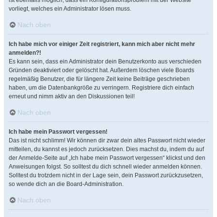
ist ebenfalls möglich, dass ein Konfigurationsproblem mit der Website
vorliegt, welches ein Administrator lösen muss.
Nach oben
Ich habe mich vor einiger Zeit registriert, kann mich aber nicht mehr
anmelden?!
Es kann sein, dass ein Administrator dein Benutzerkonto aus verschieden
Gründen deaktiviert oder gelöscht hat. Außerdem löschen viele Boards
regelmäßig Benutzer, die für längere Zeit keine Beiträge geschrieben
haben, um die Datenbankgröße zu verringern. Registriere dich einfach
erneut und nimm aktiv an den Diskussionen teil!
Nach oben
Ich habe mein Passwort vergessen!
Das ist nicht schlimm! Wir können dir zwar dein altes Passwort nicht wieder
mitteilen, du kannst es jedoch zurücksetzen. Dies machst du, indem du auf
der Anmelde-Seite auf „Ich habe mein Passwort vergessen“ klickst und den
Anweisungen folgst. So solltest du dich schnell wieder anmelden können.
Solltest du trotzdem nicht in der Lage sein, dein Passwort zurückzusetzen,
so wende dich an die Board-Administration.
Nach oben