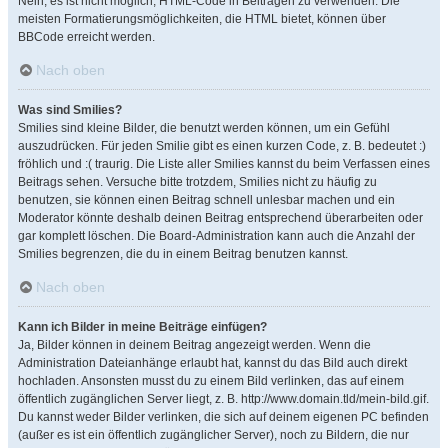
Nein, es ist nicht möglich, HTML-Code in Beiträgen zu verwenden. Die
meisten Formatierungsmöglichkeiten, die HTML bietet, können über
BBCode erreicht werden.
Nach oben
Was sind Smilies?
Smilies sind kleine Bilder, die benutzt werden können, um ein Gefühl
auszudrücken. Für jeden Smilie gibt es einen kurzen Code, z. B. bedeutet :)
fröhlich und :( traurig. Die Liste aller Smilies kannst du beim Verfassen eines
Beitrags sehen. Versuche bitte trotzdem, Smilies nicht zu häufig zu
benutzen, sie können einen Beitrag schnell unlesbar machen und ein
Moderator könnte deshalb deinen Beitrag entsprechend überarbeiten oder
gar komplett löschen. Die Board-Administration kann auch die Anzahl der
Smilies begrenzen, die du in einem Beitrag benutzen kannst.
Nach oben
Kann ich Bilder in meine Beiträge einfügen?
Ja, Bilder können in deinem Beitrag angezeigt werden. Wenn die
Administration Dateianhänge erlaubt hat, kannst du das Bild auch direkt
hochladen. Ansonsten musst du zu einem Bild verlinken, das auf einem
öffentlich zugänglichen Server liegt, z. B. http://www.domain.tld/mein-bild.gif.
Du kannst weder Bilder verlinken, die sich auf deinem eigenen PC befinden
(außer es ist ein öffentlich zugänglicher Server), noch zu Bildern, die nur