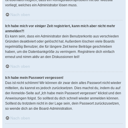
ist ebenfalls möglich, dass ein Konfigurationsproblem mit der Website
vorliegt, welches ein Administrator lösen muss.
Nach oben
Ich habe mich vor einiger Zeit registriert, kann mich aber nicht mehr
anmelden?!
Es kann sein, dass ein Administrator dein Benutzerkonto aus verschieden
Gründen deaktiviert oder gelöscht hat. Außerdem löschen viele Boards
regelmäßig Benutzer, die für längere Zeit keine Beiträge geschrieben
haben, um die Datenbankgröße zu verringern. Registriere dich einfach
erneut und nimm aktiv an den Diskussionen teil!
Nach oben
Ich habe mein Passwort vergessen!
Das ist nicht schlimm! Wir können dir zwar dein altes Passwort nicht wieder
mitteilen, du kannst es jedoch zurücksetzen. Dies machst du, indem du auf
der Anmelde-Seite auf „Ich habe mein Passwort vergessen“ klickst und den
Anweisungen folgst. So solltest du dich schnell wieder anmelden können.
Solltest du trotzdem nicht in der Lage sein, dein Passwort zurückzusetzen,
so wende dich an die Board-Administration.
Nach oben