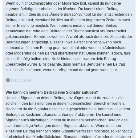
Wenn du nicht Administrator oder Moderator bist, kannst du nur deine
eigenen Beiträge bearbeiten oder löschen. Du kannst einen Beitrag
bearbeiten, indem du das „Ändere Beitrag“-Symbol für den entsprechenden
Beitrag anklickst; eventuell ist dies nur für einen begrenzten Zeitraum nach
seiner Erstellung möglich. Wenn bereits jemand auf deinen Beitrag
geantwortet hat, wird dein Beitrag in der Themenansicht als überarbeitet
gekennzeichnet. Es wird sowohl die Anzahl als auch der letzte Zeitpunkt der
Bearbeitungen angezeigt. Dieser Hinweis erscheint nicht, wenn noch
niemand auf deinen Beitrag geantwortet hat oder wenn ein Administrator
oder Moderator deinen Beitrag überarbeitet hat. Diese können jedoch, falls
sie es für nötig halten, eine Notiz hinterlassen, warum dein Beitrag
überarbeitet wurde. Bitte beachte, dass normale Benutzer einen Beitrag
nicht löschen können, wenn bereits jemand darauf geantwortet hat.
Nach oben
Wie kann ich meinem Beitrag eine Signatur anfügen?
Um eine Signatur an deinen Beitrag anzufügen, musst du zunächst eine
solche in den Einstellungen in deinem persönlichen Bereich entwerfen.
Nachdem du die Signatur erstellt und gespeichert hast, kannst du in jedem
Beitrag das Kästchen „Signatur anhängen“ aktivieren. Du kannst eine
Signatur auch hinzufügen, indem du in deinem persönlichen Bereich das
standardmäßige Anhängen deiner Signatur aktivierst. Wenn du einen
einzelnen Beitrag dennoch ohne Signatur verfassen möchtest, so kannst du
dort einfach das Kontrollkästchen „Signatur anhängen“ wieder deaktivieren.