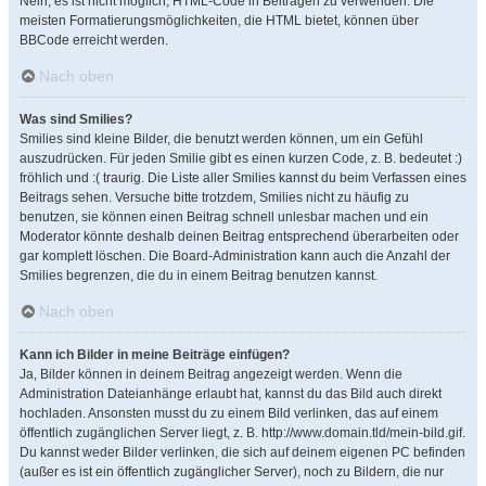
Nein, es ist nicht möglich, HTML-Code in Beiträgen zu verwenden. Die
meisten Formatierungsmöglichkeiten, die HTML bietet, können über
BBCode erreicht werden.
Nach oben
Was sind Smilies?
Smilies sind kleine Bilder, die benutzt werden können, um ein Gefühl
auszudrücken. Für jeden Smilie gibt es einen kurzen Code, z. B. bedeutet :)
fröhlich und :( traurig. Die Liste aller Smilies kannst du beim Verfassen eines
Beitrags sehen. Versuche bitte trotzdem, Smilies nicht zu häufig zu
benutzen, sie können einen Beitrag schnell unlesbar machen und ein
Moderator könnte deshalb deinen Beitrag entsprechend überarbeiten oder
gar komplett löschen. Die Board-Administration kann auch die Anzahl der
Smilies begrenzen, die du in einem Beitrag benutzen kannst.
Nach oben
Kann ich Bilder in meine Beiträge einfügen?
Ja, Bilder können in deinem Beitrag angezeigt werden. Wenn die
Administration Dateianhänge erlaubt hat, kannst du das Bild auch direkt
hochladen. Ansonsten musst du zu einem Bild verlinken, das auf einem
öffentlich zugänglichen Server liegt, z. B. http://www.domain.tld/mein-bild.gif.
Du kannst weder Bilder verlinken, die sich auf deinem eigenen PC befinden
(außer es ist ein öffentlich zugänglicher Server), noch zu Bildern, die nur