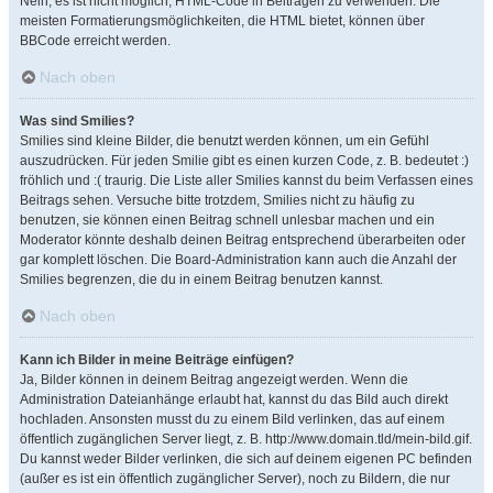
Nein, es ist nicht möglich, HTML-Code in Beiträgen zu verwenden. Die
meisten Formatierungsmöglichkeiten, die HTML bietet, können über
BBCode erreicht werden.
Nach oben
Was sind Smilies?
Smilies sind kleine Bilder, die benutzt werden können, um ein Gefühl
auszudrücken. Für jeden Smilie gibt es einen kurzen Code, z. B. bedeutet :)
fröhlich und :( traurig. Die Liste aller Smilies kannst du beim Verfassen eines
Beitrags sehen. Versuche bitte trotzdem, Smilies nicht zu häufig zu
benutzen, sie können einen Beitrag schnell unlesbar machen und ein
Moderator könnte deshalb deinen Beitrag entsprechend überarbeiten oder
gar komplett löschen. Die Board-Administration kann auch die Anzahl der
Smilies begrenzen, die du in einem Beitrag benutzen kannst.
Nach oben
Kann ich Bilder in meine Beiträge einfügen?
Ja, Bilder können in deinem Beitrag angezeigt werden. Wenn die
Administration Dateianhänge erlaubt hat, kannst du das Bild auch direkt
hochladen. Ansonsten musst du zu einem Bild verlinken, das auf einem
öffentlich zugänglichen Server liegt, z. B. http://www.domain.tld/mein-bild.gif.
Du kannst weder Bilder verlinken, die sich auf deinem eigenen PC befinden
(außer es ist ein öffentlich zugänglicher Server), noch zu Bildern, die nur