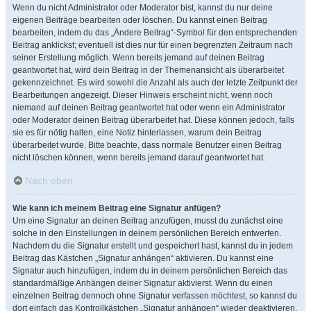
Wenn du nicht Administrator oder Moderator bist, kannst du nur deine
eigenen Beiträge bearbeiten oder löschen. Du kannst einen Beitrag
bearbeiten, indem du das „Ändere Beitrag“-Symbol für den entsprechenden
Beitrag anklickst; eventuell ist dies nur für einen begrenzten Zeitraum nach
seiner Erstellung möglich. Wenn bereits jemand auf deinen Beitrag
geantwortet hat, wird dein Beitrag in der Themenansicht als überarbeitet
gekennzeichnet. Es wird sowohl die Anzahl als auch der letzte Zeitpunkt der
Bearbeitungen angezeigt. Dieser Hinweis erscheint nicht, wenn noch
niemand auf deinen Beitrag geantwortet hat oder wenn ein Administrator
oder Moderator deinen Beitrag überarbeitet hat. Diese können jedoch, falls
sie es für nötig halten, eine Notiz hinterlassen, warum dein Beitrag
überarbeitet wurde. Bitte beachte, dass normale Benutzer einen Beitrag
nicht löschen können, wenn bereits jemand darauf geantwortet hat.
Nach oben
Wie kann ich meinem Beitrag eine Signatur anfügen?
Um eine Signatur an deinen Beitrag anzufügen, musst du zunächst eine
solche in den Einstellungen in deinem persönlichen Bereich entwerfen.
Nachdem du die Signatur erstellt und gespeichert hast, kannst du in jedem
Beitrag das Kästchen „Signatur anhängen“ aktivieren. Du kannst eine
Signatur auch hinzufügen, indem du in deinem persönlichen Bereich das
standardmäßige Anhängen deiner Signatur aktivierst. Wenn du einen
einzelnen Beitrag dennoch ohne Signatur verfassen möchtest, so kannst du
dort einfach das Kontrollkästchen „Signatur anhängen“ wieder deaktivieren.