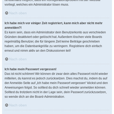
ist ebenfalls möglich, dass ein Konfigurationsproblem mit der Website
vorliegt, welches ein Administrator lösen muss.
Nach oben
Ich habe mich vor einiger Zeit registriert, kann mich aber nicht mehr
anmelden?!
Es kann sein, dass ein Administrator dein Benutzerkonto aus verschieden
Gründen deaktiviert oder gelöscht hat. Außerdem löschen viele Boards
regelmäßig Benutzer, die für längere Zeit keine Beiträge geschrieben
haben, um die Datenbankgröße zu verringern. Registriere dich einfach
erneut und nimm aktiv an den Diskussionen teil!
Nach oben
Ich habe mein Passwort vergessen!
Das ist nicht schlimm! Wir können dir zwar dein altes Passwort nicht wieder
mitteilen, du kannst es jedoch zurücksetzen. Dies machst du, indem du auf
der Anmelde-Seite auf „Ich habe mein Passwort vergessen“ klickst und den
Anweisungen folgst. So solltest du dich schnell wieder anmelden können.
Solltest du trotzdem nicht in der Lage sein, dein Passwort zurückzusetzen,
so wende dich an die Board-Administration.
Nach oben