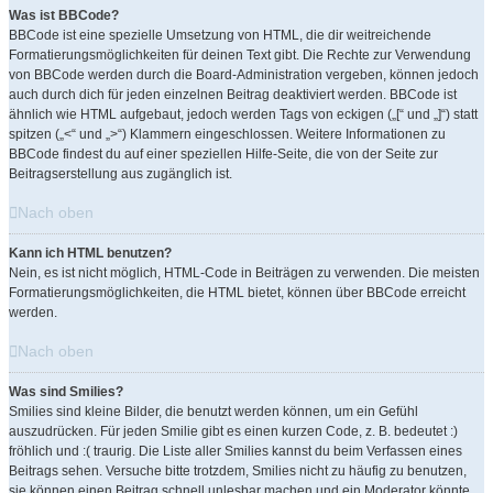
Was ist BBCode?
BBCode ist eine spezielle Umsetzung von HTML, die dir weitreichende
Formatierungsmöglichkeiten für deinen Text gibt. Die Rechte zur Verwendung
von BBCode werden durch die Board-Administration vergeben, können jedoch
auch durch dich für jeden einzelnen Beitrag deaktiviert werden. BBCode ist
ähnlich wie HTML aufgebaut, jedoch werden Tags von eckigen („[“ und „]“) statt
spitzen („<“ und „>“) Klammern eingeschlossen. Weitere Informationen zu
BBCode findest du auf einer speziellen Hilfe-Seite, die von der Seite zur
Beitragserstellung aus zugänglich ist.
Nach oben
Kann ich HTML benutzen?
Nein, es ist nicht möglich, HTML-Code in Beiträgen zu verwenden. Die meisten
Formatierungsmöglichkeiten, die HTML bietet, können über BBCode erreicht
werden.
Nach oben
Was sind Smilies?
Smilies sind kleine Bilder, die benutzt werden können, um ein Gefühl
auszudrücken. Für jeden Smilie gibt es einen kurzen Code, z. B. bedeutet :)
fröhlich und :( traurig. Die Liste aller Smilies kannst du beim Verfassen eines
Beitrags sehen. Versuche bitte trotzdem, Smilies nicht zu häufig zu benutzen,
sie können einen Beitrag schnell unlesbar machen und ein Moderator könnte