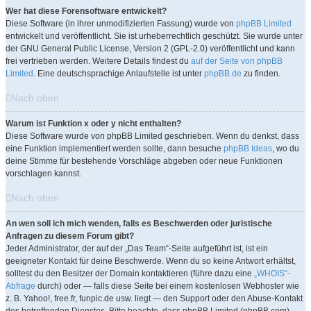
Wer hat diese Forensoftware entwickelt?
Diese Software (in ihrer unmodifizierten Fassung) wurde von
phpBB Limited
entwickelt und veröffentlicht. Sie ist urheberrechtlich geschützt. Sie wurde unter
der GNU General Public License, Version 2 (GPL-2.0) veröffentlicht und kann
frei vertrieben werden. Weitere Details findest du
auf der Seite von phpBB
Limited
. Eine deutschsprachige Anlaufstelle ist unter
phpBB.de
zu finden.
Nach oben
Warum ist Funktion x oder y nicht enthalten?
Diese Software wurde von phpBB Limited geschrieben. Wenn du denkst, dass
eine Funktion implementiert werden sollte, dann besuche
phpBB Ideas
, wo du
deine Stimme für bestehende Vorschläge abgeben oder neue Funktionen
vorschlagen kannst.
Nach oben
An wen soll ich mich wenden, falls es Beschwerden oder juristische
Anfragen zu diesem Forum gibt?
Jeder Administrator, der auf der „Das Team“-Seite aufgeführt ist, ist ein
geeigneter Kontakt für deine Beschwerde. Wenn du so keine Antwort erhältst,
solltest du den Besitzer der Domain kontaktieren (führe dazu eine
„WHOIS“-
Abfrage
durch) oder — falls diese Seite bei einem kostenlosen Webhoster wie
z. B. Yahoo!, free.fr, funpic.de usw. liegt — den Support oder den Abuse-Kontakt