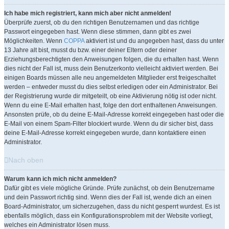
Ich habe mich registriert, kann mich aber nicht anmelden!
Überprüfe zuerst, ob du den richtigen Benutzernamen und das richtige
Passwort eingegeben hast. Wenn diese stimmen, dann gibt es zwei
Möglichkeiten. Wenn
COPPA
aktiviert ist und du angegeben hast, dass du unter
13 Jahre alt bist, musst du bzw. einer deiner Eltern oder deiner
Erziehungsberechtigten den Anweisungen folgen, die du erhalten hast. Wenn
dies nicht der Fall ist, muss dein Benutzerkonto vielleicht aktiviert werden. Bei
einigen Boards müssen alle neu angemeldeten Mitglieder erst freigeschaltet
werden – entweder musst du dies selbst erledigen oder ein Administrator. Bei
der Registrierung wurde dir mitgeteilt, ob eine Aktivierung nötig ist oder nicht.
Wenn du eine E-Mail erhalten hast, folge den dort enthaltenen Anweisungen.
Ansonsten prüfe, ob du deine E-Mail-Adresse korrekt eingegeben hast oder die
E-Mail von einem Spam-Filter blockiert wurde. Wenn du dir sicher bist, dass
deine E-Mail-Adresse korrekt eingegeben wurde, dann kontaktiere einen
Administrator.
Nach oben
Warum kann ich mich nicht anmelden?
Dafür gibt es viele mögliche Gründe. Prüfe zunächst, ob dein Benutzername
und dein Passwort richtig sind. Wenn dies der Fall ist, wende dich an einen
Board-Administrator, um sicherzugehen, dass du nicht gesperrt wurdest. Es ist
ebenfalls möglich, dass ein Konfigurationsproblem mit der Website vorliegt,
welches ein Administrator lösen muss.