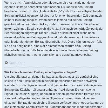
Wenn du nicht Administrator oder Moderator bist, kannst du nur deine
eigenen Beiträge bearbeiten oder löschen. Du kannst einen Beitrag
bearbeiten, indem du das „Ändere Beitrag“-Symbol für den entsprechenden
Beitrag anklickst; eventuell ist dies nur für einen begrenzten Zeitraum nach
seiner Erstellung möglich. Wenn bereits jemand auf deinen Beitrag
geantwortet hat, wird dein Beitrag in der Themenansicht als überarbeitet
gekennzeichnet. Es wird sowohl die Anzahl als auch der letzte Zeitpunkt der
Bearbeitungen angezeigt. Dieser Hinweis erscheint nicht, wenn noch
niemand auf deinen Beitrag geantwortet hat oder wenn ein Administrator
oder Moderator deinen Beitrag überarbeitet hat. Diese können jedoch, falls
sie es für nötig halten, eine Notiz hinterlassen, warum dein Beitrag
überarbeitet wurde. Bitte beachte, dass normale Benutzer einen Beitrag
nicht löschen können, wenn bereits jemand darauf geantwortet hat.
Nach oben
Wie kann ich meinem Beitrag eine Signatur anfügen?
Um eine Signatur an deinen Beitrag anzufügen, musst du zunächst eine
solche in den Einstellungen in deinem persönlichen Bereich entwerfen.
Nachdem du die Signatur erstellt und gespeichert hast, kannst du in jedem
Beitrag das Kästchen „Signatur anhängen“ aktivieren. Du kannst eine
Signatur auch hinzufügen, indem du in deinem persönlichen Bereich das
standardmäßige Anhängen deiner Signatur aktivierst. Wenn du einen
einzelnen Beitrag dennoch ohne Signatur verfassen möchtest, so kannst du
dort einfach das Kontrollkästchen „Signatur anhängen“ wieder deaktivieren.