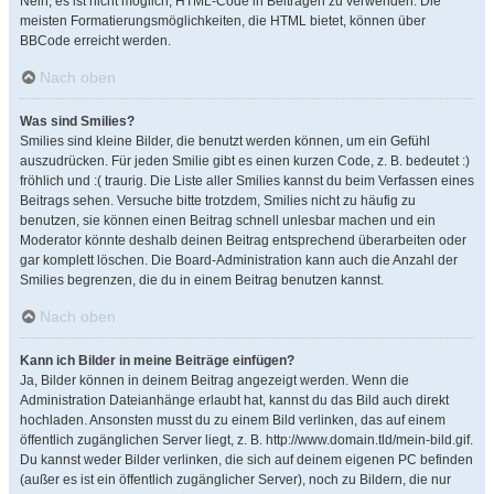
Nein, es ist nicht möglich, HTML-Code in Beiträgen zu verwenden. Die
meisten Formatierungsmöglichkeiten, die HTML bietet, können über
BBCode erreicht werden.
Nach oben
Was sind Smilies?
Smilies sind kleine Bilder, die benutzt werden können, um ein Gefühl
auszudrücken. Für jeden Smilie gibt es einen kurzen Code, z. B. bedeutet :)
fröhlich und :( traurig. Die Liste aller Smilies kannst du beim Verfassen eines
Beitrags sehen. Versuche bitte trotzdem, Smilies nicht zu häufig zu
benutzen, sie können einen Beitrag schnell unlesbar machen und ein
Moderator könnte deshalb deinen Beitrag entsprechend überarbeiten oder
gar komplett löschen. Die Board-Administration kann auch die Anzahl der
Smilies begrenzen, die du in einem Beitrag benutzen kannst.
Nach oben
Kann ich Bilder in meine Beiträge einfügen?
Ja, Bilder können in deinem Beitrag angezeigt werden. Wenn die
Administration Dateianhänge erlaubt hat, kannst du das Bild auch direkt
hochladen. Ansonsten musst du zu einem Bild verlinken, das auf einem
öffentlich zugänglichen Server liegt, z. B. http://www.domain.tld/mein-bild.gif.
Du kannst weder Bilder verlinken, die sich auf deinem eigenen PC befinden
(außer es ist ein öffentlich zugänglicher Server), noch zu Bildern, die nur