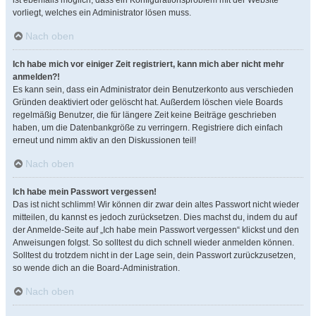
ist ebenfalls möglich, dass ein Konfigurationsproblem mit der Website
vorliegt, welches ein Administrator lösen muss.
Nach oben
Ich habe mich vor einiger Zeit registriert, kann mich aber nicht mehr
anmelden?!
Es kann sein, dass ein Administrator dein Benutzerkonto aus verschieden
Gründen deaktiviert oder gelöscht hat. Außerdem löschen viele Boards
regelmäßig Benutzer, die für längere Zeit keine Beiträge geschrieben
haben, um die Datenbankgröße zu verringern. Registriere dich einfach
erneut und nimm aktiv an den Diskussionen teil!
Nach oben
Ich habe mein Passwort vergessen!
Das ist nicht schlimm! Wir können dir zwar dein altes Passwort nicht wieder
mitteilen, du kannst es jedoch zurücksetzen. Dies machst du, indem du auf
der Anmelde-Seite auf „Ich habe mein Passwort vergessen“ klickst und den
Anweisungen folgst. So solltest du dich schnell wieder anmelden können.
Solltest du trotzdem nicht in der Lage sein, dein Passwort zurückzusetzen,
so wende dich an die Board-Administration.
Nach oben