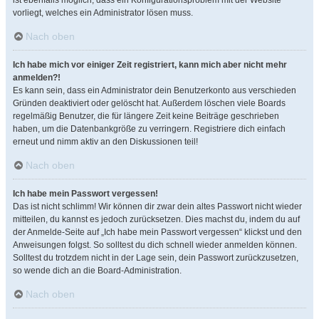
ist ebenfalls möglich, dass ein Konfigurationsproblem mit der Website
vorliegt, welches ein Administrator lösen muss.
Nach oben
Ich habe mich vor einiger Zeit registriert, kann mich aber nicht mehr
anmelden?!
Es kann sein, dass ein Administrator dein Benutzerkonto aus verschieden
Gründen deaktiviert oder gelöscht hat. Außerdem löschen viele Boards
regelmäßig Benutzer, die für längere Zeit keine Beiträge geschrieben
haben, um die Datenbankgröße zu verringern. Registriere dich einfach
erneut und nimm aktiv an den Diskussionen teil!
Nach oben
Ich habe mein Passwort vergessen!
Das ist nicht schlimm! Wir können dir zwar dein altes Passwort nicht wieder
mitteilen, du kannst es jedoch zurücksetzen. Dies machst du, indem du auf
der Anmelde-Seite auf „Ich habe mein Passwort vergessen“ klickst und den
Anweisungen folgst. So solltest du dich schnell wieder anmelden können.
Solltest du trotzdem nicht in der Lage sein, dein Passwort zurückzusetzen,
so wende dich an die Board-Administration.
Nach oben