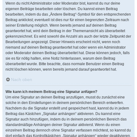
Wenn du nicht Administrator oder Moderator bist, kannst du nur deine
eigenen Beiträge bearbeiten oder löschen. Du kannst einen Beitrag
bearbeiten, indem du das „Ändere Beitrag“-Symbol für den entsprechenden
Beitrag anklickst; eventuell ist dies nur für einen begrenzten Zeitraum nach
seiner Erstellung möglich. Wenn bereits jemand auf deinen Beitrag
geantwortet hat, wird dein Beitrag in der Themenansicht als überarbeitet
gekennzeichnet. Es wird sowohl die Anzahl als auch der letzte Zeitpunkt der
Bearbeitungen angezeigt. Dieser Hinweis erscheint nicht, wenn noch
niemand auf deinen Beitrag geantwortet hat oder wenn ein Administrator
oder Moderator deinen Beitrag überarbeitet hat. Diese können jedoch, falls
sie es für nötig halten, eine Notiz hinterlassen, warum dein Beitrag
überarbeitet wurde. Bitte beachte, dass normale Benutzer einen Beitrag
nicht löschen können, wenn bereits jemand darauf geantwortet hat.
Nach oben
Wie kann ich meinem Beitrag eine Signatur anfügen?
Um eine Signatur an deinen Beitrag anzufügen, musst du zunächst eine
solche in den Einstellungen in deinem persönlichen Bereich entwerfen.
Nachdem du die Signatur erstellt und gespeichert hast, kannst du in jedem
Beitrag das Kästchen „Signatur anhängen“ aktivieren. Du kannst eine
Signatur auch hinzufügen, indem du in deinem persönlichen Bereich das
standardmäßige Anhängen deiner Signatur aktivierst. Wenn du einen
einzelnen Beitrag dennoch ohne Signatur verfassen möchtest, so kannst du
dort einfach das Kontrollkästchen „Signatur anhängen“ wieder deaktivieren.