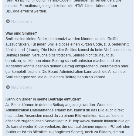
Nein, es ist nicht möglich, HTML-Code in Beiträgen zu verwenden. Die
meisten Formatierungsmöglichkeiten, die HTML bietet, können über
BBCode erreicht werden.
Nach oben
Was sind Smilies?
Smilies sind kleine Bilder, die benutzt werden können, um ein Gefühl
auszudrücken. Für jeden Smilie gibt es einen kurzen Code, z. B. bedeutet :)
fröhlich und :( traurig. Die Liste aller Smilies kannst du beim Verfassen eines
Beitrags sehen. Versuche bitte trotzdem, Smilies nicht zu häufig zu
benutzen, sie können einen Beitrag schnell unlesbar machen und ein
Moderator könnte deshalb deinen Beitrag entsprechend überarbeiten oder
gar komplett löschen. Die Board-Administration kann auch die Anzahl der
Smilies begrenzen, die du in einem Beitrag benutzen kannst.
Nach oben
Kann ich Bilder in meine Beiträge einfügen?
Ja, Bilder können in deinem Beitrag angezeigt werden. Wenn die
Administration Dateianhänge erlaubt hat, kannst du das Bild auch direkt
hochladen. Ansonsten musst du zu einem Bild verlinken, das auf einem
öffentlich zugänglichen Server liegt, z. B. http://www.domain.tld/mein-bild.gif.
Du kannst weder Bilder verlinken, die sich auf deinem eigenen PC befinden
(außer es ist ein öffentlich zugänglicher Server), noch zu Bildern, die nur