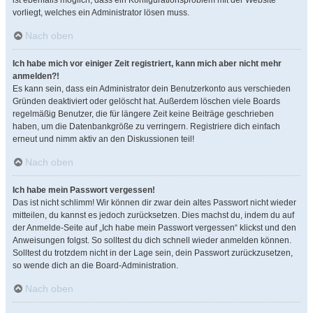
ist ebenfalls möglich, dass ein Konfigurationsproblem mit der Website
vorliegt, welches ein Administrator lösen muss.
Nach oben
Ich habe mich vor einiger Zeit registriert, kann mich aber nicht mehr
anmelden?!
Es kann sein, dass ein Administrator dein Benutzerkonto aus verschieden
Gründen deaktiviert oder gelöscht hat. Außerdem löschen viele Boards
regelmäßig Benutzer, die für längere Zeit keine Beiträge geschrieben
haben, um die Datenbankgröße zu verringern. Registriere dich einfach
erneut und nimm aktiv an den Diskussionen teil!
Nach oben
Ich habe mein Passwort vergessen!
Das ist nicht schlimm! Wir können dir zwar dein altes Passwort nicht wieder
mitteilen, du kannst es jedoch zurücksetzen. Dies machst du, indem du auf
der Anmelde-Seite auf „Ich habe mein Passwort vergessen“ klickst und den
Anweisungen folgst. So solltest du dich schnell wieder anmelden können.
Solltest du trotzdem nicht in der Lage sein, dein Passwort zurückzusetzen,
so wende dich an die Board-Administration.
Nach oben