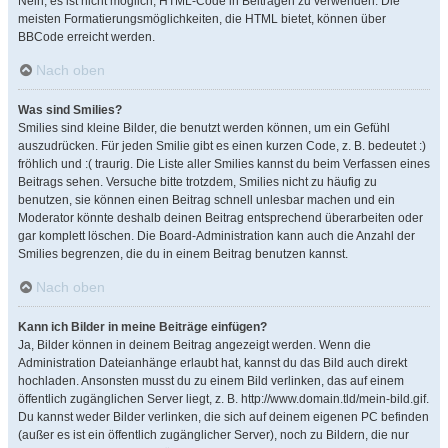
Nein, es ist nicht möglich, HTML-Code in Beiträgen zu verwenden. Die
meisten Formatierungsmöglichkeiten, die HTML bietet, können über
BBCode erreicht werden.
Nach oben
Was sind Smilies?
Smilies sind kleine Bilder, die benutzt werden können, um ein Gefühl
auszudrücken. Für jeden Smilie gibt es einen kurzen Code, z. B. bedeutet :)
fröhlich und :( traurig. Die Liste aller Smilies kannst du beim Verfassen eines
Beitrags sehen. Versuche bitte trotzdem, Smilies nicht zu häufig zu
benutzen, sie können einen Beitrag schnell unlesbar machen und ein
Moderator könnte deshalb deinen Beitrag entsprechend überarbeiten oder
gar komplett löschen. Die Board-Administration kann auch die Anzahl der
Smilies begrenzen, die du in einem Beitrag benutzen kannst.
Nach oben
Kann ich Bilder in meine Beiträge einfügen?
Ja, Bilder können in deinem Beitrag angezeigt werden. Wenn die
Administration Dateianhänge erlaubt hat, kannst du das Bild auch direkt
hochladen. Ansonsten musst du zu einem Bild verlinken, das auf einem
öffentlich zugänglichen Server liegt, z. B. http://www.domain.tld/mein-bild.gif.
Du kannst weder Bilder verlinken, die sich auf deinem eigenen PC befinden
(außer es ist ein öffentlich zugänglicher Server), noch zu Bildern, die nur