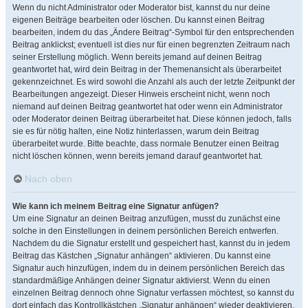
Wenn du nicht Administrator oder Moderator bist, kannst du nur deine
eigenen Beiträge bearbeiten oder löschen. Du kannst einen Beitrag
bearbeiten, indem du das „Ändere Beitrag“-Symbol für den entsprechenden
Beitrag anklickst; eventuell ist dies nur für einen begrenzten Zeitraum nach
seiner Erstellung möglich. Wenn bereits jemand auf deinen Beitrag
geantwortet hat, wird dein Beitrag in der Themenansicht als überarbeitet
gekennzeichnet. Es wird sowohl die Anzahl als auch der letzte Zeitpunkt der
Bearbeitungen angezeigt. Dieser Hinweis erscheint nicht, wenn noch
niemand auf deinen Beitrag geantwortet hat oder wenn ein Administrator
oder Moderator deinen Beitrag überarbeitet hat. Diese können jedoch, falls
sie es für nötig halten, eine Notiz hinterlassen, warum dein Beitrag
überarbeitet wurde. Bitte beachte, dass normale Benutzer einen Beitrag
nicht löschen können, wenn bereits jemand darauf geantwortet hat.
Nach oben
Wie kann ich meinem Beitrag eine Signatur anfügen?
Um eine Signatur an deinen Beitrag anzufügen, musst du zunächst eine
solche in den Einstellungen in deinem persönlichen Bereich entwerfen.
Nachdem du die Signatur erstellt und gespeichert hast, kannst du in jedem
Beitrag das Kästchen „Signatur anhängen“ aktivieren. Du kannst eine
Signatur auch hinzufügen, indem du in deinem persönlichen Bereich das
standardmäßige Anhängen deiner Signatur aktivierst. Wenn du einen
einzelnen Beitrag dennoch ohne Signatur verfassen möchtest, so kannst du
dort einfach das Kontrollkästchen „Signatur anhängen“ wieder deaktivieren.