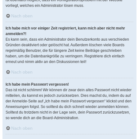
ist ebenfalls möglich, dass ein Konfigurationsproblem mit der Website
vorliegt, welches ein Administrator lösen muss.
Nach oben
Ich habe mich vor einiger Zeit registriert, kann mich aber nicht mehr
anmelden?!
Es kann sein, dass ein Administrator dein Benutzerkonto aus verschieden
Gründen deaktiviert oder gelöscht hat. Außerdem löschen viele Boards
regelmäßig Benutzer, die für längere Zeit keine Beiträge geschrieben
haben, um die Datenbankgröße zu verringern. Registriere dich einfach
erneut und nimm aktiv an den Diskussionen teil!
Nach oben
Ich habe mein Passwort vergessen!
Das ist nicht schlimm! Wir können dir zwar dein altes Passwort nicht wieder
mitteilen, du kannst es jedoch zurücksetzen. Dies machst du, indem du auf
der Anmelde-Seite auf „Ich habe mein Passwort vergessen“ klickst und den
Anweisungen folgst. So solltest du dich schnell wieder anmelden können.
Solltest du trotzdem nicht in der Lage sein, dein Passwort zurückzusetzen,
so wende dich an die Board-Administration.
Nach oben