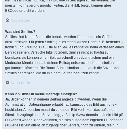
Nein, es ist nicht möglich, HTML-Code in Beiträgen zu verwenden. Die
meisten Formatierungsmöglichkeiten, die HTML bietet, können über
BBCode erreicht werden.
Nach oben
Was sind Smilies?
Smilies sind kleine Bilder, die benutzt werden können, um ein Gefühl
auszudrücken. Für jeden Smilie gibt es einen kurzen Code, z. B. bedeutet :)
fröhlich und :( traurig. Die Liste aller Smilies kannst du beim Verfassen eines
Beitrags sehen. Versuche bitte trotzdem, Smilies nicht zu häufig zu
benutzen, sie können einen Beitrag schnell unlesbar machen und ein
Moderator könnte deshalb deinen Beitrag entsprechend überarbeiten oder
gar komplett löschen. Die Board-Administration kann auch die Anzahl der
Smilies begrenzen, die du in einem Beitrag benutzen kannst.
Nach oben
Kann ich Bilder in meine Beiträge einfügen?
Ja, Bilder können in deinem Beitrag angezeigt werden. Wenn die
Administration Dateianhänge erlaubt hat, kannst du das Bild auch direkt
hochladen. Ansonsten musst du zu einem Bild verlinken, das auf einem
öffentlich zugänglichen Server liegt, z. B. http://www.domain.tld/mein-bild.gif.
Du kannst weder Bilder verlinken, die sich auf deinem eigenen PC befinden
(außer es ist ein öffentlich zugänglicher Server), noch zu Bildern, die nur