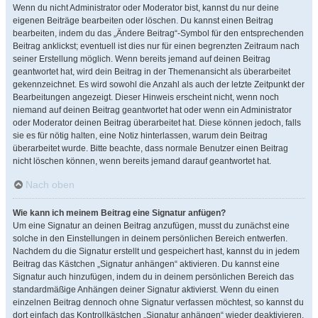
Wenn du nicht Administrator oder Moderator bist, kannst du nur deine
eigenen Beiträge bearbeiten oder löschen. Du kannst einen Beitrag
bearbeiten, indem du das „Ändere Beitrag“-Symbol für den entsprechenden
Beitrag anklickst; eventuell ist dies nur für einen begrenzten Zeitraum nach
seiner Erstellung möglich. Wenn bereits jemand auf deinen Beitrag
geantwortet hat, wird dein Beitrag in der Themenansicht als überarbeitet
gekennzeichnet. Es wird sowohl die Anzahl als auch der letzte Zeitpunkt der
Bearbeitungen angezeigt. Dieser Hinweis erscheint nicht, wenn noch
niemand auf deinen Beitrag geantwortet hat oder wenn ein Administrator
oder Moderator deinen Beitrag überarbeitet hat. Diese können jedoch, falls
sie es für nötig halten, eine Notiz hinterlassen, warum dein Beitrag
überarbeitet wurde. Bitte beachte, dass normale Benutzer einen Beitrag
nicht löschen können, wenn bereits jemand darauf geantwortet hat.
Nach oben
Wie kann ich meinem Beitrag eine Signatur anfügen?
Um eine Signatur an deinen Beitrag anzufügen, musst du zunächst eine
solche in den Einstellungen in deinem persönlichen Bereich entwerfen.
Nachdem du die Signatur erstellt und gespeichert hast, kannst du in jedem
Beitrag das Kästchen „Signatur anhängen“ aktivieren. Du kannst eine
Signatur auch hinzufügen, indem du in deinem persönlichen Bereich das
standardmäßige Anhängen deiner Signatur aktivierst. Wenn du einen
einzelnen Beitrag dennoch ohne Signatur verfassen möchtest, so kannst du
dort einfach das Kontrollkästchen „Signatur anhängen“ wieder deaktivieren.