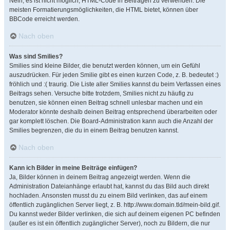
Nein, es ist nicht möglich, HTML-Code in Beiträgen zu verwenden. Die
meisten Formatierungsmöglichkeiten, die HTML bietet, können über
BBCode erreicht werden.
Nach oben
Was sind Smilies?
Smilies sind kleine Bilder, die benutzt werden können, um ein Gefühl
auszudrücken. Für jeden Smilie gibt es einen kurzen Code, z. B. bedeutet :)
fröhlich und :( traurig. Die Liste aller Smilies kannst du beim Verfassen eines
Beitrags sehen. Versuche bitte trotzdem, Smilies nicht zu häufig zu
benutzen, sie können einen Beitrag schnell unlesbar machen und ein
Moderator könnte deshalb deinen Beitrag entsprechend überarbeiten oder
gar komplett löschen. Die Board-Administration kann auch die Anzahl der
Smilies begrenzen, die du in einem Beitrag benutzen kannst.
Nach oben
Kann ich Bilder in meine Beiträge einfügen?
Ja, Bilder können in deinem Beitrag angezeigt werden. Wenn die
Administration Dateianhänge erlaubt hat, kannst du das Bild auch direkt
hochladen. Ansonsten musst du zu einem Bild verlinken, das auf einem
öffentlich zugänglichen Server liegt, z. B. http://www.domain.tld/mein-bild.gif.
Du kannst weder Bilder verlinken, die sich auf deinem eigenen PC befinden
(außer es ist ein öffentlich zugänglicher Server), noch zu Bildern, die nur