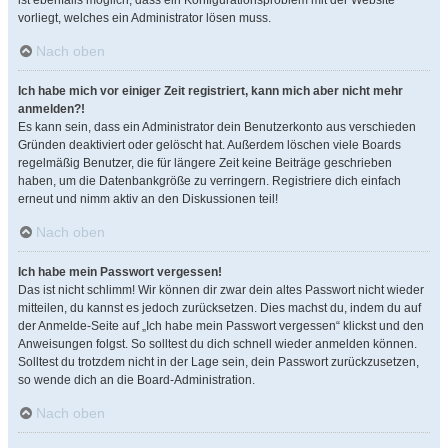
ist ebenfalls möglich, dass ein Konfigurationsproblem mit der Website
vorliegt, welches ein Administrator lösen muss.
Nach oben
Ich habe mich vor einiger Zeit registriert, kann mich aber nicht mehr
anmelden?!
Es kann sein, dass ein Administrator dein Benutzerkonto aus verschieden
Gründen deaktiviert oder gelöscht hat. Außerdem löschen viele Boards
regelmäßig Benutzer, die für längere Zeit keine Beiträge geschrieben
haben, um die Datenbankgröße zu verringern. Registriere dich einfach
erneut und nimm aktiv an den Diskussionen teil!
Nach oben
Ich habe mein Passwort vergessen!
Das ist nicht schlimm! Wir können dir zwar dein altes Passwort nicht wieder
mitteilen, du kannst es jedoch zurücksetzen. Dies machst du, indem du auf
der Anmelde-Seite auf „Ich habe mein Passwort vergessen“ klickst und den
Anweisungen folgst. So solltest du dich schnell wieder anmelden können.
Solltest du trotzdem nicht in der Lage sein, dein Passwort zurückzusetzen,
so wende dich an die Board-Administration.
Nach oben