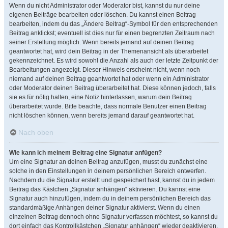
Wenn du nicht Administrator oder Moderator bist, kannst du nur deine
eigenen Beiträge bearbeiten oder löschen. Du kannst einen Beitrag
bearbeiten, indem du das „Ändere Beitrag“-Symbol für den entsprechenden
Beitrag anklickst; eventuell ist dies nur für einen begrenzten Zeitraum nach
seiner Erstellung möglich. Wenn bereits jemand auf deinen Beitrag
geantwortet hat, wird dein Beitrag in der Themenansicht als überarbeitet
gekennzeichnet. Es wird sowohl die Anzahl als auch der letzte Zeitpunkt der
Bearbeitungen angezeigt. Dieser Hinweis erscheint nicht, wenn noch
niemand auf deinen Beitrag geantwortet hat oder wenn ein Administrator
oder Moderator deinen Beitrag überarbeitet hat. Diese können jedoch, falls
sie es für nötig halten, eine Notiz hinterlassen, warum dein Beitrag
überarbeitet wurde. Bitte beachte, dass normale Benutzer einen Beitrag
nicht löschen können, wenn bereits jemand darauf geantwortet hat.
Nach oben
Wie kann ich meinem Beitrag eine Signatur anfügen?
Um eine Signatur an deinen Beitrag anzufügen, musst du zunächst eine
solche in den Einstellungen in deinem persönlichen Bereich entwerfen.
Nachdem du die Signatur erstellt und gespeichert hast, kannst du in jedem
Beitrag das Kästchen „Signatur anhängen“ aktivieren. Du kannst eine
Signatur auch hinzufügen, indem du in deinem persönlichen Bereich das
standardmäßige Anhängen deiner Signatur aktivierst. Wenn du einen
einzelnen Beitrag dennoch ohne Signatur verfassen möchtest, so kannst du
dort einfach das Kontrollkästchen „Signatur anhängen“ wieder deaktivieren.