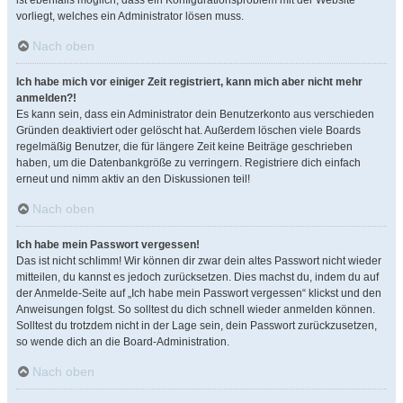
ist ebenfalls möglich, dass ein Konfigurationsproblem mit der Website
vorliegt, welches ein Administrator lösen muss.
Nach oben
Ich habe mich vor einiger Zeit registriert, kann mich aber nicht mehr
anmelden?!
Es kann sein, dass ein Administrator dein Benutzerkonto aus verschieden
Gründen deaktiviert oder gelöscht hat. Außerdem löschen viele Boards
regelmäßig Benutzer, die für längere Zeit keine Beiträge geschrieben
haben, um die Datenbankgröße zu verringern. Registriere dich einfach
erneut und nimm aktiv an den Diskussionen teil!
Nach oben
Ich habe mein Passwort vergessen!
Das ist nicht schlimm! Wir können dir zwar dein altes Passwort nicht wieder
mitteilen, du kannst es jedoch zurücksetzen. Dies machst du, indem du auf
der Anmelde-Seite auf „Ich habe mein Passwort vergessen“ klickst und den
Anweisungen folgst. So solltest du dich schnell wieder anmelden können.
Solltest du trotzdem nicht in der Lage sein, dein Passwort zurückzusetzen,
so wende dich an die Board-Administration.
Nach oben