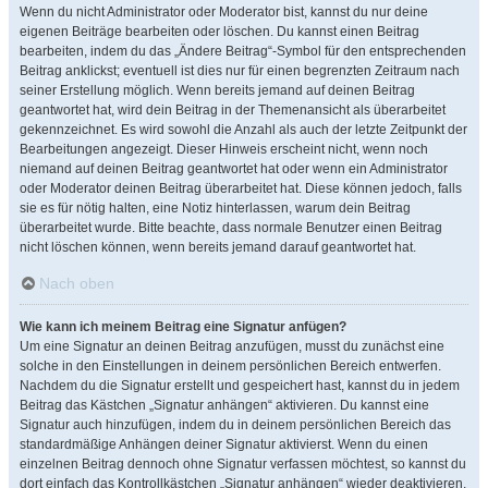
Wenn du nicht Administrator oder Moderator bist, kannst du nur deine
eigenen Beiträge bearbeiten oder löschen. Du kannst einen Beitrag
bearbeiten, indem du das „Ändere Beitrag“-Symbol für den entsprechenden
Beitrag anklickst; eventuell ist dies nur für einen begrenzten Zeitraum nach
seiner Erstellung möglich. Wenn bereits jemand auf deinen Beitrag
geantwortet hat, wird dein Beitrag in der Themenansicht als überarbeitet
gekennzeichnet. Es wird sowohl die Anzahl als auch der letzte Zeitpunkt der
Bearbeitungen angezeigt. Dieser Hinweis erscheint nicht, wenn noch
niemand auf deinen Beitrag geantwortet hat oder wenn ein Administrator
oder Moderator deinen Beitrag überarbeitet hat. Diese können jedoch, falls
sie es für nötig halten, eine Notiz hinterlassen, warum dein Beitrag
überarbeitet wurde. Bitte beachte, dass normale Benutzer einen Beitrag
nicht löschen können, wenn bereits jemand darauf geantwortet hat.
Nach oben
Wie kann ich meinem Beitrag eine Signatur anfügen?
Um eine Signatur an deinen Beitrag anzufügen, musst du zunächst eine
solche in den Einstellungen in deinem persönlichen Bereich entwerfen.
Nachdem du die Signatur erstellt und gespeichert hast, kannst du in jedem
Beitrag das Kästchen „Signatur anhängen“ aktivieren. Du kannst eine
Signatur auch hinzufügen, indem du in deinem persönlichen Bereich das
standardmäßige Anhängen deiner Signatur aktivierst. Wenn du einen
einzelnen Beitrag dennoch ohne Signatur verfassen möchtest, so kannst du
dort einfach das Kontrollkästchen „Signatur anhängen“ wieder deaktivieren.