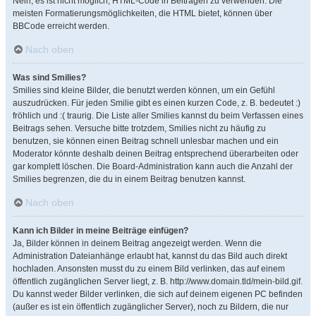
Nein, es ist nicht möglich, HTML-Code in Beiträgen zu verwenden. Die
meisten Formatierungsmöglichkeiten, die HTML bietet, können über
BBCode erreicht werden.
Nach oben
Was sind Smilies?
Smilies sind kleine Bilder, die benutzt werden können, um ein Gefühl
auszudrücken. Für jeden Smilie gibt es einen kurzen Code, z. B. bedeutet :)
fröhlich und :( traurig. Die Liste aller Smilies kannst du beim Verfassen eines
Beitrags sehen. Versuche bitte trotzdem, Smilies nicht zu häufig zu
benutzen, sie können einen Beitrag schnell unlesbar machen und ein
Moderator könnte deshalb deinen Beitrag entsprechend überarbeiten oder
gar komplett löschen. Die Board-Administration kann auch die Anzahl der
Smilies begrenzen, die du in einem Beitrag benutzen kannst.
Nach oben
Kann ich Bilder in meine Beiträge einfügen?
Ja, Bilder können in deinem Beitrag angezeigt werden. Wenn die
Administration Dateianhänge erlaubt hat, kannst du das Bild auch direkt
hochladen. Ansonsten musst du zu einem Bild verlinken, das auf einem
öffentlich zugänglichen Server liegt, z. B. http://www.domain.tld/mein-bild.gif.
Du kannst weder Bilder verlinken, die sich auf deinem eigenen PC befinden
(außer es ist ein öffentlich zugänglicher Server), noch zu Bildern, die nur