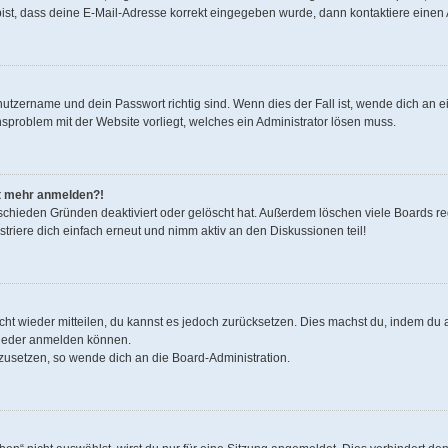
bist, dass deine E-Mail-Adresse korrekt eingegeben wurde, dann kontaktiere einen 
nutzername und dein Passwort richtig sind. Wenn dies der Fall ist, wende dich an 
onsproblem mit der Website vorliegt, welches ein Administrator lösen muss.
cht mehr anmelden?!
schieden Gründen deaktiviert oder gelöscht hat. Außerdem löschen viele Boards reg
riere dich einfach erneut und nimm aktiv an den Diskussionen teil!
nicht wieder mitteilen, du kannst es jedoch zurücksetzen. Dies machst du, indem d
 wieder anmelden können.
kzusetzen, so wende dich an die Board-Administration.