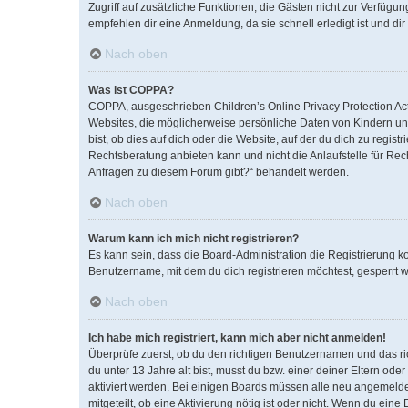
Zugriff auf zusätzliche Funktionen, die Gästen nicht zur Verfügun
empfehlen dir eine Anmeldung, da sie schnell erledigt ist und dir 
Nach oben
Was ist COPPA?
COPPA, ausgeschrieben Children’s Online Privacy Protection Act 
Websites, die möglicherweise persönliche Daten von Kindern un
bist, ob dies auf dich oder die Website, auf der du dich zu regist
Rechtsberatung anbieten kann und nicht die Anlaufstelle für Rech
Anfragen zu diesem Forum gibt?“ behandelt werden.
Nach oben
Warum kann ich mich nicht registrieren?
Es kann sein, dass die Board-Administration die Registrierung 
Benutzername, mit dem du dich registrieren möchtest, gesperrt w
Nach oben
Ich habe mich registriert, kann mich aber nicht anmelden!
Überprüfe zuerst, ob du den richtigen Benutzernamen und das r
du unter 13 Jahre alt bist, musst du bzw. einer deiner Eltern od
aktiviert werden. Bei einigen Boards müssen alle neu angemeldete
mitgeteilt, ob eine Aktivierung nötig ist oder nicht. Wenn du ei