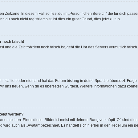
n Zeitzone. In diesem Fall solltest du im „Persönlichen Bereich“ die für dich passen
u noch nicht registriert bist, ist dies ein guter Grund, dies jetzt zu tun.
r noch falsch!
 hast und die Zeit trotzdem noch falsch ist, geht die Uhr des Servers vermutlich fals
 installiert oder niemand hat das Forum bislang in deine Sprache übersetzt. Frage 
den wir uns freuen, wenn du es übersetzen würdest. Weitere Informationen dazu könn
zeigt werden?
men stehen. Eines dieser Bilder ist meist mit deinem Rang verknüpft: Oft sind dies
 wird auch als „Avatar“ bezeichnet. Es handelt sich hierbei in der Regel um ein p