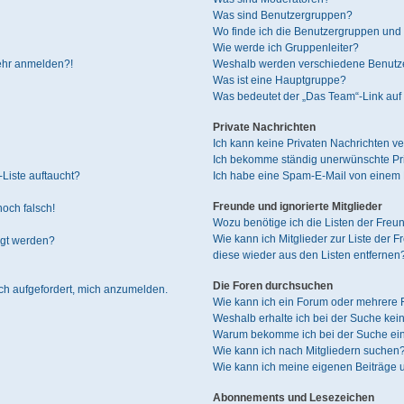
Was sind Benutzergruppen?
Wo finde ich die Benutzergruppen und w
Wie werde ich Gruppenleiter?
mehr anmelden?!
Weshalb werden verschiedene Benutzer
Was ist eine Hauptgruppe?
Was bedeutet der „Das Team“-Link auf 
Private Nachrichten
Ich kann keine Privaten Nachrichten ve
Ich bekomme ständig unerwünschte Pri
Liste auftaucht?
Ich habe eine Spam-E-Mail von einem M
Freunde und ignorierte Mitglieder
noch falsch!
Wozu benötige ich die Listen der Freun
Wie kann ich Mitglieder zur Liste der F
igt werden?
diese wieder aus den Listen entfernen
Die Foren durchsuchen
ich aufgefordert, mich anzumelden.
Wie kann ich ein Forum oder mehrere
Weshalb erhalte ich bei der Suche kei
Warum bekomme ich bei der Suche ein
Wie kann ich nach Mitgliedern suchen
Wie kann ich meine eigenen Beiträge
Abonnements und Lesezeichen