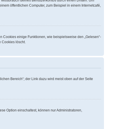
n Missbrauch deines Benutzerkontos durch einen Dritten. Um
nem öffentlichen Computer, zum Beispiel in einem Internetcafé,
en Cookies einige Funktionen, wie beispielsweise den „Gelesen“-
e Cookies löscht.
ichen Bereich“; der Link dazu wird meist oben auf der Seite
ese Option einschaltest, können nur Administratoren,