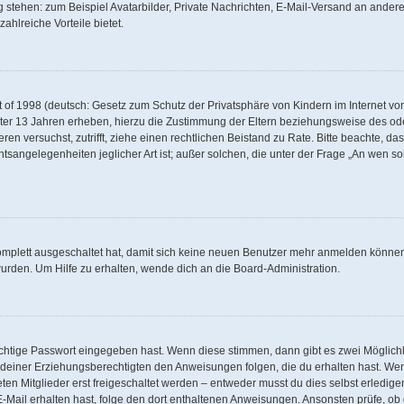
g stehen: zum Beispiel Avatarbilder, Private Nachrichten, E-Mail-Versand an andere 
zahlreiche Vorteile bietet.
of 1998 (deutsch: Gesetz zum Schutz der Privatsphäre von Kindern im Internet von 
ter 13 Jahren erheben, hierzu die Zustimmung der Eltern beziehungsweise des od
rieren versuchst, zutrifft, ziehe einen rechtlichen Beistand zu Rate. Bitte beachte,
tsangelegenheiten jeglicher Art ist; außer solchen, die unter der Frage „An wen so
komplett ausgeschaltet hat, damit sich keine neuen Benutzer mehr anmelden können
urden. Um Hilfe zu erhalten, wende dich an die Board-Administration.
ichtige Passwort eingegeben hast. Wenn diese stimmen, dann gibt es zwei Möglic
er deiner Erziehungsberechtigten den Anweisungen folgen, die du erhalten hast. Wenn
n Mitglieder erst freigeschaltet werden – entweder musst du dies selbst erledigen
ne E-Mail erhalten hast, folge den dort enthaltenen Anweisungen. Ansonsten prüfe, 