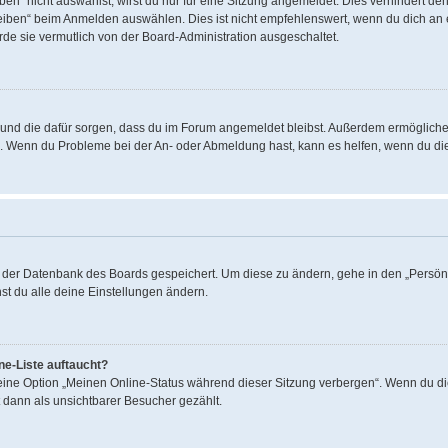
“ nicht auswählst, wirst du nur für eine Sitzung angemeldet. Dies verhindert de
ben“ beim Anmelden auswählen. Dies ist nicht empfehlenswert, wenn du dich an ei
rde sie vermutlich von der Board-Administration ausgeschaltet.
hat und die dafür sorgen, dass du im Forum angemeldet bleibst. Außerdem ermöglich
en. Wenn du Probleme bei der An- oder Abmeldung hast, kann es helfen, wenn du di
in der Datenbank des Boards gespeichert. Um diese zu ändern, gehe in den „Persönl
st du alle deine Einstellungen ändern.
ne-Liste auftaucht?
 eine Option „Meinen Online-Status während dieser Sitzung verbergen“. Wenn du di
 dann als unsichtbarer Besucher gezählt.