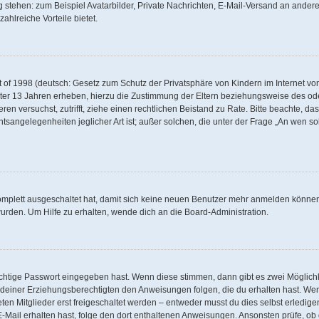
g stehen: zum Beispiel Avatarbilder, Private Nachrichten, E-Mail-Versand an andere 
zahlreiche Vorteile bietet.
of 1998 (deutsch: Gesetz zum Schutz der Privatsphäre von Kindern im Internet von 
ter 13 Jahren erheben, hierzu die Zustimmung der Eltern beziehungsweise des od
rieren versuchst, zutrifft, ziehe einen rechtlichen Beistand zu Rate. Bitte beachte,
tsangelegenheiten jeglicher Art ist; außer solchen, die unter der Frage „An wen so
komplett ausgeschaltet hat, damit sich keine neuen Benutzer mehr anmelden können
urden. Um Hilfe zu erhalten, wende dich an die Board-Administration.
ichtige Passwort eingegeben hast. Wenn diese stimmen, dann gibt es zwei Möglic
er deiner Erziehungsberechtigten den Anweisungen folgen, die du erhalten hast. Wenn
n Mitglieder erst freigeschaltet werden – entweder musst du dies selbst erledigen
ne E-Mail erhalten hast, folge den dort enthaltenen Anweisungen. Ansonsten prüfe, 