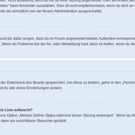
“ nicht auswählst, wirst du nur für eine Sitzung angemeldet. Dies verhindert de
ben“ beim Anmelden auswählen. Dies ist nicht empfehlenswert, wenn du dich an ei
rde sie vermutlich von der Board-Administration ausgeschaltet.
hat und die dafür sorgen, dass du im Forum angemeldet bleibst. Außerdem ermöglich
en. Wenn du Probleme bei der An- oder Abmeldung hast, kann es helfen, wenn du di
in der Datenbank des Boards gespeichert. Um diese zu ändern, gehe in den „Persönl
st du alle deine Einstellungen ändern.
ne-Liste auftaucht?
 eine Option „Meinen Online-Status während dieser Sitzung verbergen“. Wenn du di
 dann als unsichtbarer Besucher gezählt.