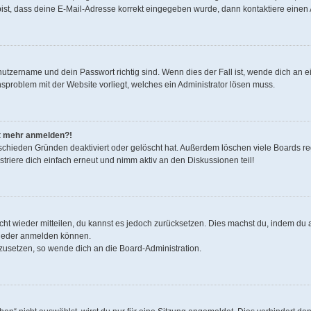
bist, dass deine E-Mail-Adresse korrekt eingegeben wurde, dann kontaktiere einen 
nutzername und dein Passwort richtig sind. Wenn dies der Fall ist, wende dich an 
onsproblem mit der Website vorliegt, welches ein Administrator lösen muss.
cht mehr anmelden?!
schieden Gründen deaktiviert oder gelöscht hat. Außerdem löschen viele Boards reg
riere dich einfach erneut und nimm aktiv an den Diskussionen teil!
nicht wieder mitteilen, du kannst es jedoch zurücksetzen. Dies machst du, indem d
 wieder anmelden können.
kzusetzen, so wende dich an die Board-Administration.