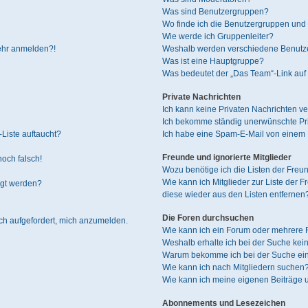
Was sind Benutzergruppen?
Wo finde ich die Benutzergruppen und w
Wie werde ich Gruppenleiter?
mehr anmelden?!
Weshalb werden verschiedene Benutzer
Was ist eine Hauptgruppe?
Was bedeutet der „Das Team“-Link auf 
Private Nachrichten
Ich kann keine Privaten Nachrichten ve
Ich bekomme ständig unerwünschte Pri
Liste auftaucht?
Ich habe eine Spam-E-Mail von einem M
Freunde und ignorierte Mitglieder
noch falsch!
Wozu benötige ich die Listen der Freun
Wie kann ich Mitglieder zur Liste der F
igt werden?
diese wieder aus den Listen entfernen
Die Foren durchsuchen
ich aufgefordert, mich anzumelden.
Wie kann ich ein Forum oder mehrere
Weshalb erhalte ich bei der Suche kei
Warum bekomme ich bei der Suche ein
Wie kann ich nach Mitgliedern suchen
Wie kann ich meine eigenen Beiträge
Abonnements und Lesezeichen