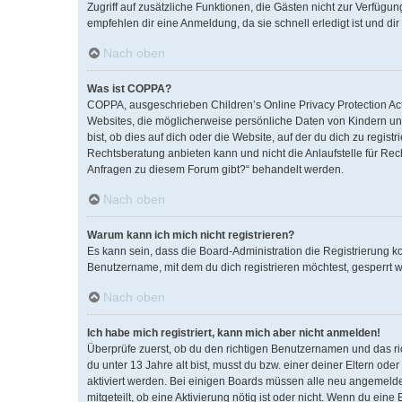
Zugriff auf zusätzliche Funktionen, die Gästen nicht zur Verfügun
empfehlen dir eine Anmeldung, da sie schnell erledigt ist und dir 
Nach oben
Was ist COPPA?
COPPA, ausgeschrieben Children’s Online Privacy Protection Act 
Websites, die möglicherweise persönliche Daten von Kindern un
bist, ob dies auf dich oder die Website, auf der du dich zu regist
Rechtsberatung anbieten kann und nicht die Anlaufstelle für Rech
Anfragen zu diesem Forum gibt?“ behandelt werden.
Nach oben
Warum kann ich mich nicht registrieren?
Es kann sein, dass die Board-Administration die Registrierung 
Benutzername, mit dem du dich registrieren möchtest, gesperrt w
Nach oben
Ich habe mich registriert, kann mich aber nicht anmelden!
Überprüfe zuerst, ob du den richtigen Benutzernamen und das r
du unter 13 Jahre alt bist, musst du bzw. einer deiner Eltern od
aktiviert werden. Bei einigen Boards müssen alle neu angemeldete
mitgeteilt, ob eine Aktivierung nötig ist oder nicht. Wenn du ei