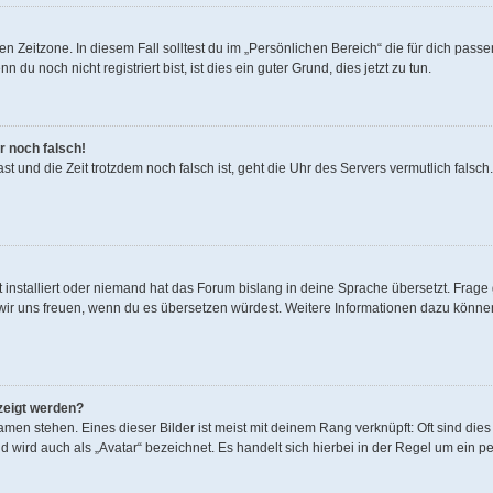
n Zeitzone. In diesem Fall solltest du im „Persönlichen Bereich“ die für dich passen
u noch nicht registriert bist, ist dies ein guter Grund, dies jetzt zu tun.
r noch falsch!
 hast und die Zeit trotzdem noch falsch ist, geht die Uhr des Servers vermutlich fals
 installiert oder niemand hat das Forum bislang in deine Sprache übersetzt. Frage 
den wir uns freuen, wenn du es übersetzen würdest. Weitere Informationen dazu könn
zeigt werden?
men stehen. Eines dieser Bilder ist meist mit deinem Rang verknüpft: Oft sind dies
 wird auch als „Avatar“ bezeichnet. Es handelt sich hierbei in der Regel um ein p