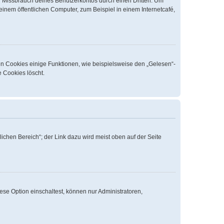
n Missbrauch deines Benutzerkontos durch einen Dritten. Um
nem öffentlichen Computer, zum Beispiel in einem Internetcafé,
en Cookies einige Funktionen, wie beispielsweise den „Gelesen“-
e Cookies löscht.
ichen Bereich“; der Link dazu wird meist oben auf der Seite
ese Option einschaltest, können nur Administratoren,