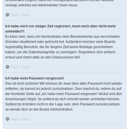
ist ebenfalls möglich, dass ein Konfigurationsproblem mit der Website
vorliegt, welches ein Administrator lösen muss.
Nach oben
Ich habe mich vor einiger Zeit registriert, kann mich aber nicht mehr
anmelden?!
Es kann sein, dass ein Administrator dein Benutzerkonto aus verschieden
Gründen deaktiviert oder gelöscht hat. Außerdem löschen viele Boards
regelmäßig Benutzer, die für längere Zeit keine Beiträge geschrieben
haben, um die Datenbankgröße zu verringern. Registriere dich einfach
erneut und nimm aktiv an den Diskussionen teil!
Nach oben
Ich habe mein Passwort vergessen!
Das ist nicht schlimm! Wir können dir zwar dein altes Passwort nicht wieder
mitteilen, du kannst es jedoch zurücksetzen. Dies machst du, indem du auf
der Anmelde-Seite auf „Ich habe mein Passwort vergessen“ klickst und den
Anweisungen folgst. So solltest du dich schnell wieder anmelden können.
Solltest du trotzdem nicht in der Lage sein, dein Passwort zurückzusetzen,
so wende dich an die Board-Administration.
Nach oben