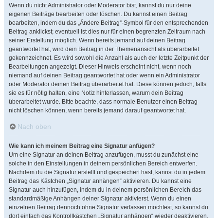
Wenn du nicht Administrator oder Moderator bist, kannst du nur deine
eigenen Beiträge bearbeiten oder löschen. Du kannst einen Beitrag
bearbeiten, indem du das „Ändere Beitrag“-Symbol für den entsprechenden
Beitrag anklickst; eventuell ist dies nur für einen begrenzten Zeitraum nach
seiner Erstellung möglich. Wenn bereits jemand auf deinen Beitrag
geantwortet hat, wird dein Beitrag in der Themenansicht als überarbeitet
gekennzeichnet. Es wird sowohl die Anzahl als auch der letzte Zeitpunkt der
Bearbeitungen angezeigt. Dieser Hinweis erscheint nicht, wenn noch
niemand auf deinen Beitrag geantwortet hat oder wenn ein Administrator
oder Moderator deinen Beitrag überarbeitet hat. Diese können jedoch, falls
sie es für nötig halten, eine Notiz hinterlassen, warum dein Beitrag
überarbeitet wurde. Bitte beachte, dass normale Benutzer einen Beitrag
nicht löschen können, wenn bereits jemand darauf geantwortet hat.
Nach oben
Wie kann ich meinem Beitrag eine Signatur anfügen?
Um eine Signatur an deinen Beitrag anzufügen, musst du zunächst eine
solche in den Einstellungen in deinem persönlichen Bereich entwerfen.
Nachdem du die Signatur erstellt und gespeichert hast, kannst du in jedem
Beitrag das Kästchen „Signatur anhängen“ aktivieren. Du kannst eine
Signatur auch hinzufügen, indem du in deinem persönlichen Bereich das
standardmäßige Anhängen deiner Signatur aktivierst. Wenn du einen
einzelnen Beitrag dennoch ohne Signatur verfassen möchtest, so kannst du
dort einfach das Kontrollkästchen „Signatur anhängen“ wieder deaktivieren.