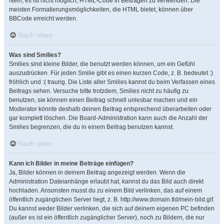
Nein, es ist nicht möglich, HTML-Code in Beiträgen zu verwenden. Die
meisten Formatierungsmöglichkeiten, die HTML bietet, können über
BBCode erreicht werden.
Nach oben
Was sind Smilies?
Smilies sind kleine Bilder, die benutzt werden können, um ein Gefühl
auszudrücken. Für jeden Smilie gibt es einen kurzen Code, z. B. bedeutet :)
fröhlich und :( traurig. Die Liste aller Smilies kannst du beim Verfassen eines
Beitrags sehen. Versuche bitte trotzdem, Smilies nicht zu häufig zu
benutzen, sie können einen Beitrag schnell unlesbar machen und ein
Moderator könnte deshalb deinen Beitrag entsprechend überarbeiten oder
gar komplett löschen. Die Board-Administration kann auch die Anzahl der
Smilies begrenzen, die du in einem Beitrag benutzen kannst.
Nach oben
Kann ich Bilder in meine Beiträge einfügen?
Ja, Bilder können in deinem Beitrag angezeigt werden. Wenn die
Administration Dateianhänge erlaubt hat, kannst du das Bild auch direkt
hochladen. Ansonsten musst du zu einem Bild verlinken, das auf einem
öffentlich zugänglichen Server liegt, z. B. http://www.domain.tld/mein-bild.gif.
Du kannst weder Bilder verlinken, die sich auf deinem eigenen PC befinden
(außer es ist ein öffentlich zugänglicher Server), noch zu Bildern, die nur