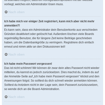
ist ebenfalls möglich, dass ein Konfigurationsproblem mit der Website
vorliegt, welches ein Administrator lösen muss.
Nach oben
Ich habe mich vor einiger Zeit registriert, kann mich aber nicht mehr
anmelden?!
Es kann sein, dass ein Administrator dein Benutzerkonto aus verschieden
Gründen deaktiviert oder gelöscht hat. Außerdem löschen viele Boards
regelmäßig Benutzer, die für längere Zeit keine Beiträge geschrieben
haben, um die Datenbankgröße zu verringern. Registriere dich einfach
erneut und nimm aktiv an den Diskussionen teil!
Nach oben
Ich habe mein Passwort vergessen!
Das ist nicht schlimm! Wir können dir zwar dein altes Passwort nicht wieder
mitteilen, du kannst es jedoch zurücksetzen. Dies machst du, indem du auf
der Anmelde-Seite auf „Ich habe mein Passwort vergessen“ klickst und den
Anweisungen folgst. So solltest du dich schnell wieder anmelden können.
Solltest du trotzdem nicht in der Lage sein, dein Passwort zurückzusetzen,
so wende dich an die Board-Administration.
Nach oben