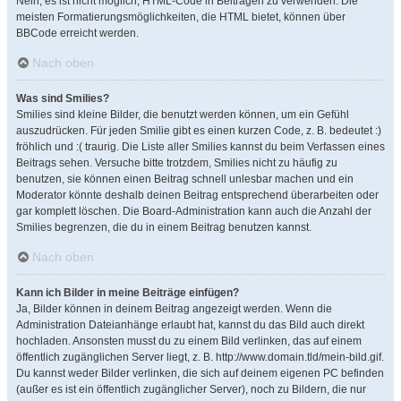
Nein, es ist nicht möglich, HTML-Code in Beiträgen zu verwenden. Die
meisten Formatierungsmöglichkeiten, die HTML bietet, können über
BBCode erreicht werden.
Nach oben
Was sind Smilies?
Smilies sind kleine Bilder, die benutzt werden können, um ein Gefühl
auszudrücken. Für jeden Smilie gibt es einen kurzen Code, z. B. bedeutet :)
fröhlich und :( traurig. Die Liste aller Smilies kannst du beim Verfassen eines
Beitrags sehen. Versuche bitte trotzdem, Smilies nicht zu häufig zu
benutzen, sie können einen Beitrag schnell unlesbar machen und ein
Moderator könnte deshalb deinen Beitrag entsprechend überarbeiten oder
gar komplett löschen. Die Board-Administration kann auch die Anzahl der
Smilies begrenzen, die du in einem Beitrag benutzen kannst.
Nach oben
Kann ich Bilder in meine Beiträge einfügen?
Ja, Bilder können in deinem Beitrag angezeigt werden. Wenn die
Administration Dateianhänge erlaubt hat, kannst du das Bild auch direkt
hochladen. Ansonsten musst du zu einem Bild verlinken, das auf einem
öffentlich zugänglichen Server liegt, z. B. http://www.domain.tld/mein-bild.gif.
Du kannst weder Bilder verlinken, die sich auf deinem eigenen PC befinden
(außer es ist ein öffentlich zugänglicher Server), noch zu Bildern, die nur