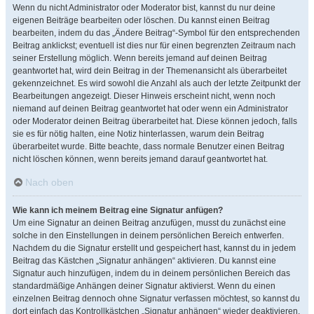
Wenn du nicht Administrator oder Moderator bist, kannst du nur deine
eigenen Beiträge bearbeiten oder löschen. Du kannst einen Beitrag
bearbeiten, indem du das „Ändere Beitrag“-Symbol für den entsprechenden
Beitrag anklickst; eventuell ist dies nur für einen begrenzten Zeitraum nach
seiner Erstellung möglich. Wenn bereits jemand auf deinen Beitrag
geantwortet hat, wird dein Beitrag in der Themenansicht als überarbeitet
gekennzeichnet. Es wird sowohl die Anzahl als auch der letzte Zeitpunkt der
Bearbeitungen angezeigt. Dieser Hinweis erscheint nicht, wenn noch
niemand auf deinen Beitrag geantwortet hat oder wenn ein Administrator
oder Moderator deinen Beitrag überarbeitet hat. Diese können jedoch, falls
sie es für nötig halten, eine Notiz hinterlassen, warum dein Beitrag
überarbeitet wurde. Bitte beachte, dass normale Benutzer einen Beitrag
nicht löschen können, wenn bereits jemand darauf geantwortet hat.
Nach oben
Wie kann ich meinem Beitrag eine Signatur anfügen?
Um eine Signatur an deinen Beitrag anzufügen, musst du zunächst eine
solche in den Einstellungen in deinem persönlichen Bereich entwerfen.
Nachdem du die Signatur erstellt und gespeichert hast, kannst du in jedem
Beitrag das Kästchen „Signatur anhängen“ aktivieren. Du kannst eine
Signatur auch hinzufügen, indem du in deinem persönlichen Bereich das
standardmäßige Anhängen deiner Signatur aktivierst. Wenn du einen
einzelnen Beitrag dennoch ohne Signatur verfassen möchtest, so kannst du
dort einfach das Kontrollkästchen „Signatur anhängen“ wieder deaktivieren.