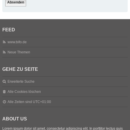
FEED
www.bifo.de
Neue Themen
GEHE ZU SEITE
Erweiterte Suche
Alle Cookies löschen
Alle Zeiten sind
UTC+01:00
ABOUT US
Lorem ipsum dolor sit amet, consectetur adipiscing elit. In porttitor lectus quis