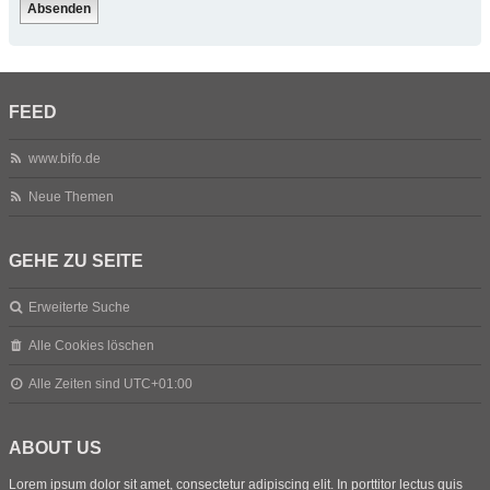
FEED
www.bifo.de
Neue Themen
GEHE ZU SEITE
Erweiterte Suche
Alle Cookies löschen
Alle Zeiten sind
UTC+01:00
ABOUT US
Lorem ipsum dolor sit amet, consectetur adipiscing elit. In porttitor lectus quis