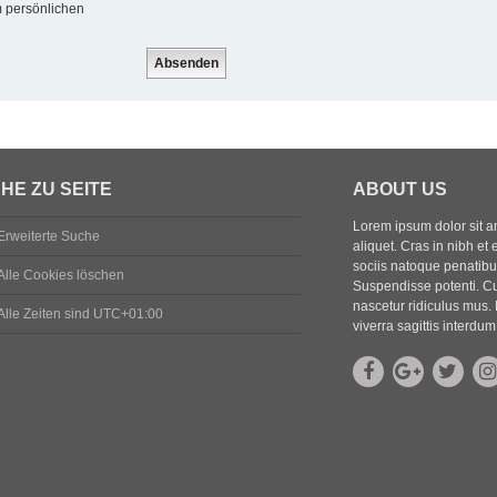
m persönlichen
HE ZU SEITE
ABOUT US
Lorem ipsum dolor sit ame
Erweiterte Suche
aliquet. Cras in nibh et 
sociis natoque penatibus
Alle Cookies löschen
Suspendisse potenti. Cu
nascetur ridiculus mus. 
Alle Zeiten sind
UTC+01:00
viverra sagittis interdum