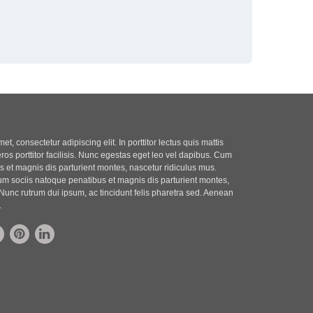
t, consectetur adipiscing elit. In porttitor lectus quis mattis
eros porttitor facilisis. Nunc egestas eget leo vel dapibus. Cum
 et magnis dis parturient montes, nascetur ridiculus mus.
m sociis natoque penatibus et magnis dis parturient montes,
Nunc rutrum dui ipsum, ac tincidunt felis pharetra sed. Aenean
.