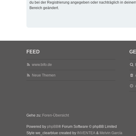
du bei der Registrierung angegeben oder nachträglich in deine
Bereich geändert.
FEED
GE
www.bifo.de
Neue Themen
Gehe zu:
Foren-Übersicht
Powered by
phpBB
® Forum Software © phpBB Limited
Style we_clearblue created by
INVENTEA
&
Melvin García