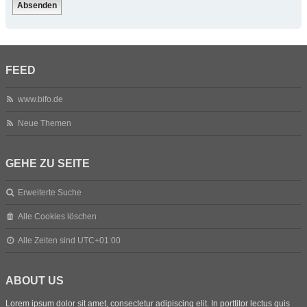
FEED
www.bifo.de
Neue Themen
GEHE ZU SEITE
Erweiterte Suche
Alle Cookies löschen
Alle Zeiten sind
UTC+01:00
ABOUT US
Lorem ipsum dolor sit amet, consectetur adipiscing elit. In porttitor lectus quis