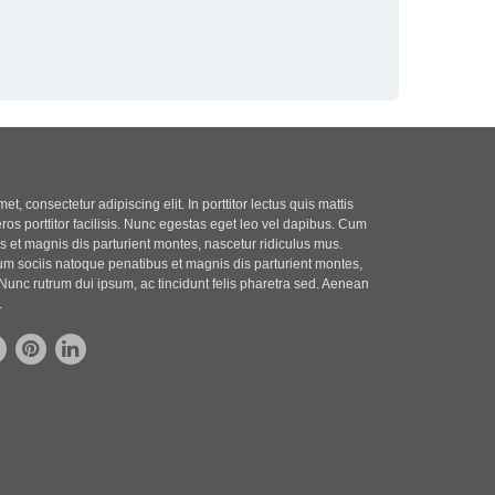
t, consectetur adipiscing elit. In porttitor lectus quis mattis
eros porttitor facilisis. Nunc egestas eget leo vel dapibus. Cum
 et magnis dis parturient montes, nascetur ridiculus mus.
m sociis natoque penatibus et magnis dis parturient montes,
Nunc rutrum dui ipsum, ac tincidunt felis pharetra sed. Aenean
.