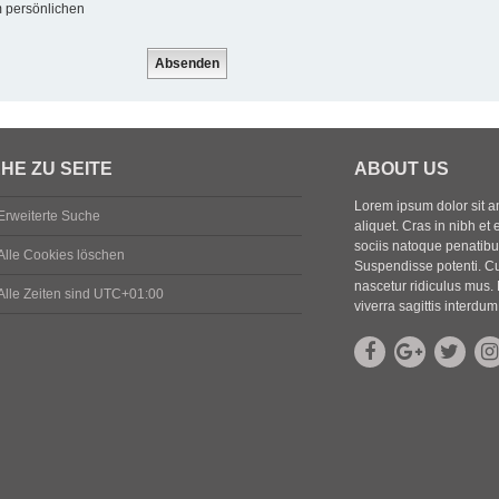
m persönlichen
HE ZU SEITE
ABOUT US
Lorem ipsum dolor sit ame
Erweiterte Suche
aliquet. Cras in nibh et 
sociis natoque penatibus
Alle Cookies löschen
Suspendisse potenti. Cu
nascetur ridiculus mus. 
Alle Zeiten sind
UTC+01:00
viverra sagittis interdum