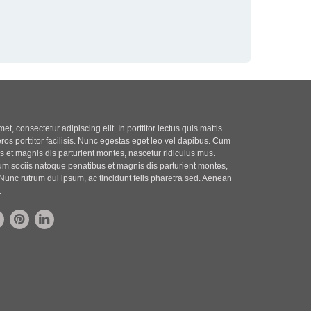
t, consectetur adipiscing elit. In porttitor lectus quis mattis
eros porttitor facilisis. Nunc egestas eget leo vel dapibus. Cum
 et magnis dis parturient montes, nascetur ridiculus mus.
m sociis natoque penatibus et magnis dis parturient montes,
Nunc rutrum dui ipsum, ac tincidunt felis pharetra sed. Aenean
.