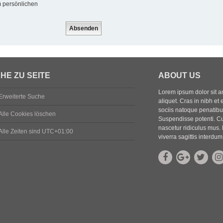
m persönlichen
HE ZU SEITE
ABOUT US
Lorem ipsum dolor sit ame
Erweiterte Suche
aliquet. Cras in nibh et 
sociis natoque penatibus
Alle Cookies löschen
Suspendisse potenti. Cu
nascetur ridiculus mus. 
Alle Zeiten sind
UTC+01:00
viverra sagittis interdum