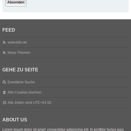
FEED
www.bifo.de
Neue Themen
GEHE ZU SEITE
Erweiterte Suche
Alle Cookies löschen
Alle Zeiten sind
UTC+01:00
ABOUT US
Lorem ipsum dolor sit amet, consectetur adipiscing elit. In porttitor lectus quis