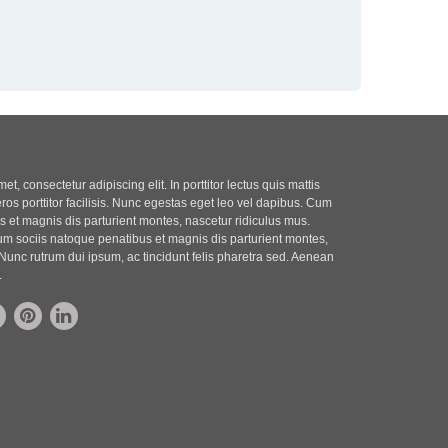
t, consectetur adipiscing elit. In porttitor lectus quis mattis
eros porttitor facilisis. Nunc egestas eget leo vel dapibus. Cum
 et magnis dis parturient montes, nascetur ridiculus mus.
m sociis natoque penatibus et magnis dis parturient montes,
Nunc rutrum dui ipsum, ac tincidunt felis pharetra sed. Aenean
.