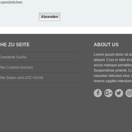
m persönlichen
HE ZU SEITE
ABOUT US
Lorem ipsum dolor sit ame
Erweiterte Suche
aliquet. Cras in nibh et 
sociis natoque penatibus
Alle Cookies löschen
Suspendisse potenti. Cu
nascetur ridiculus mus. 
Alle Zeiten sind
UTC+01:00
viverra sagittis interdum