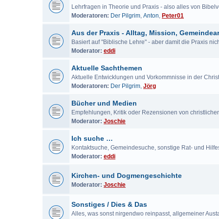
Lehrfragen in Theorie und Praxis - also alles von Bibe
Moderatoren:
Der Pilgrim
,
Anton
,
Peter01
Aus der Praxis - Alltag, Mission, Gemeindear
Basiert auf "Biblische Lehre" - aber damit die Praxis ni
Moderator:
eddi
Aktuelle Sachthemen
Aktuelle Entwicklungen und Vorkommnisse in der Chris
Moderatoren:
Der Pilgrim
,
Jörg
Bücher und Medien
Empfehlungen, Kritik oder Rezensionen von christlich
Moderator:
Joschie
Ich suche …
Kontaktsuche, Gemeindesuche, sonstige Rat- und Hilf
Moderator:
eddi
Kirchen- und Dogmengeschichte
Moderator:
Joschie
Sonstiges / Dies & Das
Alles, was sonst nirgendwo reinpasst, allgemeiner Aus