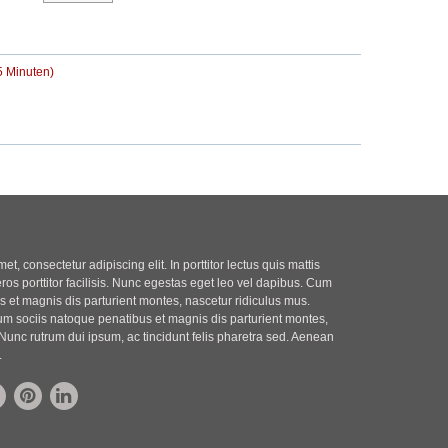
r
t
B
r
e
a
i
g
5 Minuten)
t
r
a
g
t, consectetur adipiscing elit. In porttitor lectus quis mattis
eros porttitor facilisis. Nunc egestas eget leo vel dapibus. Cum
 et magnis dis parturient montes, nascetur ridiculus mus.
m sociis natoque penatibus et magnis dis parturient montes,
Nunc rutrum dui ipsum, ac tincidunt felis pharetra sed. Aenean
.