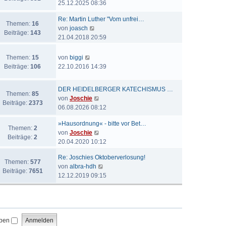
e
25.12.2025 08:36
t
a
e
u
e
g
i
Re: Martin Luther "Vom unfrei…
e
r
Themen:
16
t
N
von
joasch
s
B
Beiträge:
143
r
e
21.04.2018 20:59
t
e
a
u
e
i
g
e
N
r
Themen:
15
von
biggi
t
s
e
B
Beiträge:
106
22.10.2016 14:39
r
t
u
e
a
e
e
i
g
DER HEIDELBERGER KATECHISMUS …
r
s
t
Themen:
85
N
von
Joschie
B
t
r
Beiträge:
2373
e
06.08.2026 08:12
e
e
a
u
i
r
g
»Hausordnung« - bitte vor Bet…
e
t
Themen:
2
B
N
von
Joschie
s
r
Beiträge:
2
e
e
20.04.2020 10:12
t
a
i
u
e
g
t
Re: Joschies Oktoberverlosung!
e
r
Themen:
577
r
N
von
albra-hdh
s
B
Beiträge:
7651
a
e
12.12.2019 09:15
t
e
g
u
e
i
e
r
t
s
B
r
t
e
a
iben
e
i
g