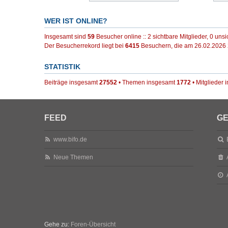
WER IST ONLINE?
Insgesamt sind
59
Besucher online :: 2 sichtbare Mitglieder, 0 uns
Der Besucherrekord liegt bei
6415
Besuchern, die am 26.02.2026 2
STATISTIK
Beiträge insgesamt
27552
• Themen insgesamt
1772
• Mitglieder
FEED
GE
www.bifo.de
Neue Themen
Gehe zu:
Foren-Übersicht