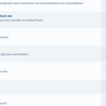
lverständnis über Heilslehre und Gemeindelehre bis Zukunftslehre
beit etc
cht zu kurz kommt, ein Extra-Forum
tenheit
en Büchern und Medien
esuche
tausch