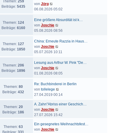
Themen:
259
N
von
Jörg
Beiträge:
5435
e
06.08.2026 05:02
u
e
Eine größere Absurdität ist k…
Themen:
124
s
N
von
Joschie
Beiträge:
6160
t
e
05.08.2026 08:56
e
u
r
e
China: Erneute Razzia in Haus…
Themen:
127
B
s
N
von
Joschie
Beiträge:
1850
e
t
e
05.07.2026 10:11
i
e
u
t
r
e
Lesung aus Arthur W. Pink "De…
Themen:
206
r
B
s
N
von
Joschie
Beiträge:
1896
a
e
t
e
01.08.2026 08:05
g
i
e
u
t
r
e
Re: Buchbinderei in Berlin
Themen:
80
r
B
s
N
von
tollelege
Beiträge:
432
a
e
t
e
27.04.2019 00:14
g
i
e
u
A. Zahn"Abriss einer Geschich…
t
r
e
Themen:
20
N
von
Joschie
r
B
s
Beiträge:
186
e
27.07.2026 15:42
a
e
t
u
g
i
e
Ein gesegnetes Weihnachtsfest…
e
t
r
Themen:
63
N
von
Joschie
s
r
B
Beiträge:
331