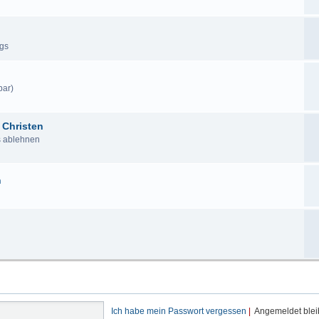
ags
bar)
 Christen
us ablehnen
n
Ich habe mein Passwort vergessen
|
Angemeldet ble