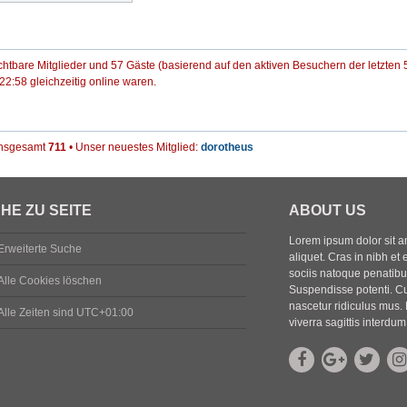
ichtbare Mitglieder und 57 Gäste (basierend auf den aktiven Besuchern der letzten 
2:58 gleichzeitig online waren.
 insgesamt
711
• Unser neuestes Mitglied:
dorotheus
HE ZU SEITE
ABOUT US
Lorem ipsum dolor sit ame
Erweiterte Suche
aliquet. Cras in nibh et 
sociis natoque penatibus
Alle Cookies löschen
Suspendisse potenti. Cu
nascetur ridiculus mus. 
Alle Zeiten sind
UTC+01:00
viverra sagittis interdum