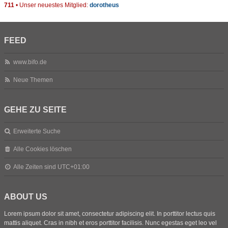
711
• Unser neuestes Mitglied:
dorotheus
FEED
www.bifo.de
Neue Themen
GEHE ZU SEITE
Erweiterte Suche
Alle Cookies löschen
Alle Zeiten sind
UTC+01:00
ABOUT US
Lorem ipsum dolor sit amet, consectetur adipiscing elit. In porttitor lectus quis
mattis aliquet. Cras in nibh et eros porttitor facilisis. Nunc egestas eget leo vel