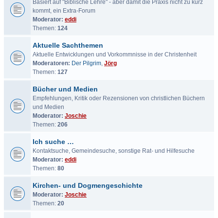
Basiert auf "Biblische Lehre" - aber damit die Praxis nicht zu kurz
kommt, ein Extra-Forum
Moderator:
eddi
Themen:
124
Aktuelle Sachthemen
Aktuelle Entwicklungen und Vorkommnisse in der Christenheit
Moderatoren:
Der Pilgrim
,
Jörg
Themen:
127
Bücher und Medien
Empfehlungen, Kritik oder Rezensionen von christlichen Büchern
und Medien
Moderator:
Joschie
Themen:
206
Ich suche …
Kontaktsuche, Gemeindesuche, sonstige Rat- und Hilfesuche
Moderator:
eddi
Themen:
80
Kirchen- und Dogmengeschichte
Moderator:
Joschie
Themen:
20