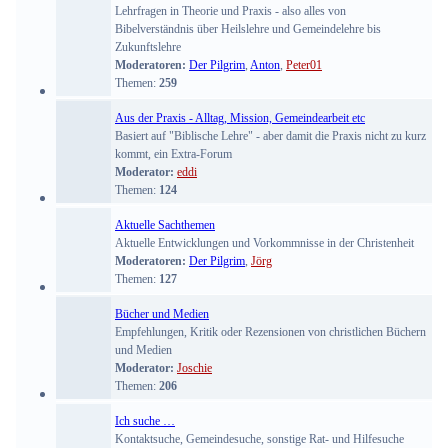
Lehrfragen in Theorie und Praxis - also alles von
Bibelverständnis über Heilslehre und Gemeindelehre bis
Zukunftslehre
Moderatoren:
Der Pilgrim
,
Anton
,
Peter01
Themen:
259
Aus der Praxis - Alltag, Mission, Gemeindearbeit etc
Basiert auf "Biblische Lehre" - aber damit die Praxis nicht zu kurz
kommt, ein Extra-Forum
Moderator:
eddi
Themen:
124
Aktuelle Sachthemen
Aktuelle Entwicklungen und Vorkommnisse in der Christenheit
Moderatoren:
Der Pilgrim
,
Jörg
Themen:
127
Bücher und Medien
Empfehlungen, Kritik oder Rezensionen von christlichen Büchern
und Medien
Moderator:
Joschie
Themen:
206
Ich suche …
Kontaktsuche, Gemeindesuche, sonstige Rat- und Hilfesuche