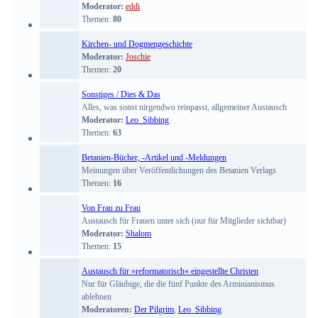
Moderator:
eddi
Themen:
80
Kirchen- und Dogmengeschichte
Moderator:
Joschie
Themen:
20
Sonstiges / Dies & Das
Alles, was sonst nirgendwo reinpasst, allgemeiner Austausch
Moderator:
Leo_Sibbing
Themen:
63
Betanien-Bücher, -Artikel und -Meldungen
Meinungen über Veröffentlichungen des Betanien Verlags
Themen:
16
Von Frau zu Frau
Austausch für Frauen unter sich (nur für Mitglieder sichtbar)
Moderator:
Shalom
Themen:
15
Austausch für »reformatorisch« eingestellte Christen
Nur für Gläubige, die die fünf Punkte des Arminianismus
ablehnen
Moderatoren:
Der Pilgrim
,
Leo_Sibbing