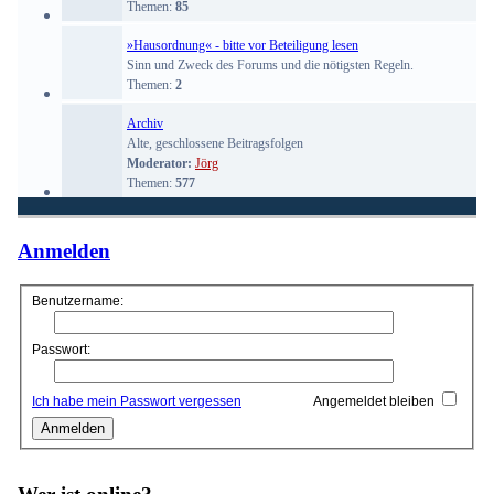
Themen:
85
»Hausordnung« - bitte vor Beteiligung lesen
Sinn und Zweck des Forums und die nötigsten Regeln.
Themen:
2
Archiv
Alte, geschlossene Beitragsfolgen
Moderator:
Jörg
Themen:
577
Anmelden
Benutzername:
Passwort:
Ich habe mein Passwort vergessen
Angemeldet bleiben