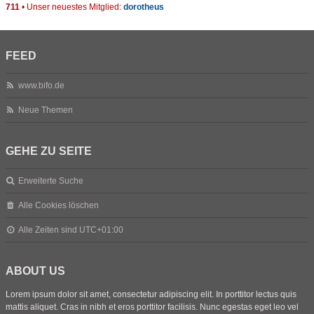
711
• Unser neuestes Mitglied:
dorotheus
FEED
www.bifo.de
Neue Themen
GEHE ZU SEITE
Erweiterte Suche
Alle Cookies löschen
Alle Zeiten sind
UTC+01:00
ABOUT US
Lorem ipsum dolor sit amet, consectetur adipiscing elit. In porttitor lectus quis
mattis aliquet. Cras in nibh et eros porttitor facilisis. Nunc egestas eget leo vel