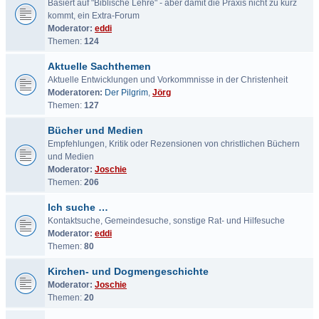
Basiert auf "Biblische Lehre" - aber damit die Praxis nicht zu kurz
kommt, ein Extra-Forum
Moderator:
eddi
Themen:
124
Aktuelle Sachthemen
Aktuelle Entwicklungen und Vorkommnisse in der Christenheit
Moderatoren:
Der Pilgrim
,
Jörg
Themen:
127
Bücher und Medien
Empfehlungen, Kritik oder Rezensionen von christlichen Büchern
und Medien
Moderator:
Joschie
Themen:
206
Ich suche …
Kontaktsuche, Gemeindesuche, sonstige Rat- und Hilfesuche
Moderator:
eddi
Themen:
80
Kirchen- und Dogmengeschichte
Moderator:
Joschie
Themen:
20