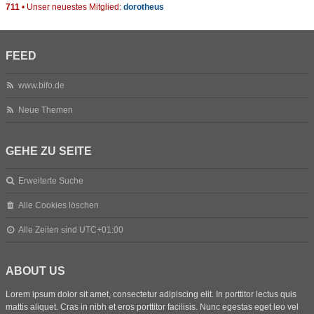
711
• Unser neuestes Mitglied:
dorotheus
FEED
www.bifo.de
Neue Themen
GEHE ZU SEITE
Erweiterte Suche
Alle Cookies löschen
Alle Zeiten sind
UTC+01:00
ABOUT US
Lorem ipsum dolor sit amet, consectetur adipiscing elit. In porttitor lectus quis
mattis aliquet. Cras in nibh et eros porttitor facilisis. Nunc egestas eget leo vel