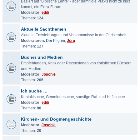
Basiert auf "Biblische Lehre" - aber damit die Praxis nicht zu kurz
kommt, ein Extra-Forum
Moderator:
eddi
Themen:
124
Aktuelle Sachthemen
Aktuelle Entwicklungen und Vorkommnisse in der Christenheit
Moderatoren:
Der Pilgrim
,
Jörg
Themen:
127
Bücher und Medien
Empfehlungen, Kritik oder Rezensionen von christlichen Büchern
und Medien
Moderator:
Joschie
Themen:
206
Ich suche …
Kontaktsuche, Gemeindesuche, sonstige Rat- und Hilfesuche
Moderator:
eddi
Themen:
80
Kirchen- und Dogmengeschichte
Moderator:
Joschie
Themen:
20