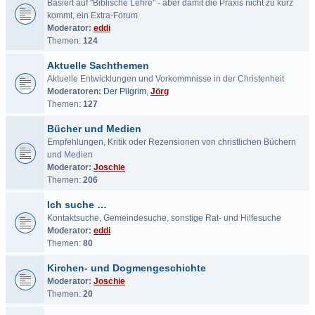
Basiert auf "Biblische Lehre" - aber damit die Praxis nicht zu kurz
kommt, ein Extra-Forum
Moderator:
eddi
Themen:
124
Aktuelle Sachthemen
Aktuelle Entwicklungen und Vorkommnisse in der Christenheit
Moderatoren:
Der Pilgrim
,
Jörg
Themen:
127
Bücher und Medien
Empfehlungen, Kritik oder Rezensionen von christlichen Büchern
und Medien
Moderator:
Joschie
Themen:
206
Ich suche …
Kontaktsuche, Gemeindesuche, sonstige Rat- und Hilfesuche
Moderator:
eddi
Themen:
80
Kirchen- und Dogmengeschichte
Moderator:
Joschie
Themen:
20