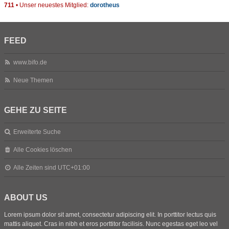
711
• Unser neuestes Mitglied:
dorotheus
FEED
www.bifo.de
Neue Themen
GEHE ZU SEITE
Erweiterte Suche
Alle Cookies löschen
Alle Zeiten sind
UTC+01:00
ABOUT US
Lorem ipsum dolor sit amet, consectetur adipiscing elit. In porttitor lectus quis
mattis aliquet. Cras in nibh et eros porttitor facilisis. Nunc egestas eget leo vel