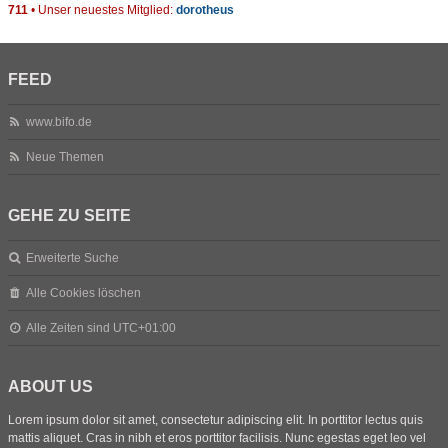
711
• Unser neuestes Mitglied:
dorotheus
FEED
www.bifo.de
Neue Themen
GEHE ZU SEITE
Erweiterte Suche
Alle Cookies löschen
Alle Zeiten sind
UTC+01:00
ABOUT US
Lorem ipsum dolor sit amet, consectetur adipiscing elit. In porttitor lectus quis
mattis aliquet. Cras in nibh et eros porttitor facilisis. Nunc egestas eget leo vel