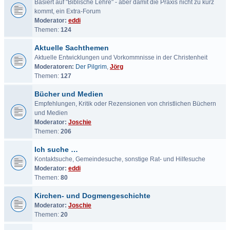
Basiert auf "Biblische Lehre" - aber damit die Praxis nicht zu kurz
kommt, ein Extra-Forum
Moderator:
eddi
Themen:
124
Aktuelle Sachthemen
Aktuelle Entwicklungen und Vorkommnisse in der Christenheit
Moderatoren:
Der Pilgrim
,
Jörg
Themen:
127
Bücher und Medien
Empfehlungen, Kritik oder Rezensionen von christlichen Büchern
und Medien
Moderator:
Joschie
Themen:
206
Ich suche …
Kontaktsuche, Gemeindesuche, sonstige Rat- und Hilfesuche
Moderator:
eddi
Themen:
80
Kirchen- und Dogmengeschichte
Moderator:
Joschie
Themen:
20