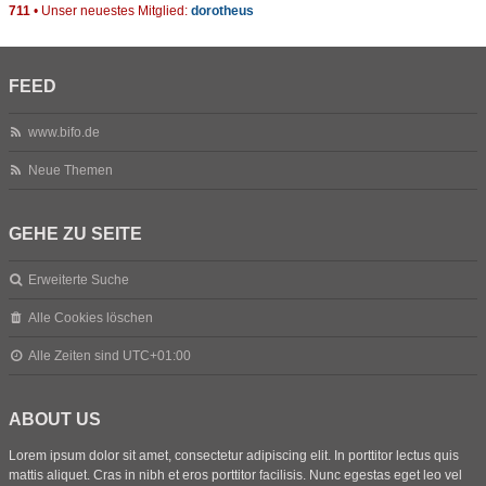
711
• Unser neuestes Mitglied:
dorotheus
FEED
www.bifo.de
Neue Themen
GEHE ZU SEITE
Erweiterte Suche
Alle Cookies löschen
Alle Zeiten sind
UTC+01:00
ABOUT US
Lorem ipsum dolor sit amet, consectetur adipiscing elit. In porttitor lectus quis
mattis aliquet. Cras in nibh et eros porttitor facilisis. Nunc egestas eget leo vel