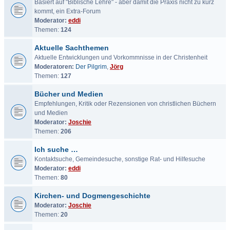
Basiert auf "Biblische Lehre" - aber damit die Praxis nicht zu kurz
kommt, ein Extra-Forum
Moderator:
eddi
Themen:
124
Aktuelle Sachthemen
Aktuelle Entwicklungen und Vorkommnisse in der Christenheit
Moderatoren:
Der Pilgrim
,
Jörg
Themen:
127
Bücher und Medien
Empfehlungen, Kritik oder Rezensionen von christlichen Büchern
und Medien
Moderator:
Joschie
Themen:
206
Ich suche …
Kontaktsuche, Gemeindesuche, sonstige Rat- und Hilfesuche
Moderator:
eddi
Themen:
80
Kirchen- und Dogmengeschichte
Moderator:
Joschie
Themen:
20