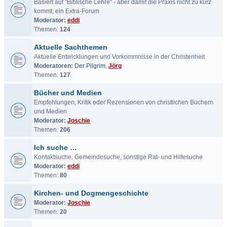
Basiert auf "Biblische Lehre" - aber damit die Praxis nicht zu kurz
kommt, ein Extra-Forum
Moderator:
eddi
Themen:
124
Aktuelle Sachthemen
Aktuelle Entwicklungen und Vorkommnisse in der Christenheit
Moderatoren:
Der Pilgrim
,
Jörg
Themen:
127
Bücher und Medien
Empfehlungen, Kritik oder Rezensionen von christlichen Büchern
und Medien
Moderator:
Joschie
Themen:
206
Ich suche …
Kontaktsuche, Gemeindesuche, sonstige Rat- und Hilfesuche
Moderator:
eddi
Themen:
80
Kirchen- und Dogmengeschichte
Moderator:
Joschie
Themen:
20