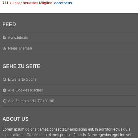
711
• Unser neuestes Mitglied:
dorotheus
FEED
www.bifo.de
Neue Themen
GEHE ZU SEITE
Erweiterte Suche
Alle Cookies löschen
Alle Zeiten sind
UTC+01:00
ABOUT US
Lorem ipsum dolor sit amet, consectetur adipiscing elit. In porttitor lectus quis
mattis aliquet. Cras in nibh et eros porttitor facilisis. Nunc egestas eget leo vel