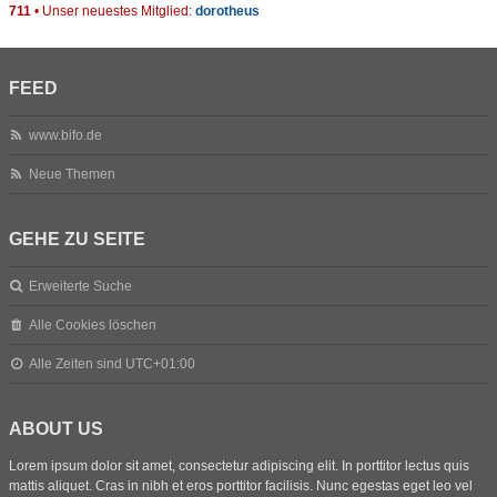
711
• Unser neuestes Mitglied:
dorotheus
FEED
www.bifo.de
Neue Themen
GEHE ZU SEITE
Erweiterte Suche
Alle Cookies löschen
Alle Zeiten sind
UTC+01:00
ABOUT US
Lorem ipsum dolor sit amet, consectetur adipiscing elit. In porttitor lectus quis
mattis aliquet. Cras in nibh et eros porttitor facilisis. Nunc egestas eget leo vel