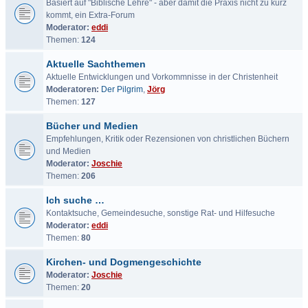
Basiert auf "Biblische Lehre" - aber damit die Praxis nicht zu kurz
kommt, ein Extra-Forum
Moderator:
eddi
Themen:
124
Aktuelle Sachthemen
Aktuelle Entwicklungen und Vorkommnisse in der Christenheit
Moderatoren:
Der Pilgrim
,
Jörg
Themen:
127
Bücher und Medien
Empfehlungen, Kritik oder Rezensionen von christlichen Büchern
und Medien
Moderator:
Joschie
Themen:
206
Ich suche …
Kontaktsuche, Gemeindesuche, sonstige Rat- und Hilfesuche
Moderator:
eddi
Themen:
80
Kirchen- und Dogmengeschichte
Moderator:
Joschie
Themen:
20