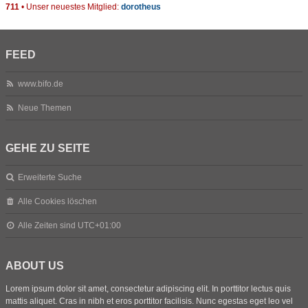
711
• Unser neuestes Mitglied:
dorotheus
FEED
www.bifo.de
Neue Themen
GEHE ZU SEITE
Erweiterte Suche
Alle Cookies löschen
Alle Zeiten sind
UTC+01:00
ABOUT US
Lorem ipsum dolor sit amet, consectetur adipiscing elit. In porttitor lectus quis
mattis aliquet. Cras in nibh et eros porttitor facilisis. Nunc egestas eget leo vel