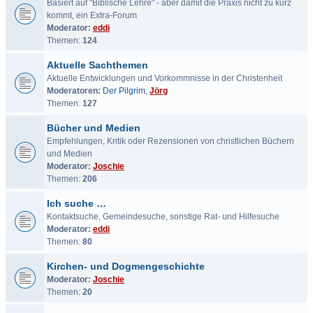
Basiert auf "Biblische Lehre" - aber damit die Praxis nicht zu kurz
kommt, ein Extra-Forum
Moderator:
eddi
Themen:
124
Aktuelle Sachthemen
Aktuelle Entwicklungen und Vorkommnisse in der Christenheit
Moderatoren:
Der Pilgrim
,
Jörg
Themen:
127
Bücher und Medien
Empfehlungen, Kritik oder Rezensionen von christlichen Büchern
und Medien
Moderator:
Joschie
Themen:
206
Ich suche …
Kontaktsuche, Gemeindesuche, sonstige Rat- und Hilfesuche
Moderator:
eddi
Themen:
80
Kirchen- und Dogmengeschichte
Moderator:
Joschie
Themen:
20