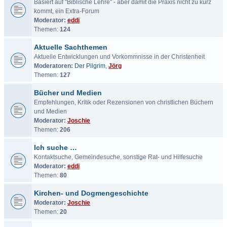
Basiert auf "Biblische Lehre" - aber damit die Praxis nicht zu kurz
kommt, ein Extra-Forum
Moderator:
eddi
Themen:
124
Aktuelle Sachthemen
Aktuelle Entwicklungen und Vorkommnisse in der Christenheit
Moderatoren:
Der Pilgrim
,
Jörg
Themen:
127
Bücher und Medien
Empfehlungen, Kritik oder Rezensionen von christlichen Büchern
und Medien
Moderator:
Joschie
Themen:
206
Ich suche …
Kontaktsuche, Gemeindesuche, sonstige Rat- und Hilfesuche
Moderator:
eddi
Themen:
80
Kirchen- und Dogmengeschichte
Moderator:
Joschie
Themen:
20