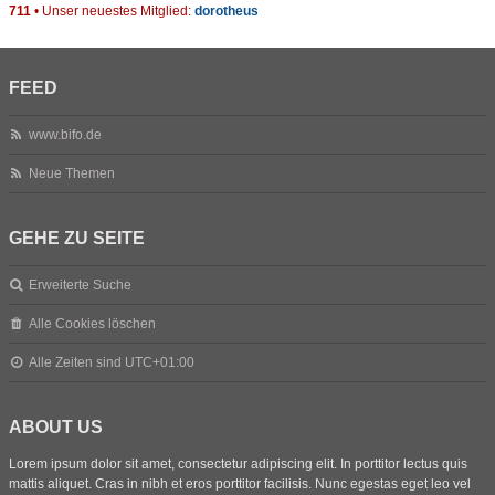
711
• Unser neuestes Mitglied:
dorotheus
FEED
www.bifo.de
Neue Themen
GEHE ZU SEITE
Erweiterte Suche
Alle Cookies löschen
Alle Zeiten sind
UTC+01:00
ABOUT US
Lorem ipsum dolor sit amet, consectetur adipiscing elit. In porttitor lectus quis
mattis aliquet. Cras in nibh et eros porttitor facilisis. Nunc egestas eget leo vel